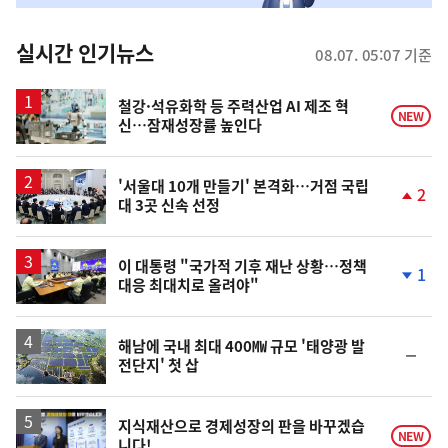
춤
뉴
실시간 인기뉴스
08.07. 05:07 기준
스
철강·석유화학 등 주력산업 AI 제조 혁
NEW
신…잠재성장률 높인다
'서울대 10개 만들기' 본격화…거점 국립
2
대 3곳 신속 선정
단
계
상
승
이 대통령 "국가적 기후 재난 상황…정책
1
대응 최대치로 올려야"
단
계
하
락
해남에 국내 최대 400㎿ 규모 '태양광 발
순
전단지' 첫 삽
위
동
일
지식재산으로 경제성장의 판을 바꾸겠습
NEW
니다!