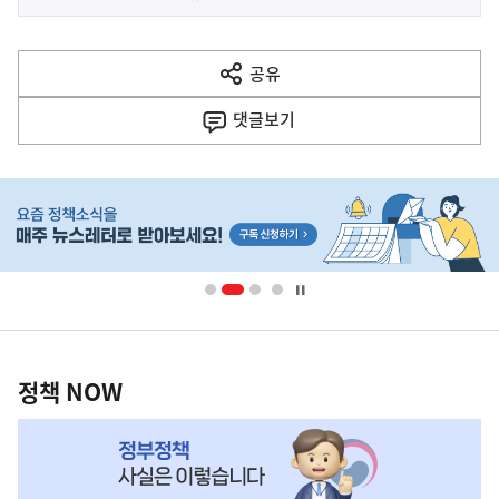
사
전
다
공유
열
음
기
댓글
보기
기
사
히
단
배
너
영
정
역
책
정책 NOW
NOW,
MY
맞