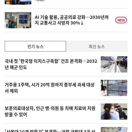
AI 기술 활용, 공공의료 강화…2030년까
NEW
지 교통사고 사망자 30%↓
인
인기 뉴스
최신 뉴스
기,
인
기
최
국내 첫 '한국형 이지스구축함' 건조 본격화…2032
뉴
년 해군 인도
신,
스
오
거주용 1주택, 시가 20억 원까지 종부세 과세 대상
늘
서 제외
의
영
보훈의료대상자, 인근 병·의원 등 치매 치료비 지원
상
받을 수 있어
,
'서울대 10개 만들기' 본격화…거점 국립대 3곳 신