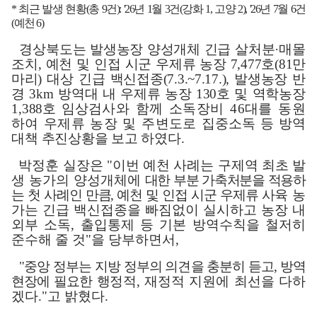
*
최근 발생 현황
(
총
9
건
): '26
년
1
월
3
건
(
강화
1,
고양
2), '26
년
7
월
6
건
(
예천
6)
경상북도는 발생농장 양성개체 긴급 살처분
·
매몰
조치
,
예천 및 인접 시군
우제류 농장
7,477
호
(81
만
마리
)
대상 긴급 백신접종
(7.3.~7.17.),
발생
농장
반
경
3km
방역대 내 우제류 농장
130
호
및 역학농장
1,388
호 임상
검사와
함께 소독장비
46
대를
동원
하여 우제류 농장 및 주변도로 집중
소독 등 방역
대책 추진상황을
보고
하였다
.
박정훈 실장은
"
이번 예천 사례는 구제역 최초 발
생 농가의 양성개체에
대한 부분 가축처분을 적용하
는 첫 사례인 만큼
,
예천 및 인접 시군 우제류
사육
농
가는 긴급 백신접종을 빠짐없이 실시하고 농장 내
외부 소독
,
출입통제 등 기본 방역수칙을 철저히
준수해 줄 것
"
을 당부하면서
,
"
중앙 정부는 지방 정부의 의견을 충분히 듣고
,
방역
현장에 필요
한
행정적
,
재정적 지원에 최선을 다하
겠다
."
고 밝혔다
.