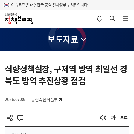
이 누리집은 대한민국 공식 전자정부 누리집입니다.
홈
알림설정 바로가기
검색 바로가기
메뉴 열기
보도자료
콘
텐
식량정책실장, 구제역 방역 최일선 경
츠
북도 방역 추진상황 점검
영
역
2026.07.09
농림축산식품부
목록