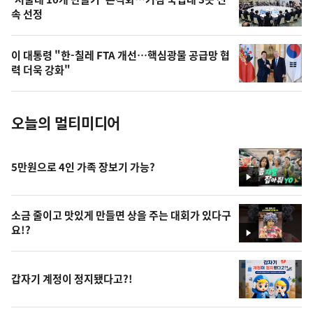
오
속 선정
늘
의
이 대통령 "한-칠레 FTA 개선…핵심광물 공급망 협
사
력 더욱 강화"
진
오늘의 멀티미디어
5만원으로 4인 가족 장보기 가능?
영
상
소금 줄이고 맛있게 만들면 상을 주는 대회가 있다구
요!?
영
상
갑자기 계정이 정지됐다고?!