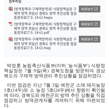
첨부파일
(방역정책국-구제역방역과) 식량정책실장 구
바로보기
제역 방역 최일선 경북도 방역 추진상황 점검
동정자료(7.9. 14시).hwpx
(방역정책국-구제역방역과) 식량정책실장 구
바로보기
제역 방역 최일선 경북도 방역 추진상황 점검
동정자료(7.9. 14시).pdf
(방역정책국-구제역방역과) 식량정책실장 구
바로보기
제역 방역 최일선 경북도 방역 추진상황 점검
동정자료(7.9. 14시).hwp
박정훈 농림축산식품부
(
이하
'
농식품부
')
식량정
책실장은
7
월
9
일
(
목
)
경북도청을 방문하여 경상
북도의 구제역 방역관리 추진상황을 점검하였다
.
이번 점검은 지난
7
월
3
일 예천군 소재 돼지농장
1
호
(14
두
)
와 소 농장
5
호
(24
두
)
에서 항원이 확인됨
에 따라
,
경북도와 예천군의 방역 추진 상황을
직접
점검하고 방역관계자를 격려하기 위해 마련되었
다
.