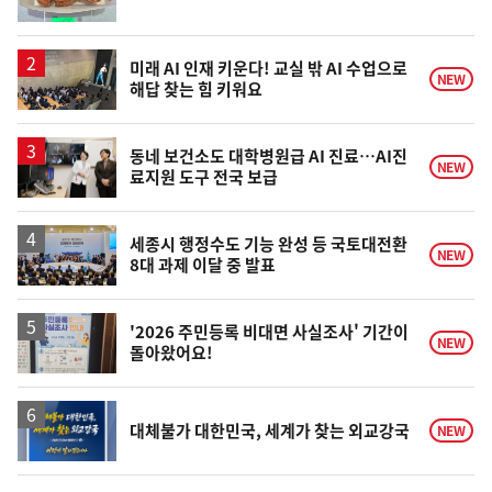
단
계
상
승
미래 AI 인재 키운다! 교실 밖 AI 수업으로
NEW
해답 찾는 힘 키워요
동네 보건소도 대학병원급 AI 진료…AI진
NEW
료지원 도구 전국 보급
세종시 행정수도 기능 완성 등 국토대전환
NEW
8대 과제 이달 중 발표
'2026 주민등록 비대면 사실조사' 기간이
NEW
돌아왔어요!
대체불가 대한민국, 세계가 찾는 외교강국
NEW