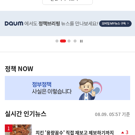
히
단
배
너
영
정
역
책
정책 NOW
NOW,
MY
맞
춤
뉴
실시간 인기뉴스
08.09. 05:57 기준
스
3
치킨 '용량꼼수' 직접 재보고 제보하기까지