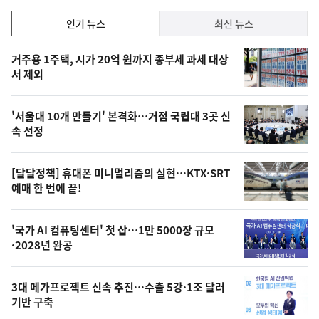
인
인기 뉴스
최신 뉴스
기,
인
기
최
거주용 1주택, 시가 20억 원까지 종부세 과세 대상
뉴
서 제외
신,
스
오
'서울대 10개 만들기' 본격화…거점 국립대 3곳 신
늘
속 선정
의
영
[달달정책] 휴대폰 미니멀리즘의 실현…KTX·SRT
상
예매 한 번에 끝!
,
오
'국가 AI 컴퓨팅센터' 첫 삽…1만 5000장 규모
·2028년 완공
늘
의
3대 메가프로젝트 신속 추진…수출 5강·1조 달러
사
기반 구축