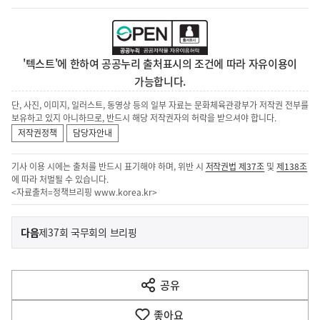
'텍스트'에 한하여 공공누리 출처표시의 조건에 따라 자유이용이
가능합니다.
단, 사진, 이미지, 일러스트, 동영상 등의 일부 자료는 문화체육관광부가 저작권 전부를
보유하고 있지 아니하므로, 반드시 해당 저작권자의 허락을 받으셔야 합니다.
저작권정책
담당자안내
기사 이용 시에는 출처를 반드시 표기해야 하며, 위반 시
저작권법 제37조
및
제138조
에 따라 처벌될 수 있습니다.
<자료출처=정책브리핑
www.korea.kr
>
이
기
다음
제37회 국무회의 브리핑
사
전
다
공유
열
음
기
좋아요
기