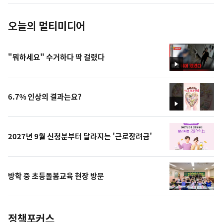
진
오늘의 멀티미디어
"뭐하세요" 수거하다 딱 걸렸다
영
상
6.7% 인상의 결과는요?
영
상
2027년 9월 신청분부터 달라지는 '근로장려금'
방학 중 초등돌봄교육 현장 방문
정책포커스