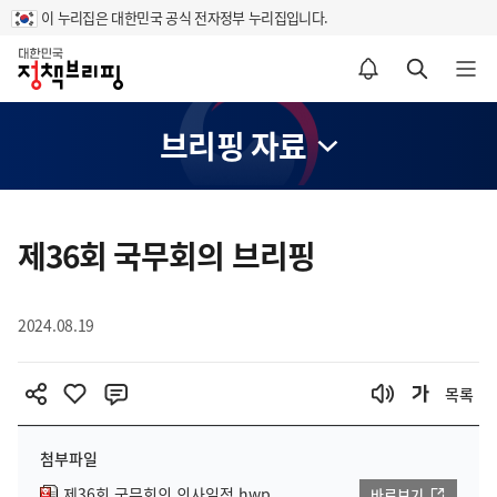
이 누리집은 대한민국 공식 전자정부 누리집입니다.
홈
알림설정 바로가기
검색 바로가기
메뉴 열기
브리핑 자료
콘
텐
제36회 국무회의 브리핑
츠
영
2024.08.19
역
목록
첨부파일
제36회 국무회의 의사일정.hwp
바로보기