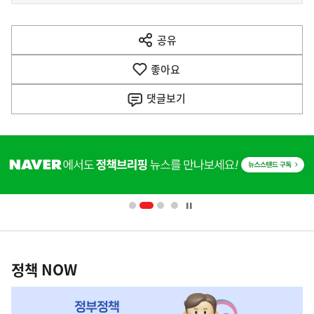
사
전
다
공유
열
음
기
좋아요
기
사
댓글
보기
히
단
배
너
영
정
역
책
정책 NOW
NOW,
MY