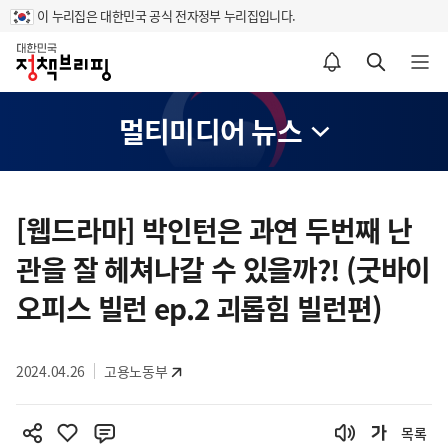
이 누리집은 대한민국 공식 전자정부 누리집입니다.
홈
알림설정 바로가기
검색 바로가기
메뉴 열기
멀티미디어 뉴스
콘
텐
[웹드라마] 박인턴은 과연 두번째 난
츠
관을 잘 헤쳐나갈 수 있을까?! (굿바이
영
역
오피스 빌런 ep.2 괴롭힘 빌런편)
2024.04.26
고용노동부
목록