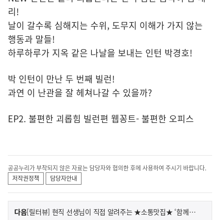
리!
날이 갈수록 심해지는 수위, 도무지 이해가 가지 않는
행동과 말들!
하루하루가 지옥 같은 나날을 보내는 인턴 박경호!
박 인턴이 만난 두 번째 빌런!
과연 이 난관을 잘 헤쳐나갈 수 있을까?
EP2. 불편한 괴롭힘 빌런편 웹꽁트- 불편한 오피스
공공누리가 부착되지 않은 자료는 담당자와 협의한 후에 사용하여 주시기 바랍니다.
저작권정책
담당자안내
이
기
다음
[릴터뷰] 현직 선생님이 직접 알려주는 ★소통맛집★ ‘함께학교’의 모든 것