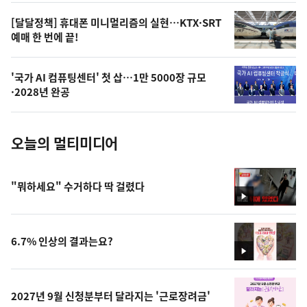
,
오
[달달정책] 휴대폰 미니멀리즘의 실현…KTX·SRT
예매 한 번에 끝!
늘
의
'국가 AI 컴퓨팅센터' 첫 삽…1만 5000장 규모
사
·2028년 완공
진
오늘의 멀티미디어
"뭐하세요" 수거하다 딱 걸렸다
영
상
6.7% 인상의 결과는요?
영
상
2027년 9월 신청분부터 달라지는 '근로장려금'