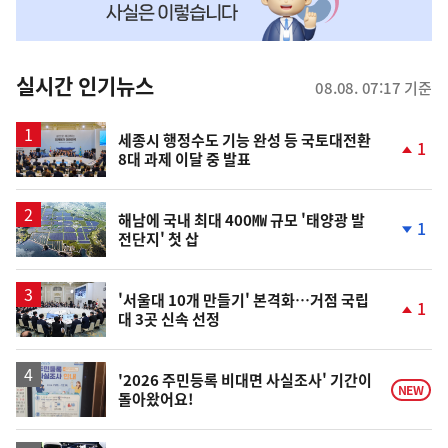
맞
춤
뉴
실시간 인기뉴스
08.08. 07:17 기준
스
세종시 행정수도 기능 완성 등 국토대전환
1
8대 과제 이달 중 발표
단
계
상
승
해남에 국내 최대 400㎿ 규모 '태양광 발
1
전단지' 첫 삽
단
계
하
락
'서울대 10개 만들기' 본격화…거점 국립
1
대 3곳 신속 선정
단
계
상
승
'2026 주민등록 비대면 사실조사' 기간이
NEW
돌아왔어요!