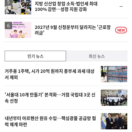
지방 신산업 창업 소득·법인세 최대
순
100% 감면…성장 지원 강화
위
동
일
2027년 9월 신청분부터 달라지는 '근로장
NEW
려금'
인
인기 뉴스
최신 뉴스
기,
인
기
최
거주용 1주택, 시가 20억 원까지 종부세 과세 대상
뉴
서 제외
신,
스
오
'서울대 10개 만들기' 본격화…거점 국립대 3곳 신
늘
속 선정
의
영
내년부터 아르헨산 원유 수입…핵심광물 공급망 협
상
력 체계 마련