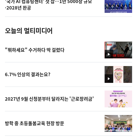
'국가 AI 컴퓨팅센터' 첫 삽…1만 5000장 규모
사
·2028년 완공
진
오늘의 멀티미디어
"뭐하세요" 수거하다 딱 걸렸다
영
상
6.7% 인상의 결과는요?
영
상
2027년 9월 신청분부터 달라지는 '근로장려금'
방학 중 초등돌봄교육 현장 방문