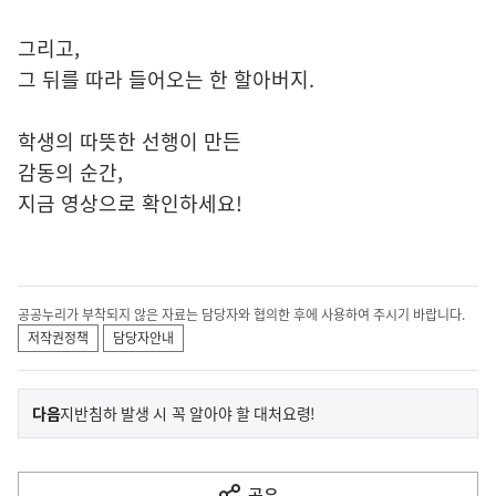
그리고,
그 뒤를 따라 들어오는 한 할아버지.
학생의 따뜻한 선행이 만든
감동의 순간,
지금 영상으로 확인하세요!
공공누리가 부착되지 않은 자료는 담당자와 협의한 후에 사용하여 주시기 바랍니다.
저작권정책
담당자안내
이
기
다음
지반침하 발생 시 꼭 알아야 할 대처요령!
사
전
다
공유