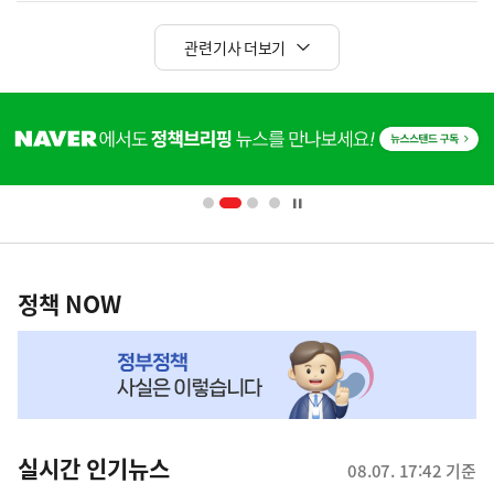
관련기사 더보기
히
단
배
너
영
정
역
책
정책 NOW
NOW,
MY
맞
춤
뉴
실시간 인기뉴스
08.07. 17:42 기준