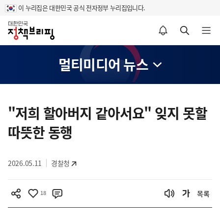
이 누리집은 대한민국 공식 전자정부 누리집입니다.
홈
알림설정 바로가기
검색 바로가기
메뉴 열기
멀티미디어 뉴스
콘
텐
"저희 할아버지 같아서요" 잊지 못할
츠
따뜻한 동행
영
역
2026.05.11
경찰청
18
목록