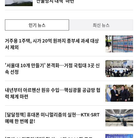
산불방지 대책' 마련
단
계
하
락
인
인기 뉴스
최신 뉴스
기,
인
기
최
거주용 1주택, 시가 20억 원까지 종부세 과세 대상
뉴
서 제외
신,
스
오
'서울대 10개 만들기' 본격화…거점 국립대 3곳 신
늘
속 선정
의
영
내년부터 아르헨산 원유 수입…핵심광물 공급망 협
상
력 체계 마련
,
오
[달달정책] 휴대폰 미니멀리즘의 실현…KTX·SRT
예매 한 번에 끝!
늘
의