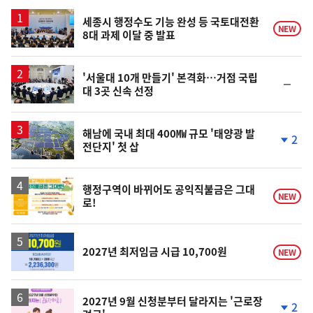
스
세종시 행정수도 기능 완성 등 국토대전환
NEW
8대 과제 이달 중 발표
'서울대 10개 만들기' 본격화…거점 국립
순
대 3곳 신속 선정
위
동
일
해남에 국내 최대 400㎿ 규모 '태양광 발
2
전단지' 첫 삽
단
계
하
락
행정구역이 바뀌어도 공익직불금은 그대
NEW
로!
2027년 최저임금 시급 10,700원
NEW
2027년 9월 신청분부터 달라지는 '근로장
2