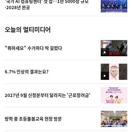
'국가 AI 컴퓨팅센터' 첫 삽…1만 5000장 규모
사
·2028년 완공
진
오늘의 멀티미디어
"뭐하세요" 수거하다 딱 걸렸다
영
상
6.7% 인상의 결과는요?
영
상
2027년 9월 신청분부터 달라지는 '근로장려금'
방학 중 초등돌봄교육 현장 방문