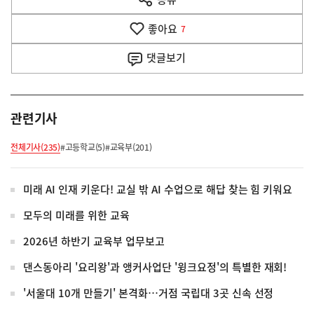
열
음
기
좋아요
기
7
사
댓글
보기
관련기사
전체기사(235)
#고등학교(5)
#교육부(201)
미래 AI 인재 키운다! 교실 밖 AI 수업으로 해답 찾는 힘 키워요
모두의 미래를 위한 교육
2026년 하반기 교육부 업무보고
댄스동아리 '요리왕'과 앵커사업단 '윙크요정'의 특별한 재회!
'서울대 10개 만들기' 본격화…거점 국립대 3곳 신속 선정