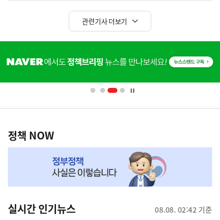
관련기사 더보기
히
단
배
너
영
정
역
책
정책 NOW
NOW,
MY
맞
춤
뉴
실시간 인기뉴스
08.08. 02:42 기준