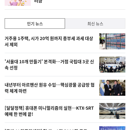
려금'
단
계
하
락
인
인기 뉴스
최신 뉴스
기,
인
기
최
거주용 1주택, 시가 20억 원까지 종부세 과세 대상
뉴
서 제외
신,
스
오
'서울대 10개 만들기' 본격화…거점 국립대 3곳 신
늘
속 선정
의
영
내년부터 아르헨산 원유 수입…핵심광물 공급망 협
상
력 체계 마련
,
오
[달달정책] 휴대폰 미니멀리즘의 실현…KTX·SRT
예매 한 번에 끝!
늘
의