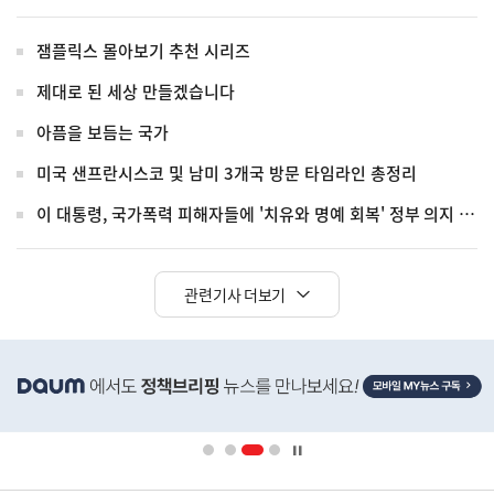
잼플릭스 몰아보기 추천 시리즈
제대로 된 세상 만들겠습니다
아픔을 보듬는 국가
미국 샌프란시스코 및 남미 3개국 방문 타임라인 총정리
이 대통령, 국가폭력 피해자들에 '치유와 명예 회복' 정부 의지 전달
관련기사 더보기
히
단
배
너
영