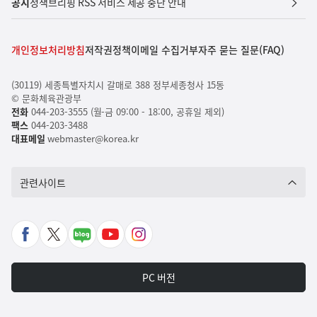
공지
정책브리핑 RSS 서비스 제공 중단 안내
개인정보처리방침
저작권정책
이메일 수집거부
자주 묻는 질문(FAQ)
(30119) 세종특별자치시 갈매로 388 정부세종청사 15동
© 문화체육관광부
전화
044-203-3555 (월-금 09:00 - 18:00, 공휴일 제외)
팩스
044-203-3488
대표메일
webmaster@korea.kr
관련사이트
페
X
네
유
인
이
바
이
튜
스
스
로
버
브
타
PC 버전
북
가
포
바
그
바
기
스
로
램