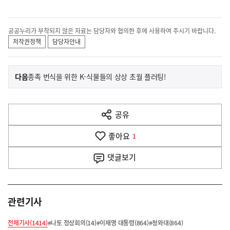
공공누리가 부착되지 않은 자료는 담당자와 협의한 후에 사용하여 주시기 바랍니다.
저작권정책
담당자안내
이
기
다음
종족 번식을 위한 K-식물들의 상상 초월 플러팅!
사
전
다
공유
열
음
기
좋아요
기
1
사
댓글
보기
관련기사
전체기사(1414)
#나토 정상회의(14)
#이재명 대통령(864)
#청와대(864)