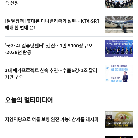
늘
속 선정
의
영
[달달정책] 휴대폰 미니멀리즘의 실현…KTX·SRT
상
예매 한 번에 끝!
,
오
'국가 AI 컴퓨팅센터' 첫 삽…1만 5000장 규모
·2028년 완공
늘
의
3대 메가프로젝트 신속 추진…수출 5강·1조 달러
사
기반 구축
진
오늘의 멀티미디어
저염저당으로 여름 보양 완전 가능! 삼계롤 레시피
영
상