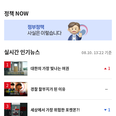
정
역
책
정책 NOW
NOW,
MY
맞
춤
뉴
실시간 인기뉴스
08.10. 13:22 기준
스
영
1
대한의 가장 빛나는 여권
상
단
계
상
승
영
순
경찰 할부지가 된 이유
상
위
동
일
영
1
세상에서 가장 위험한 포켓몬?!
상
단