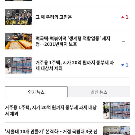
계
하
락
영
1
그 해 우리의 고민은
상
단
계
상
승
떡국떡·떡볶이떡 '생계형 적합업종' 재지
순
정…2031년까지 보호
위
동
일
거주용 1주택, 시가 20억 원까지 종부세 과
1
세 대상서 제외
단
계
하
락
인
인기 뉴스
최신 뉴스
기,
인
기
최
거주용 1주택, 시가 20억 원까지 종부세 과세 대상
뉴
서 제외
신,
스
오
'서울대 10개 만들기' 본격화…거점 국립대 3곳 신