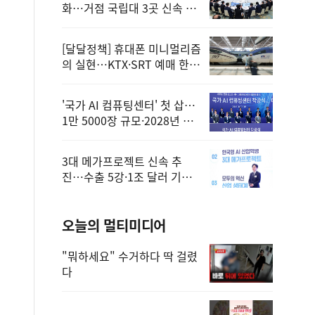
화…거점 국립대 3곳 신속 선
정
[달달정책] 휴대폰 미니멀리즘
의 실현…KTX·SRT 예매 한
번에 끝!
'국가 AI 컴퓨팅센터' 첫 삽…
1만 5000장 규모·2028년 완
공
3대 메가프로젝트 신속 추
진…수출 5강·1조 달러 기반
구축
오늘의 멀티미디어
"뭐하세요" 수거하다 딱 걸렸
다