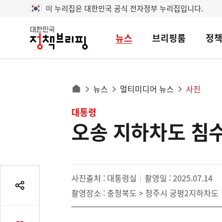
이 누리집은 대한민국 공식 전자정부 누리집입니다.
뉴스
브리핑룸
정
대
한
민
국
정
사
뉴스
멀티미디어 뉴스
사진
책
홈
브
이
으
콘
대통령
리
트
로
핑
오송 지하차도 침수
텐
이
츠
동
영
경
역
로
사진출처 : 대통령실
촬영일 : 2025.07.14
공
촬영장소 : 충청북도 > 청주시 궁평2지하차도
유
열