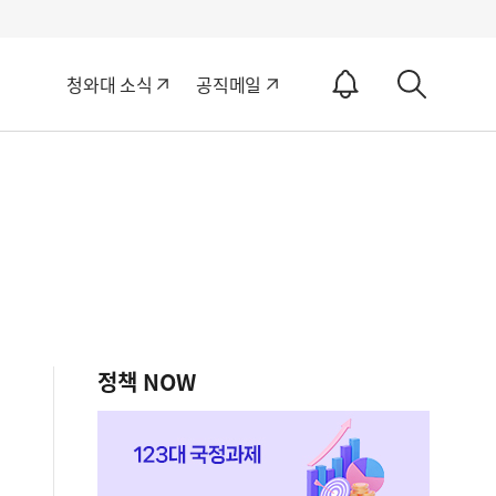
알
청와대 소식
공직메일
림
상
ON
세
검
색
정책 NOW