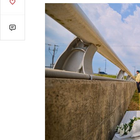
기
공
감
수
댓
글
수
(클
릭
시
댓
글
로
이
동)