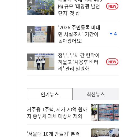
㎿ 규모 '태양광 발전
NEW
단지' 첫 삽
'2026 주민등록 비대
4
면 사실조사' 기간이
단
돌아왔어요!
계
하
락
정부, 부처 간 칸막이
허물고 '사용후 배터
NEW
리' 관리 일원화
인기뉴스
최신뉴스
거주용 1주택, 시가 20억 원까
지 종부세 과세 대상서 제외
'서울대 10개 만들기' 본격