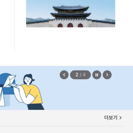
정지
이
다
2
/
4
전
음
보
보
기
기
공지사항
더보기