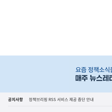
하
단
배
너
영
역
공지사항
정책브리핑 RSS 서비스 제공 중단 안내