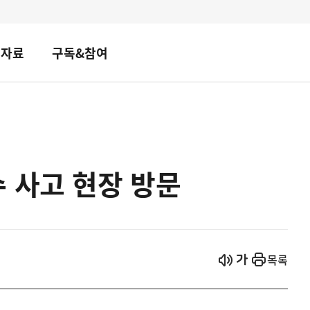
책자료
구독&참여
 사고 현장 방문
시작
열기
목록