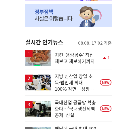
실시간 인기뉴스
08.08. 17:02 기준
치킨 '용량꼼수' 직접
1
재보고 제보하기까지
단
계
상
지방 신산업 창업 소
승
득·법인세 최대
NEW
100% 감면…성장 지
원 강화
국내산업 공급망 확충
한다…'국내생산세액
NEW
공제' 신설
해남에 국내 최대 400