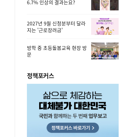
6.7% 인상의 결과는요?
2027년 9월 신청분부터 달라
지는 '근로장려금'
방학 중 초등돌봄교육 현장 방
문
정책포커스