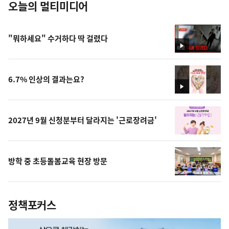
오늘의 멀티미디어
"뭐하세요" 수거하다 딱 걸렸다
영
상
6.7% 인상의 결과는요?
영
상
2027년 9월 신청분부터 달라지는 '근로장려금'
방학 중 초등돌봄교육 현장 방문
정책포커스