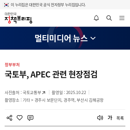
이 누리집은 대한민국 공식 전자정부 누리집입니다.
홈
알림설정 바로가기
검색 바로가기
메뉴 열기
멀티미디어 뉴스
콘
텐
정부부처
츠
국토부, APEC 관련 현장점검
영
역
사진출처 :
국토교통부
촬영일 : 2025.10.22
촬영장소 : 기타 > 경주시 보문단지, 경주역, 부산시 김해공항
목록