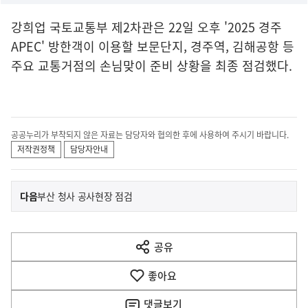
강희업 국토교통부 제2차관은 22일 오후 '2025 경주
APEC' 방한객이 이용할 보문단지, 경주역, 김해공항 등
주요 교통거점의 손님맞이 준비 상황을 최종 점검했다.
공공누리가 부착되지 않은 자료는 담당자와 협의한 후에 사용하여 주시기 바랍니다.
저작권정책
담당자안내
이
기
다음
부산 청사 공사현장 점검
사
전
다
공유
열
음
기
좋아요
기
사
댓글
보기