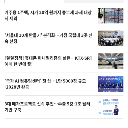
기,
인
기
최
거주용 1주택, 시가 20억 원까지 종부세 과세 대상
뉴
서 제외
신,
스
오
'서울대 10개 만들기' 본격화…거점 국립대 3곳 신
늘
속 선정
의
영
[달달정책] 휴대폰 미니멀리즘의 실현…KTX·SRT
상
예매 한 번에 끝!
,
오
'국가 AI 컴퓨팅센터' 첫 삽…1만 5000장 규모
·2028년 완공
늘
의
3대 메가프로젝트 신속 추진…수출 5강·1조 달러
사
기반 구축
진