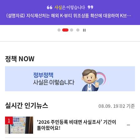
히
단
(설명자료) 지식재산처는 해외 K-뷰티 위조상품 확산에 대응하여 K브랜드 정부인증, 유통차단, 국제공조까지 K-브랜드 보호를 강화하고 있습니다.
배
너
영
정
역
책
정책 NOW
NOW,
MY
맞
춤
뉴
실시간 인기뉴스
08.09. 19:02 기준
스
'2026 주민등록 비대면 사실조사' 기간이
순
돌아왔어요!
위
동
일