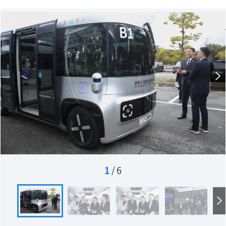
1
/
6