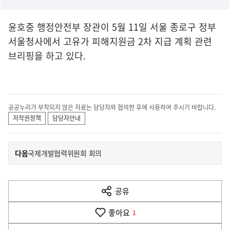
윤호중 행정안전부 장관이 5월 11일 서울 종로구 정부
서울청사에서 고유가 피해지원금 2차 지급 계획 관련
브리핑을 하고 있다.
공공누리가 부착되지 않은 자료는 담당자와 협의한 후에 사용하여 주시기 바랍니다.
저작권정책
담당자안내
이
기
다음
국제개발협력위원회 회의
사
전
다
공유
열
음
기
좋아요
기
1