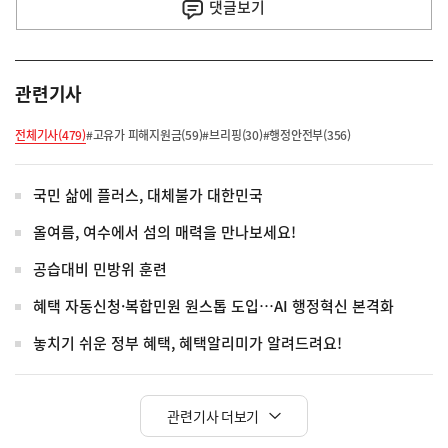
사
댓글
보기
관련기사
전체기사(479)
#고유가 피해지원금(59)
#브리핑(30)
#행정안전부(356)
국민 삶에 플러스, 대체불가 대한민국
올여름, 여수에서 섬의 매력을 만나보세요!
공습대비 민방위 훈련
혜택 자동신청·복합민원 원스톱 도입…AI 행정혁신 본격화
놓치기 쉬운 정부 혜택, 혜택알리미가 알려드려요!
관련기사 더보기