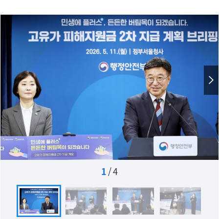
1
/
4