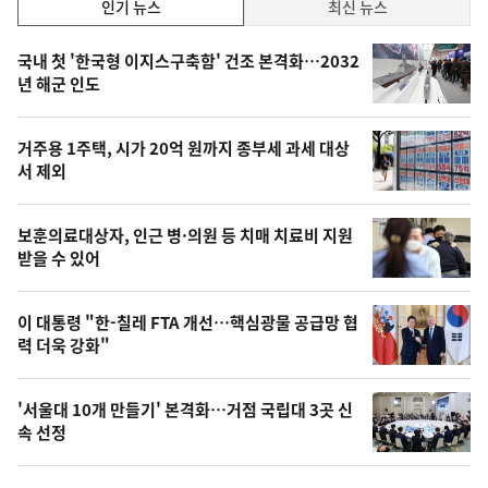
인
인기 뉴스
최신 뉴스
기,
인
기
최
국내 첫 '한국형 이지스구축함' 건조 본격화…2032
뉴
년 해군 인도
신,
스
오
거주용 1주택, 시가 20억 원까지 종부세 과세 대상
늘
서 제외
의
영
보훈의료대상자, 인근 병·의원 등 치매 치료비 지원
상
받을 수 있어
,
오
이 대통령 "한-칠레 FTA 개선…핵심광물 공급망 협
력 더욱 강화"
늘
의
'서울대 10개 만들기' 본격화…거점 국립대 3곳 신
사
속 선정
진