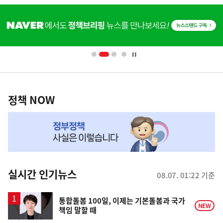
히
단
배
너
영
정
역
책
정책 NOW
NOW,
MY
맞
춤
뉴
실시간 인기뉴스
08.07. 01:22 기준
스
통합돌봄 100일, 이제는 기본돌봄과 국가
NEW
책임 말할 때