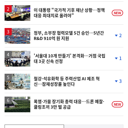
이 대통령 "국가적 기후 재난 상황…정책
NEW
대응 최대치로 올려야"
정부, 소부장 협력모델 5건 승인…5년간
2
R&D 910억 원 지원
단
계
하
락
'서울대 10개 만들기' 본격화…거점 국립
1
대 3곳 신속 선정
단
계
하
락
철강·석유화학 등 주력산업 AI 제조 혁
3
신…잠재성장률 높인다
단
계
하
락
폭염·가뭄 장기화 총력 대응…드론 예찰·
NEW
쿨링조끼 3만 벌 공급