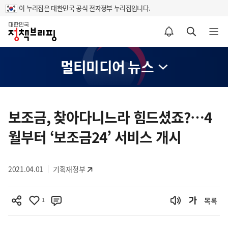
이 누리집은 대한민국 공식 전자정부 누리집입니다.
홈
알림설정 바로가기
검색 바로가기
메뉴 열기
멀티미디어 뉴스
콘
텐
보조금, 찾아다니느라 힘드셨죠?…4
츠
월부터 ‘보조금24’ 서비스 개시
영
역
2021.04.01
기획재정부
1
목록