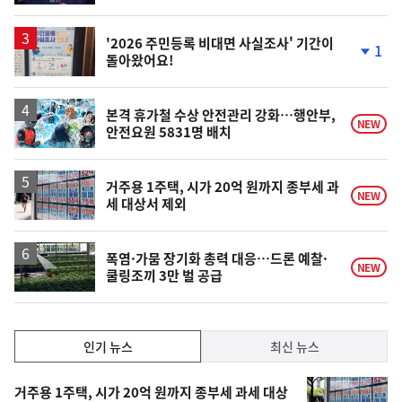
'2026 주민등록 비대면 사실조사' 기간이
1
돌아왔어요!
단
계
하
락
본격 휴가철 수상 안전관리 강화…행안부,
NEW
안전요원 5831명 배치
거주용 1주택, 시가 20억 원까지 종부세 과
NEW
세 대상서 제외
폭염·가뭄 장기화 총력 대응…드론 예찰·
NEW
쿨링조끼 3만 벌 공급
인
인기 뉴스
최신 뉴스
기,
인
기
최
거주용 1주택, 시가 20억 원까지 종부세 과세 대상