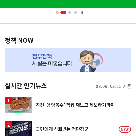
배
너
영
정
역
책
정책 NOW
NOW,
MY
맞
춤
뉴
실시간 인기뉴스
08.09. 03:22 기준
스
순
치킨 '용량꼼수' 직접 재보고 제보하기까지
위
동
일
국민에게 신뢰받는 첨단강군
NEW