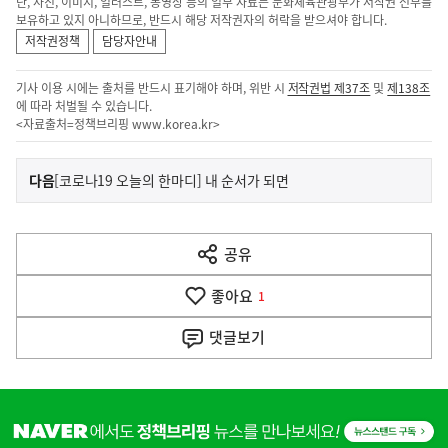
단, 사진, 이미지, 일러스트, 동영상 등의 일부 자료는 문화체육관광부가 저작권 전부를
보유하고 있지 아니하므로, 반드시 해당 저작권자의 허락을 받으셔야 합니다.
저작권정책
담당자안내
기사 이용 시에는 출처를 반드시 표기해야 하며, 위반 시
저작권법 제37조
및
제138조
에 따라 처벌될 수 있습니다.
<자료출처=정책브리핑
www.korea.kr
>
이
기
다음
[코로나19 오늘의 한마디] 내 순서가 되면
사
전
다
공유
열
음
기
좋아요
기
1
사
댓글
보기
히
단