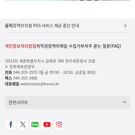
공지
정책브리핑 RSS 서비스 제공 중단 안내
개인정보처리방침
저작권정책
이메일 수집거부
자주 묻는 질문(FAQ)
(30119) 세종특별자치시 갈매로 388 정부세종청사 15동
© 문화체육관광부
전화
044-203-3555 (월-금 09:00 - 18:00, 공휴일 제외)
팩스
044-203-3488
대표메일
webmaster@korea.kr
관련사이트
페
X
네
유
인
이
바
이
튜
스