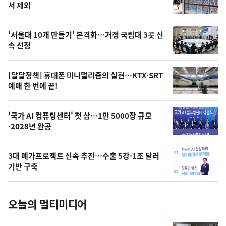
뉴
서 제외
신,
스
오
'서울대 10개 만들기' 본격화…거점 국립대 3곳 신
늘
속 선정
의
영
[달달정책] 휴대폰 미니멀리즘의 실현…KTX·SRT
상
예매 한 번에 끝!
,
오
'국가 AI 컴퓨팅센터' 첫 삽…1만 5000장 규모
·2028년 완공
늘
의
3대 메가프로젝트 신속 추진…수출 5강·1조 달러
사
기반 구축
진
오늘의 멀티미디어