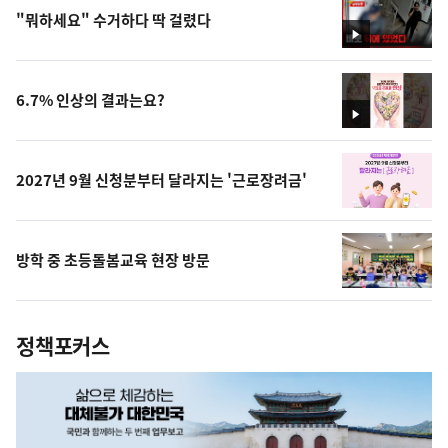
"뭐하세요" 수거하다 딱 걸렸다
영
상
6.7% 인상의 결과는요?
영
상
2027년 9월 신청분부터 달라지는 '근로장려금'
방학 중 초등돌봄교육 현장 방문
정책포커스