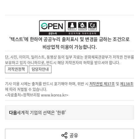
'텍스트'에 한하여 공공누리 출처표시 및 변경을 금하는 조건으로
비상업적 이용이 가능합니다.
단, 사진, 이미지, 일러스트, 동영상 등의 일부 자료는 문화체육관광부가 저작권 전부를
보유하고 있지 아니하므로, 반드시 해당 저작권자의 허락을 받으셔야 합니다.
저작권정책
담당자안내
기사 이용 시에는 출처를 반드시 표기해야 하며, 위반 시
저작권법 제37조
및
제138조
에 따라 처벌될 수 있습니다.
<자료출처=정책브리핑
www.korea.kr
>
이
기
다음
세계적 기업의 선택은 ‘한류’
사
전
다
공유
열