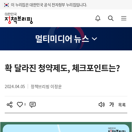
이 누리집은 대한민국 공식 전자정부 누리집입니다.
홈
알림설정 바로가기
검색 바로가기
메뉴 열기
멀티미디어 뉴스
콘
텐
확 달라진 청약제도, 체크포인트는?
츠
영
2024.04.05
정책브리핑 이정운
역
8
목록