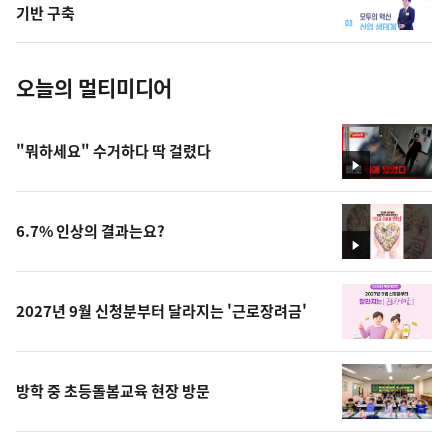
사
기반 구축
진
오늘의 멀티미디어
"뭐하세요" 수거하다 딱 걸렸다
영
상
6.7% 인상의 결과는요?
영
상
2027년 9월 신청분부터 달라지는 '근로장려금'
방학 중 초등돌봄교육 현장 방문