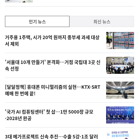
인
인기 뉴스
최신 뉴스
기,
인
기
최
거주용 1주택, 시가 20억 원까지 종부세 과세 대상
뉴
서 제외
신,
스
오
'서울대 10개 만들기' 본격화…거점 국립대 3곳 신
늘
속 선정
의
영
[달달정책] 휴대폰 미니멀리즘의 실현…KTX·SRT
상
예매 한 번에 끝!
,
오
'국가 AI 컴퓨팅센터' 첫 삽…1만 5000장 규모
·2028년 완공
늘
의
3대 메가프로젝트 신속 추진…수출 5강·1조 달러