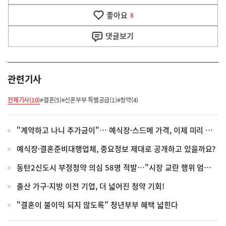
음
기
좋아요
기
8
사
댓글
보기
관련기사
전체기사(10)
#결혼(5)
#신혼부부 특별공급(1)
#청약(4)
"계약하고 나니 추가금이"… 예식장·스드메 가격, 이제 미리 공개해야
예식장·결혼준비대행업체, 중요정보 제대로 공개하고 있을까요?
동탄2신도시 부정청약 의심 58명 적발…"시장 교란 행위 엄정 대응"
출산 가구·지방 이전 기업, 더 넓어진 청약 기회!
"결혼이 불이익 되지 않도록" 청년부부 혜택 넓힌다