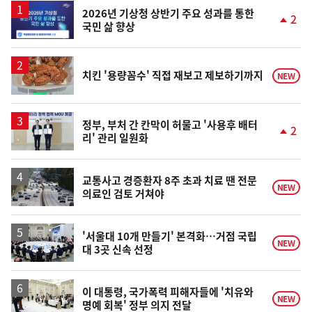
2026년 기상청 상반기 주요 성과를 통한
2
국민 삶 향상
단
계
상
승
치킨 '용량꼼수' 직접 재보고 제보하기까지
NEW
정부, 부처 간 칸막이 허물고 '사용후 배터
2
리' 관리 일원화
단
계
상
승
교통사고 경증환자 8주 초과 치료 땐 전문
NEW
의료인 검토 거쳐야
'서울대 10개 만들기' 본격화…거점 국립
NEW
대 3곳 신속 선정
이 대통령, 국가폭력 피해자들에 '치유와
NEW
명예 회복' 정부 의지 전달