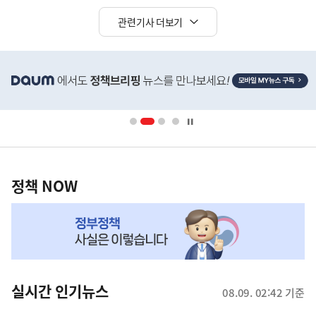
관련기사 더보기
히
단
배
너
영
정
역
책
정책 NOW
NOW,
MY
맞
춤
뉴
실시간 인기뉴스
08.09. 02:42 기준
스