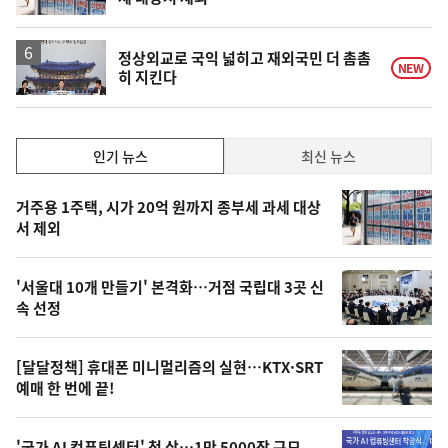
정상외교로 국익 넓히고 재외국민 더 촘촘
NEW
히 지킨다
인
인기 뉴스
최신 뉴스
기,
인
기
최
거주용 1주택, 시가 20억 원까지 종부세 과세 대상
뉴
서 제외
신,
스
오
'서울대 10개 만들기' 본격화…거점 국립대 3곳 신
늘
속 선정
의
영
[달달정책] 휴대폰 미니멀리즘의 실현…KTX·SRT
상
예매 한 번에 끝!
,
'국가 AI 컴퓨팅센터' 첫 삽…1만 5000장 규모