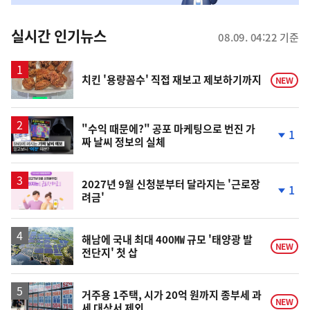
춤
뉴
실시간 인기뉴스
08.09. 04:22 기준
스
치킨 '용량꼼수' 직접 재보고 제보하기까지
NEW
영
"수익 때문에?" 공포 마케팅으로 번진 가
1
짜 날씨 정보의 실체
상
단
계
하
락
2027년 9월 신청분부터 달라지는 '근로장
1
려금'
단
계
하
락
해남에 국내 최대 400㎿ 규모 '태양광 발
NEW
전단지' 첫 삽
거주용 1주택, 시가 20억 원까지 종부세 과
NEW
세 대상서 제외