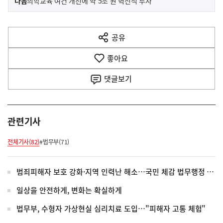
다음
의학교육 여건 개선에 약 5조 원 혁신적 투자
사
전
다
공유
열
음
기
좋아요
기
사
댓글
보기
관련기사
전체기사(82)
#법무부(71)
범죄피해자 보호 강화·지역 인력난 해소…국민 체감 법무행정 혁신
일상을 안전하게, 변화는 확실하게
법무부, 수형자 가상현실 심리치료 도입…"피해자 고통 체험"