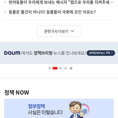
반려동물이 우리에게 보내는 메시지 "법으로 우리를 지켜주세요"
동물은 물건이 아니다! 동물들이 국회에 모인 이유는?
관련기사 더보기
히
단
배
너
영
정
역
책
정책 NOW
NOW,
MY
맞