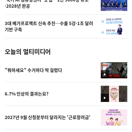
오
·2028년 완공
늘
의
3대 메가프로젝트 신속 추진…수출 5강·1조 달러
사
기반 구축
진
오늘의 멀티미디어
"뭐하세요" 수거하다 딱 걸렸다
영
상
6.7% 인상의 결과는요?
영
상
2027년 9월 신청분부터 달라지는 '근로장려금'