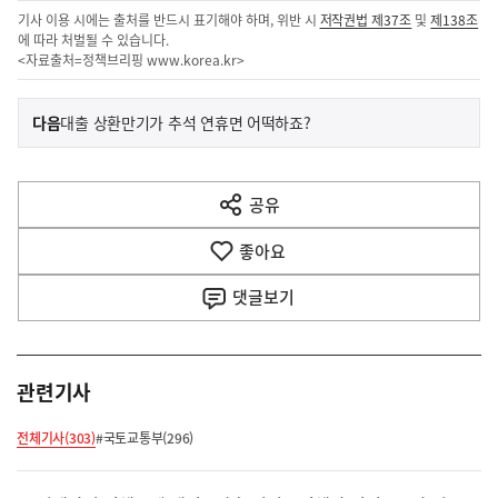
기사 이용 시에는 출처를 반드시 표기해야 하며, 위반 시
저작권법 제37조
및
제138조
에 따라 처벌될 수 있습니다.
<자료출처=정책브리핑
www.korea.kr
>
이
기
다음
대출 상환만기가 추석 연휴면 어떡하죠?
사
전
다
공유
열
음
기
좋아요
기
사
댓글
보기
관련기사
전체기사(303)
#국토교통부(296)