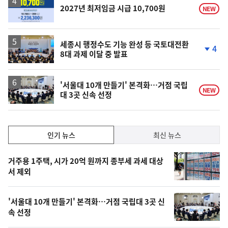
승
2027년 최저임금 시급 10,700원
NEW
세종시 행정수도 기능 완성 등 국토대전환
4
8대 과제 이달 중 발표
단
계
하
락
'서울대 10개 만들기' 본격화…거점 국립
NEW
대 3곳 신속 선정
인
인기 뉴스
최신 뉴스
기,
인
기
최
거주용 1주택, 시가 20억 원까지 종부세 과세 대상
뉴
서 제외
신,
스
오
'서울대 10개 만들기' 본격화…거점 국립대 3곳 신
늘
속 선정
의