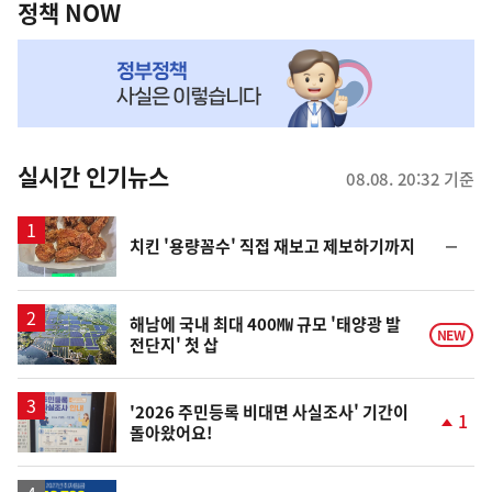
책
정책 NOW
NOW,
MY
맞
춤
뉴
실시간 인기뉴스
08.08. 20:32 기준
스
순
치킨 '용량꼼수' 직접 재보고 제보하기까지
위
동
일
해남에 국내 최대 400㎿ 규모 '태양광 발
NEW
전단지' 첫 삽
'2026 주민등록 비대면 사실조사' 기간이
1
돌아왔어요!
단
계
상