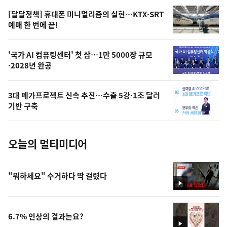
영
[달달정책] 휴대폰 미니멀리즘의 실현…KTX·SRT
상
예매 한 번에 끝!
,
오
'국가 AI 컴퓨팅센터' 첫 삽…1만 5000장 규모
·2028년 완공
늘
의
3대 메가프로젝트 신속 추진…수출 5강·1조 달러
사
기반 구축
진
오늘의 멀티미디어
"뭐하세요" 수거하다 딱 걸렸다
영
상
6.7% 인상의 결과는요?