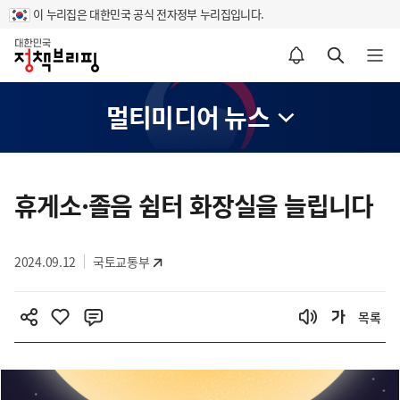
이 누리집은 대한민국 공식 전자정부 누리집입니다.
홈
알림설정 바로가기
검색 바로가기
메뉴 열기
멀티미디어 뉴스
콘
텐
휴게소·졸음 쉼터 화장실을 늘립니다
츠
영
2024.09.12
국토교통부
역
목록