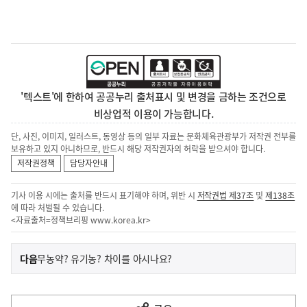
'텍스트'에 한하여 공공누리 출처표시 및 변경을 금하는 조건으로
비상업적 이용이 가능합니다.
단, 사진, 이미지, 일러스트, 동영상 등의 일부 자료는 문화체육관광부가 저작권 전부를
보유하고 있지 아니하므로, 반드시 해당 저작권자의 허락을 받으셔야 합니다.
저작권정책
담당자안내
기사 이용 시에는 출처를 반드시 표기해야 하며, 위반 시
저작권법 제37조
및
제138조
에 따라 처벌될 수 있습니다.
<자료출처=정책브리핑
www.korea.kr
>
이
기
다음
무농약? 유기농? 차이를 아시나요?
사
전
다