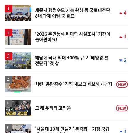
스
세종시 행정수도 기능 완성 등 국토대전환
4
8대 과제 이달 중 발표
단
계
상
승
'2026 주민등록 비대면 사실조사' 기간이
1
돌아왔어요!
단
계
상
승
해남에 국내 최대 400㎿ 규모 '태양광 발
2
전단지' 첫 삽
단
계
하
락
치킨 '용량꼼수' 직접 재보고 제보하기까지
NEW
영
그 해 우리의 고민은
NEW
상
'서울대 10개 만들기' 본격화…거점 국립
1