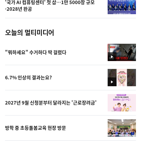
'국가 AI 컴퓨팅센터' 첫 삽…1만 5000장 규모
사
·2028년 완공
진
오늘의 멀티미디어
"뭐하세요" 수거하다 딱 걸렸다
영
상
6.7% 인상의 결과는요?
영
상
2027년 9월 신청분부터 달라지는 '근로장려금'
방학 중 초등돌봄교육 현장 방문