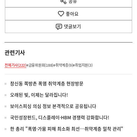
공유
열
음
기
좋아요
기
사
댓글
보기
관련기사
전체기사(222)
#금융위원회(188)
#취약계층(9)
#취업지원(3)
창신동 쪽방촌 폭염 취약계층 현장방문
오래된 빚, 이제는 달라집니다!
보이스피싱 의심 정보 본격적으로 공유됩니다
국민성장펀드, 디스플레이·HBM 경쟁력 강화합니다!
한 총리 "폭염·가뭄 피해 최소화 최선…취약계층 밀착 관리"