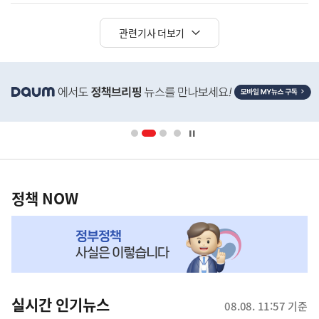
관련기사 더보기
히
단
배
너
영
정
역
책
정책 NOW
NOW,
MY
맞
춤
뉴
실시간 인기뉴스
08.08. 11:57 기준