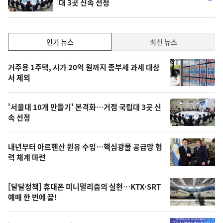
대 3곳 신속 선정
단
계
하
락
인
인기 뉴스
최신 뉴스
기,
인
기
최
거주용 1주택, 시가 20억 원까지 종부세 과세 대상
뉴
서 제외
신,
스
오
'서울대 10개 만들기' 본격화…거점 국립대 3곳 신
늘
속 선정
의
영
내년부터 아르헨산 원유 수입…핵심광물 공급망 협
상
력 체계 마련
,
오
[달달정책] 휴대폰 미니멀리즘의 실현…KTX·SRT
예매 한 번에 끝!
늘
의