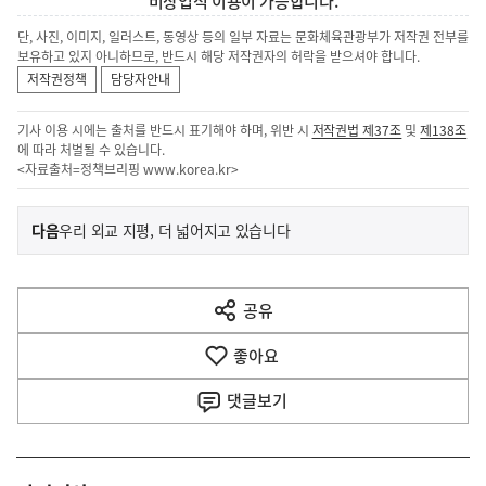
비상업적 이용이 가능합니다.
단, 사진, 이미지, 일러스트, 동영상 등의 일부 자료는 문화체육관광부가 저작권 전부를
보유하고 있지 아니하므로, 반드시 해당 저작권자의 허락을 받으셔야 합니다.
저작권정책
담당자안내
기사 이용 시에는 출처를 반드시 표기해야 하며, 위반 시
저작권법 제37조
및
제138조
에 따라 처벌될 수 있습니다.
<자료출처=정책브리핑
www.korea.kr
>
이
기
다음
우리 외교 지평, 더 넓어지고 있습니다
사
전
다
공유
열
음
기
좋아요
기
사
댓글
보기