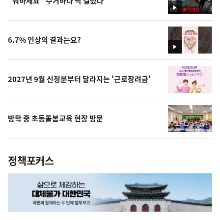
"뭐하세요" 수거하다 딱 걸렸다
영
상
6.7% 인상의 결과는요?
영
상
2027년 9월 신청분부터 달라지는 '근로장려금'
방학 중 초등돌봄교육 현장 방문
정책포커스