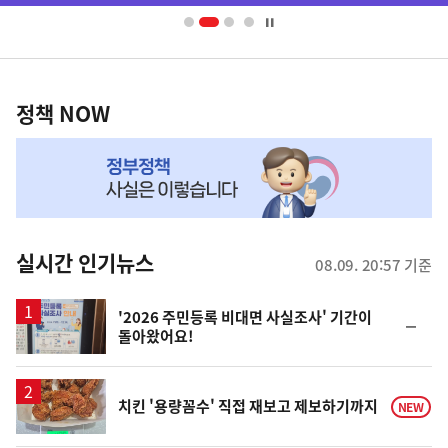
너
영
정
역
책
정책 NOW
NOW,
MY
맞
춤
뉴
실시간 인기뉴스
08.09. 20:57 기준
스
'2026 주민등록 비대면 사실조사' 기간이
순
돌아왔어요!
위
동
일
치킨 '용량꼼수' 직접 재보고 제보하기까지
NEW