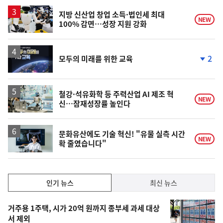
지방 신산업 창업 소득·법인세 최대
NEW
100% 감면…성장 지원 강화
2
모두의 미래를 위한 교육
단
계
하
락
철강·석유화학 등 주력산업 AI 제조 혁
NEW
신…잠재성장률 높인다
문화유산에도 기술 혁신! "유물 실측 시간
NEW
확 줄였습니다"
인
인기 뉴스
최신 뉴스
기,
인
기
최
거주용 1주택, 시가 20억 원까지 종부세 과세 대상
뉴
서 제외