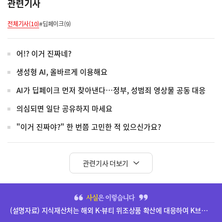
관련기사
전체기사(10)
#딥페이크(9)
어!? 이거 진짜네?
생성형 AI, 올바르게 이용해요
AI가 딥페이크 먼저 찾아낸다…정부, 성범죄 영상물 공동 대응
의심되면 일단 공유하지 마세요
"이거 진짜야?" 한 번쯤 고민한 적 있으신가요?
관련기사 더보기
히
단
(설명자료) 지식재산처는 해외 K-뷰티 위조상품 확산에 대응하여 K브랜드 정부인증, 유통차단, 국제공조까지 K-브랜드 보호를 강화하고 있습니다.
배