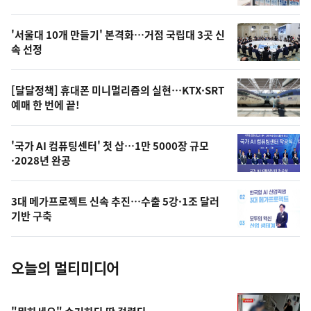
신,
스
오
'서울대 10개 만들기' 본격화…거점 국립대 3곳 신
늘
속 선정
의
영
[달달정책] 휴대폰 미니멀리즘의 실현…KTX·SRT
상
예매 한 번에 끝!
,
오
'국가 AI 컴퓨팅센터' 첫 삽…1만 5000장 규모
·2028년 완공
늘
의
3대 메가프로젝트 신속 추진…수출 5강·1조 달러
사
기반 구축
진
오늘의 멀티미디어