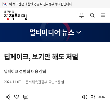
이 누리집은 대한민국 공식 전자정부 누리집입니다.
홈
알림설정 바로가기
검색 바로가기
메뉴 열기
멀티미디어 뉴스
콘
텐
딥페이크, 보기만 해도 처벌
츠
영
딥페이크 성범죄 대응 강화
역
2024.11.07
문화체육관광부 국민소통실
목록