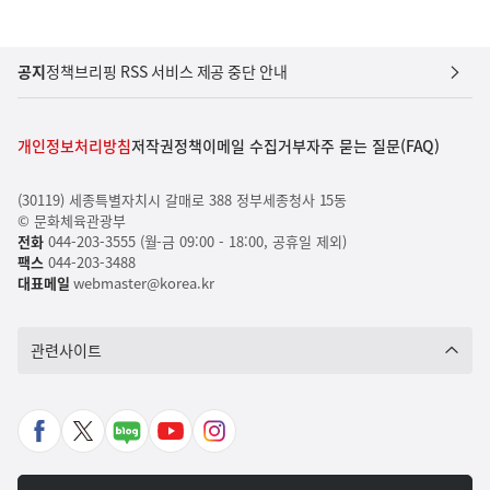
공지
정책브리핑 RSS 서비스 제공 중단 안내
개인정보처리방침
저작권정책
이메일 수집거부
자주 묻는 질문(FAQ)
(30119) 세종특별자치시 갈매로 388 정부세종청사 15동
© 문화체육관광부
전화
044-203-3555 (월-금 09:00 - 18:00, 공휴일 제외)
팩스
044-203-3488
대표메일
webmaster@korea.kr
관련사이트
페
X
네
유
인
이
바
이
튜
스
스
로
버
브
타