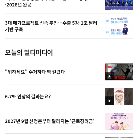
·2028년 완공
늘
의
3대 메가프로젝트 신속 추진…수출 5강·1조 달러
사
기반 구축
진
오늘의 멀티미디어
"뭐하세요" 수거하다 딱 걸렸다
영
상
6.7% 인상의 결과는요?
영
상
2027년 9월 신청분부터 달라지는 '근로장려금'