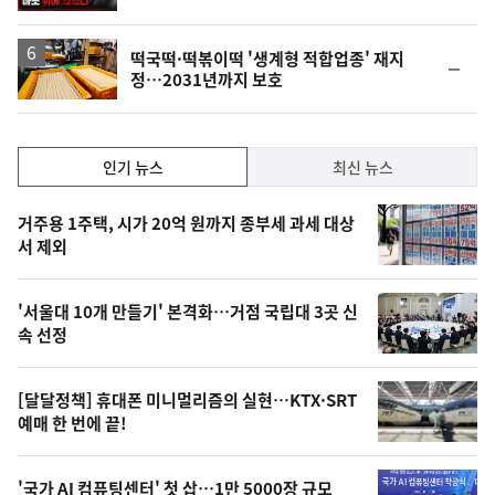
떡국떡·떡볶이떡 '생계형 적합업종' 재지
순
정…2031년까지 보호
위
동
일
인
인기 뉴스
최신 뉴스
기,
인
기
최
거주용 1주택, 시가 20억 원까지 종부세 과세 대상
뉴
서 제외
신,
스
오
'서울대 10개 만들기' 본격화…거점 국립대 3곳 신
늘
속 선정
의
영
[달달정책] 휴대폰 미니멀리즘의 실현…KTX·SRT
상
예매 한 번에 끝!
,
오
'국가 AI 컴퓨팅센터' 첫 삽…1만 5000장 규모