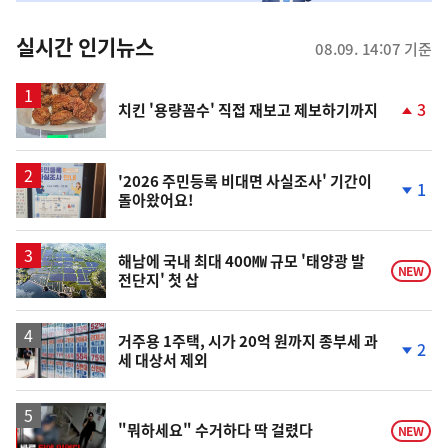
춤
뉴
실시간 인기뉴스
08.09. 14:07 기준
스
3
치킨 '용량꼼수' 직접 재보고 제보하기까지
단
계
상
승
'2026 주민등록 비대면 사실조사' 기간이
1
돌아왔어요!
단
계
하
락
해남에 국내 최대 400㎿ 규모 '태양광 발
NEW
전단지' 첫 삽
거주용 1주택, 시가 20억 원까지 종부세 과
2
세 대상서 제외
단
계
하
락
영
"뭐하세요" 수거하다 딱 걸렸다
NEW
상