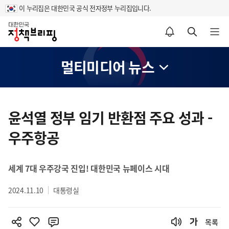
이 누리집은 대한민국 공식 전자정부 누리집입니다.
홈
알림설정 바로가기
검색 바로가기
메뉴 열기
멀티미디어 뉴스
콘
텐
윤석열 정부 임기 반환점 주요 성과 -
츠
우주항공
영
역
세계 7대 우주강국 진입! 대한민국 뉴페이스 시대
2024.11.10
대통령실
목록