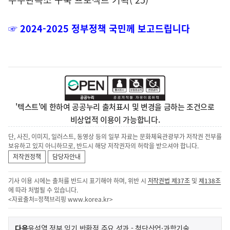
☞ 2024-2025
정부정책
국민께 보고드립니다
'텍스트'에 한하여 공공누리 출처표시 및 변경을 금하는 조건으로
비상업적 이용이 가능합니다.
단, 사진, 이미지, 일러스트, 동영상 등의 일부 자료는 문화체육관광부가 저작권 전부를
보유하고 있지 아니하므로, 반드시 해당 저작권자의 허락을 받으셔야 합니다.
저작권정책
담당자안내
기사 이용 시에는 출처를 반드시 표기해야 하며, 위반 시
저작권법 제37조
및
제138조
에 따라 처벌될 수 있습니다.
<자료출처=정책브리핑
www.korea.kr
>
이
기
다음
윤석열 정부 임기 반환점 주요 성과 - 첨단산업·과학기술