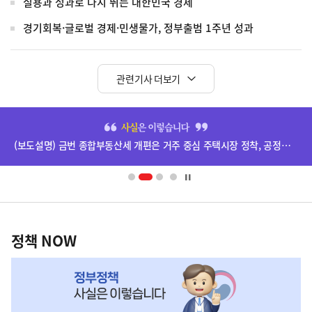
실용과 성과로 다시 뛰는 대한민국 경제
경기회복·글로벌 경제·민생물가, 정부출범 1주년 성과
관련기사 더보기
히
단
(보도설명) 금번 종합부동산세 개편은 거주 중심 주택시장 정착, 공정과세 및 과세형평 제고를 위한 것입니다.
배
너
영
정
역
책
정책 NOW
NOW,
MY
맞