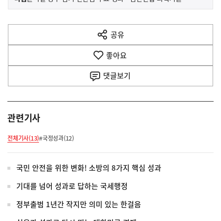
사
전
다
공유
열
음
기
좋아요
기
사
댓글
보기
관련기사
전체기사(13)
#국정성과(12)
국민 안전을 위한 변화! 소방의 8가지 핵심 성과
기대를 넘어 성과로 답하는 국세행정
정부출범 1년간 작지만 의미 있는 한걸음