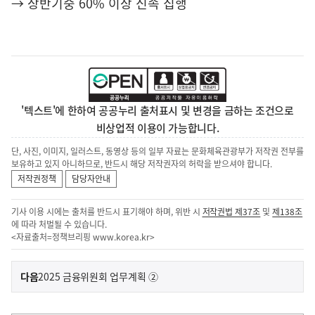
→ 상반기중 60% 이상 신속 집행
'텍스트'에 한하여 공공누리 출처표시 및 변경을 금하는 조건으로
비상업적 이용이 가능합니다.
단, 사진, 이미지, 일러스트, 동영상 등의 일부 자료는 문화체육관광부가 저작권 전부를
보유하고 있지 아니하므로, 반드시 해당 저작권자의 허락을 받으셔야 합니다.
저작권정책
담당자안내
기사 이용 시에는 출처를 반드시 표기해야 하며, 위반 시
저작권법 제37조
및
제138조
에 따라 처벌될 수 있습니다.
<자료출처=정책브리핑
www.korea.kr
>
이
기
다음
2025 금융위원회 업무계획 ②
사
전