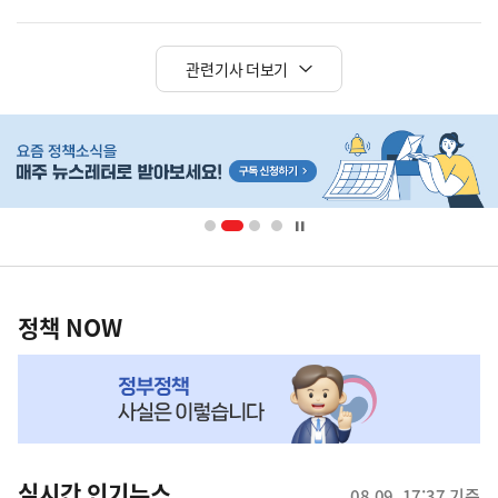
관련기사 더보기
히
단
배
너
영
정
역
책
정책 NOW
NOW,
MY
맞
춤
뉴
실시간 인기뉴스
08.09. 17:37 기준