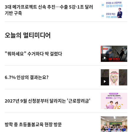
의
3대 메가프로젝트 신속 추진…수출 5강·1조 달러
사
기반 구축
진
오늘의 멀티미디어
"뭐하세요" 수거하다 딱 걸렸다
영
상
6.7% 인상의 결과는요?
영
상
2027년 9월 신청분부터 달라지는 '근로장려금'
방학 중 초등돌봄교육 현장 방문