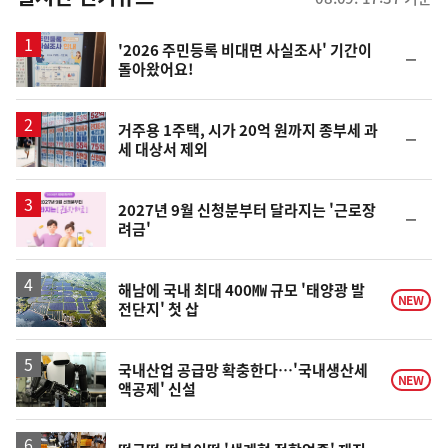
스
'2026 주민등록 비대면 사실조사' 기간이
순
돌아왔어요!
위
동
일
거주용 1주택, 시가 20억 원까지 종부세 과
순
세 대상서 제외
위
동
일
2027년 9월 신청분부터 달라지는 '근로장
순
려금'
위
동
일
해남에 국내 최대 400㎿ 규모 '태양광 발
NEW
전단지' 첫 삽
국내산업 공급망 확충한다…'국내생산세
NEW
액공제' 신설