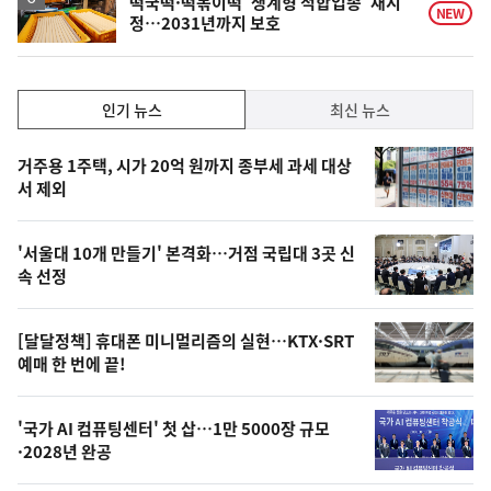
떡국떡·떡볶이떡 '생계형 적합업종' 재지
NEW
정…2031년까지 보호
인
인기 뉴스
최신 뉴스
기,
인
기
최
거주용 1주택, 시가 20억 원까지 종부세 과세 대상
뉴
서 제외
신,
스
오
'서울대 10개 만들기' 본격화…거점 국립대 3곳 신
늘
속 선정
의
영
[달달정책] 휴대폰 미니멀리즘의 실현…KTX·SRT
상
예매 한 번에 끝!
,
오
'국가 AI 컴퓨팅센터' 첫 삽…1만 5000장 규모
·2028년 완공
늘