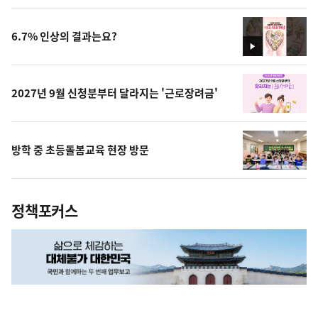
상
6.7% 인상의 결과는요?
영
상
2027년 9월 신청분부터 달라지는 '근로장려금'
방학 중 초등돌봄교육 현장 방문
정책포커스