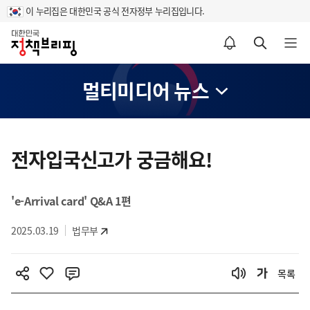
이 누리집은 대한민국 공식 전자정부 누리집입니다.
홈
알림설정 바로가기
검색 바로가기
메뉴 열기
멀티미디어 뉴스
콘
텐
전자입국신고가 궁금해요!
츠
영
'e-Arrival card' Q&A 1편
역
2025.03.19
법무부
목록