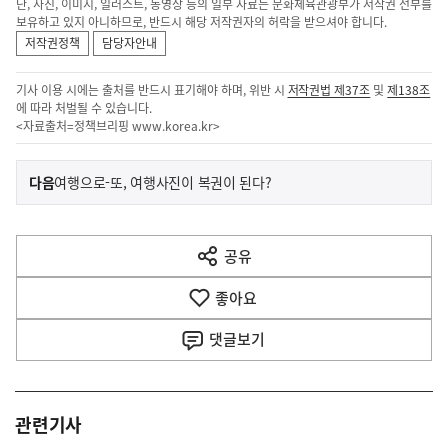
단, 사진, 이미지, 일러스트, 동영상 등의 일부 자료는 문화체육관광부가 저작권 전부를
보유하고 있지 아니하므로, 반드시 해당 저작권자의 허락을 받으셔야 합니다.
저작권정책
담당자안내
기사 이용 시에는 출처를 반드시 표기해야 하며, 위반 시
저작권법 제37조
및
제138조
에 따라 처벌될 수 있습니다.
<자료출처=정책브리핑
www.korea.kr
>
이
기
다음
여행으로-또, 여행사진이 복권이 된다?
사
전
다
공유
열
음
기
좋아요
기
사
댓글
보기
관련기사