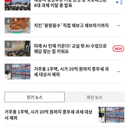
2
8대 과제 이달 중 발표
단
계
하
락
순
치킨 '용량꼼수' 직접 재보고 제보하기까지
위
동
일
미래 AI 인재 키운다! 교실 밖 AI 수업으로
NEW
해답 찾는 힘 키워요
거주용 1주택, 시가 20억 원까지 종부세 과
순
세 대상서 제외
위
동
일
인
인기 뉴스
최신 뉴스
기,
인
기
최
거주용 1주택, 시가 20억 원까지 종부세 과세 대상
뉴
서 제외
신,
스