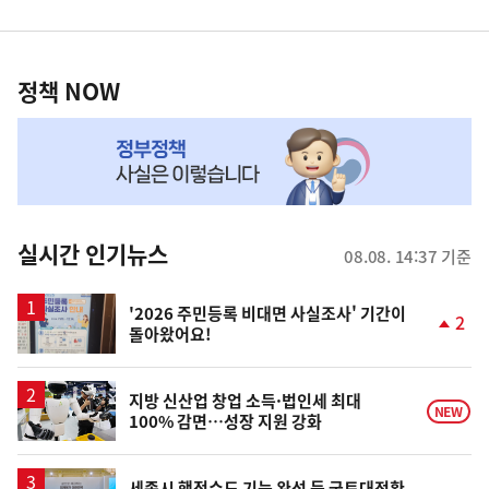
영
정
역
책
정책 NOW
NOW,
MY
맞
춤
뉴
실시간 인기뉴스
08.08. 14:37 기준
스
'2026 주민등록 비대면 사실조사' 기간이
2
돌아왔어요!
단
계
상
승
지방 신산업 창업 소득·법인세 최대
NEW
100% 감면…성장 지원 강화
세종시 행정수도 기능 완성 등 국토대전환