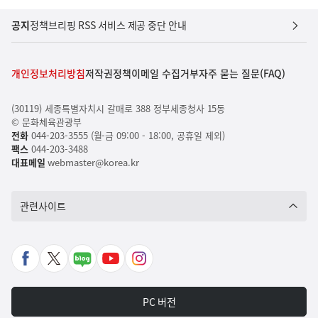
공지
정책브리핑 RSS 서비스 제공 중단 안내
개인정보처리방침
저작권정책
이메일 수집거부
자주 묻는 질문(FAQ)
(30119) 세종특별자치시 갈매로 388 정부세종청사 15동
© 문화체육관광부
전화
044-203-3555 (월-금 09:00 - 18:00, 공휴일 제외)
팩스
044-203-3488
대표메일
webmaster@korea.kr
관련사이트
페
X
네
유
인
이
바
이
튜
스
스
로
버
브
타
PC 버전
북
가
포
바
그