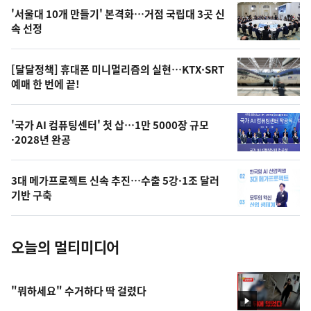
오
'서울대 10개 만들기' 본격화…거점 국립대 3곳 신
늘
속 선정
의
영
[달달정책] 휴대폰 미니멀리즘의 실현…KTX·SRT
상
예매 한 번에 끝!
,
오
'국가 AI 컴퓨팅센터' 첫 삽…1만 5000장 규모
·2028년 완공
늘
의
3대 메가프로젝트 신속 추진…수출 5강·1조 달러
사
기반 구축
진
오늘의 멀티미디어
"뭐하세요" 수거하다 딱 걸렸다
영