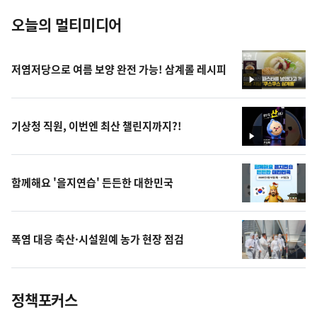
오늘의 멀티미디어
저염저당으로 여름 보양 완전 가능! 삼계롤 레시피
영
상
기상청 직원, 이번엔 최산 챌린지까지?!
영
상
함께해요 '을지연습' 든든한 대한민국
폭염 대응 축산·시설원예 농가 현장 점검
정책포커스