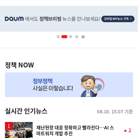
히
단
배
너
영
정
역
책
정책 NOW
NOW,
MY
맞
춤
뉴
실시간 인기뉴스
08.10. 15:07 기준
스
재난현장 대응 정확하고 빨라진다…AI 스
2
마트워치 개발 추진
단