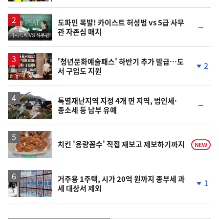
계
상
승
영
도파민 폭발! 카이스트 허성범 vs 5급 사무
순
관 자존심 매치
상
위
동
일
'청년문화예술패스' 하반기 추가 발급…도
2
서 구입도 지원
단
계
하
락
특별재난지역 지정 4개 면 지역, 법인세·
순
종소세 등 납부 유예
위
동
일
치킨 '용량꼼수' 직접 재보고 제보하기까지
NEW
거주용 1주택, 시가 20억 원까지 종부세 과
1
세 대상서 제외
단
계
하
락