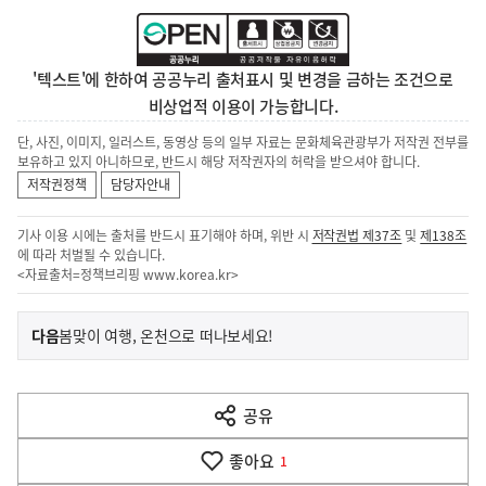
'텍스트'에 한하여 공공누리 출처표시 및 변경을 금하는 조건으로
비상업적 이용이 가능합니다.
단, 사진, 이미지, 일러스트, 동영상 등의 일부 자료는 문화체육관광부가 저작권 전부를
보유하고 있지 아니하므로, 반드시 해당 저작권자의 허락을 받으셔야 합니다.
저작권정책
담당자안내
기사 이용 시에는 출처를 반드시 표기해야 하며, 위반 시
저작권법 제37조
및
제138조
에 따라 처벌될 수 있습니다.
<자료출처=정책브리핑
www.korea.kr
>
이
기
다음
봄맞이 여행, 온천으로 떠나보세요!
사
전
다
공유
열
음
기
좋아요
기
1