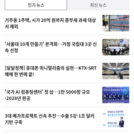
인
인기 뉴스
최신 뉴스
기,
인
기
최
거주용 1주택, 시가 20억 원까지 종부세 과세 대상
뉴
서 제외
신,
스
오
'서울대 10개 만들기' 본격화…거점 국립대 3곳 신
늘
속 선정
의
영
[달달정책] 휴대폰 미니멀리즘의 실현…KTX·SRT
상
예매 한 번에 끝!
,
오
'국가 AI 컴퓨팅센터' 첫 삽…1만 5000장 규모
·2028년 완공
늘
의
3대 메가프로젝트 신속 추진…수출 5강·1조 달러
사
기반 구축
진