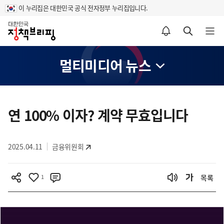
이 누리집은 대한민국 공식 전자정부 누리집입니다.
홈
알림설정 바로가기
검색 바로가기
메뉴 열기
멀티미디어 뉴스
콘
텐
연 100% 이자? 계약 무효입니다
츠
영
2025.04.11
금융위원회
역
1
목록