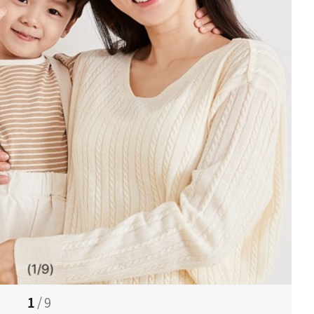
1
/
9