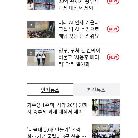
20억 원까지 종부세
NEW
과세 대상서 제외
미래 AI 인재 키운다!
교실 밖 AI 수업으로
NEW
해답 찾는 힘 키워요
정부, 부처 간 칸막이
허물고 '사용후 배터
NEW
리' 관리 일원화
인기뉴스
최신뉴스
거주용 1주택, 시가 20억 원까
지 종부세 과세 대상서 제외
'서울대 10개 만들기' 본격
화…거점 국립대 3곳 신속 선