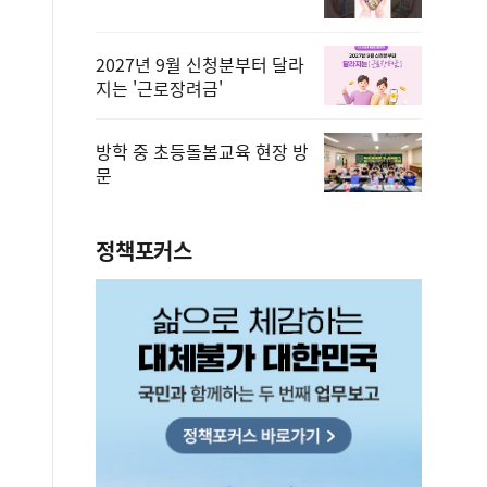
2027년 9월 신청분부터 달라
지는 '근로장려금'
방학 중 초등돌봄교육 현장 방
문
정책포커스