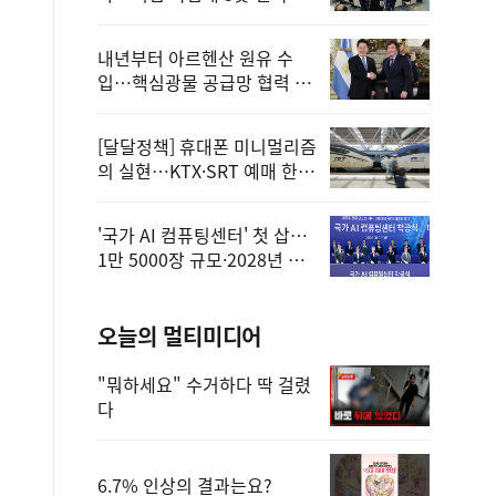
정
내년부터 아르헨산 원유 수
입…핵심광물 공급망 협력 체
계 마련
[달달정책] 휴대폰 미니멀리즘
의 실현…KTX·SRT 예매 한
번에 끝!
'국가 AI 컴퓨팅센터' 첫 삽…
1만 5000장 규모·2028년 완
공
오늘의 멀티미디어
"뭐하세요" 수거하다 딱 걸렸
다
6.7% 인상의 결과는요?