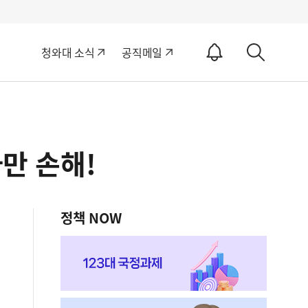
알
청와대 소식
공직메일
림
상
ON
세
검
색
만 손해!
정책 NOW