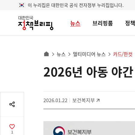
이 누리집은 대한민국 공식 전자정부 누리집입니다.
뉴스
브리핑룸
정
대
한
민
국
정
사
뉴스
멀티미디어 뉴스
카드/한컷
책
홈
브
이
으
2026년 아동 야
콘
리
트
로
핑
텐
이
츠
동
영
경
2026.01.22
보건복지부
역
로
공
유
열
기
공
1