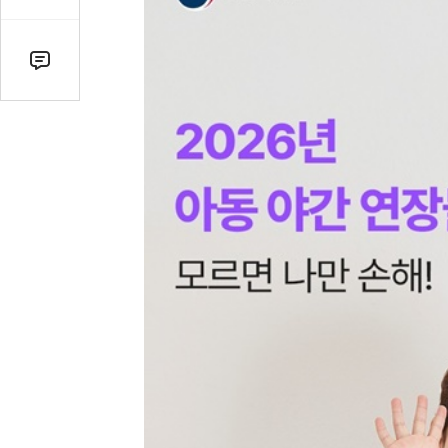
감
수
댓
글
수
(클
릭
시
댓
글
로
이
동)