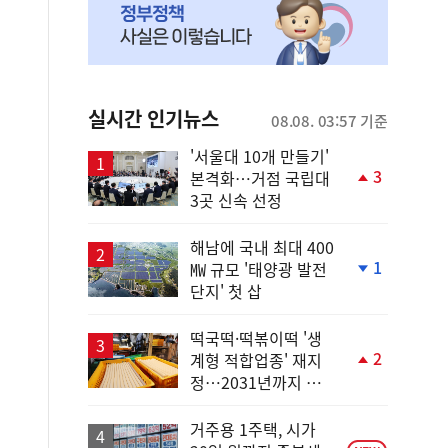
실시간 인기뉴스
08.08. 03:57 기준
'서울대 10개 만들기'
3
본격화…거점 국립대
단
3곳 신속 선정
계
상
승
해남에 국내 최대 400
1
㎿ 규모 '태양광 발전
단
단지' 첫 삽
계
하
락
떡국떡·떡볶이떡 '생
2
계형 적합업종' 재지
단
정…2031년까지 보
계
호
상
승
거주용 1주택, 시가