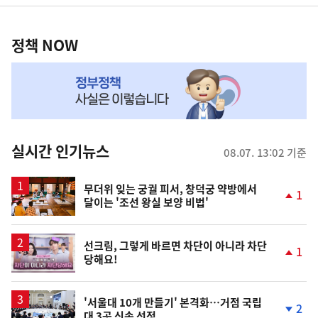
영
정
역
책
정책 NOW
NOW,
MY
맞
춤
뉴
실시간 인기뉴스
08.07. 13:02 기준
스
무더위 잊는 궁궐 피서, 창덕궁 약방에서
1
달이는 '조선 왕실 보양 비법'
단
계
상
승
영
선크림, 그렇게 바르면 차단이 아니라 차단
1
당해요!
상
단
계
상
승
'서울대 10개 만들기' 본격화…거점 국립
2
대 3곳 신속 선정