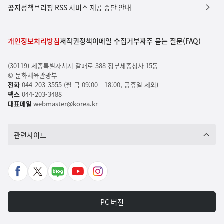
공지
정책브리핑 RSS 서비스 제공 중단 안내
개인정보처리방침
저작권정책
이메일 수집거부
자주 묻는 질문(FAQ)
(30119) 세종특별자치시 갈매로 388 정부세종청사 15동
© 문화체육관광부
전화
044-203-3555 (월-금 09:00 - 18:00, 공휴일 제외)
팩스
044-203-3488
대표메일
webmaster@korea.kr
관련사이트
페
X
네
유
인
이
바
이
튜
스
스
로
버
브
타
PC 버전
북
가
포
바
그
바
기
스
로
램