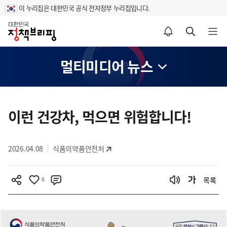
이 누리집은 대한민국 공식 전자정부 누리집입니다.
홈
알림설정 바로가기
검색 바로가기
메뉴 열기
멀티미디어 뉴스
콘
텐
이런 건강차, 먹으면 위험합니다!
츠
영
2026.04.08
식품의약품안전처
역
6
목록