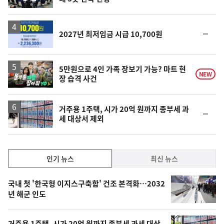
단
계
하
락
순
2027년 최저임금 시급 10,700원
위
동
일
영
5만원으로 4인 가족 장보기 가능? 마트 현
NEW
장 습격 사건
상
거주용 1주택, 시가 20억 원까지 종부세 과
순
세 대상서 제외
위
동
일
인
인기 뉴스
최신 뉴스
기,
인
기
최
국내 첫 '한국형 이지스구축함' 건조 본격화…2032
뉴
년 해군 인도
신,
스
오
거주용 1주택, 시가 20억 원까지 종부세 과세 대상