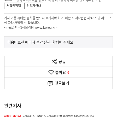
보유하고 있지 아니하므로, 반드시 해당 저작권자의 허락을 받으셔야 합니다.
저작권정책
담당자안내
기사 이용 시에는 출처를 반드시 표기해야 하며, 위반 시
저작권법 제37조
및
제138조
에 따라 처벌될 수 있습니다.
<자료출처=정책브리핑
www.korea.kr
>
이
기
다음
어르신 에너지 절약 실천, 함께해 주세요
사
전
다
공유
열
음
기
좋아요
기
6
사
댓글
보기
관련기사
전체기사(198)
#식품안전나라(10)
#식품의약품안전처(174)
#임산물(10)