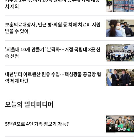
늘
서 제외
의
영
보훈의료대상자, 인근 병·의원 등 치매 치료비 지원
상
받을 수 있어
,
오
'서울대 10개 만들기' 본격화…거점 국립대 3곳 신
속 선정
늘
의
내년부터 아르헨산 원유 수입…핵심광물 공급망 협
사
력 체계 마련
진
오늘의 멀티미디어
5만원으로 4인 가족 장보기 가능?
영
상