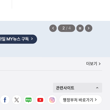
없어"
2026.08.06
정지
이
다
2
/
4
전
음
보
보
기
기
공지사항
더보기
관련사이트
행정부처 바로가기