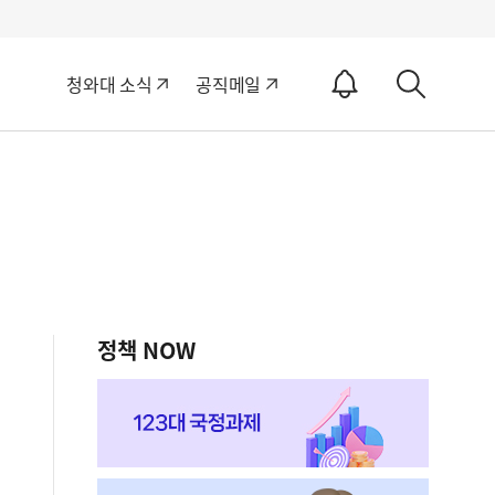
알
청와대 소식
공직메일
림
상
ON
세
검
색
정책 NOW