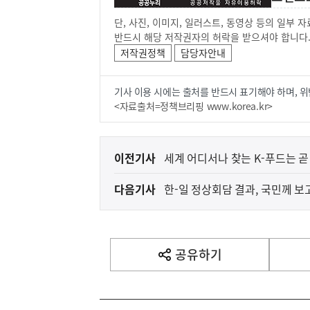
단, 사진, 이미지, 일러스트, 동영상 등의 일부
반드시 해당 저작권자의 허락을 받으셔야 합니다
저작권정책
담당자안내
기사 이용 시에는 출처를 반드시 표기해야 하며, 위
<자료출처=정책브리핑 www.korea.kr>
이
이전기사
세계 어디서나 찾는 K-푸드는 곧
전
다음기사
한-일 정상회담 결과, 국민께 
다
음
기
사
공유하기
열
기
영
역