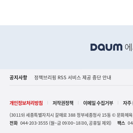
금융
금융위원회
하
단
배
너
영
역
공지사항
정책브리핑 RSS 서비스 제공 중단 안내
개인정보처리방침
저작권정책
이메일 수집거부
자주 
(30119) 세종특별자치시 갈매로 388 정부세종청사 15동 © 문화체
전화
044-203-3555 (월~금 09:00~18:00, 공휴일 제외)
팩스
04