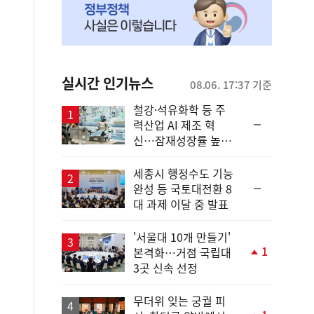
실시간 인기뉴스
08.06. 17:37 기준
철강·석유화학 등 주
순
력산업 AI 제조 혁
위
신…잠재성장률 높인
동
다
일
세종시 행정수도 기능
순
완성 등 국토대전환 8
위
대 과제 이달 중 발표
동
일
'서울대 10개 만들기'
1
본격화…거점 국립대
단
3곳 신속 선정
계
상
승
무더위 잊는 궁궐 피