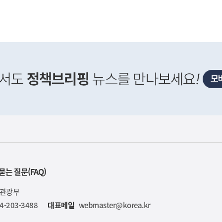
사
위 "한국주택금융공사의 PF보증 한도 상향 확정된 바 
실
은
이
렇
습
니
다
묻는 질문(FAQ)
육관광부
4-203-3488
대표메일
webmaster@korea.kr