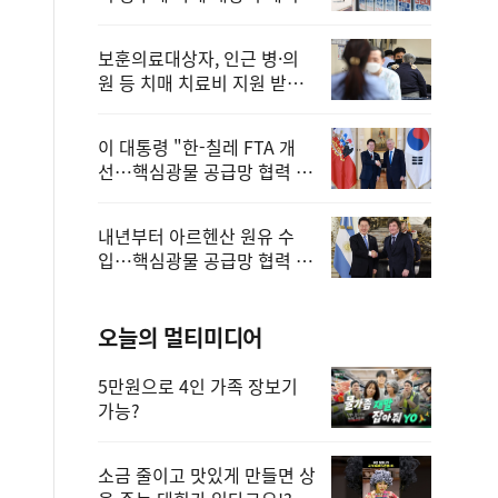
보훈의료대상자, 인근 병·의
원 등 치매 치료비 지원 받을
수 있어
이 대통령 "한-칠레 FTA 개
선…핵심광물 공급망 협력 더
욱 강화"
내년부터 아르헨산 원유 수
입…핵심광물 공급망 협력 체
계 마련
오늘의 멀티미디어
5만원으로 4인 가족 장보기
가능?
소금 줄이고 맛있게 만들면 상