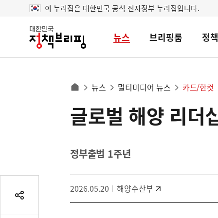
이 누리집은 대한민국 공식 전자정부 누리집입니다.
뉴스
브리핑룸
정
대
한
민
국
정
사
뉴스
멀티미디어 뉴스
카드/한컷
책
홈
브
이
으
글로벌 해양 리더
콘
리
트
로
핑
텐
이
츠
동
영
정부출범 1주년
경
역
로
2026.05.20
해양수산부
공
유