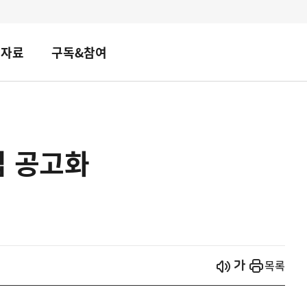
책자료
구독&참여
십 공고화
시작
열기
목록