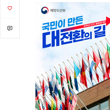
열
기
공
감
수
댓
글
수
(클
릭
시
댓
글
로
이
동)