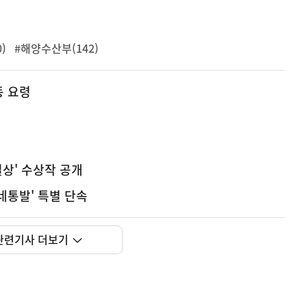
)
#해양수산부(142)
동 요령
상' 수상작 공개
네통발' 특별 단속
관련기사 더보기