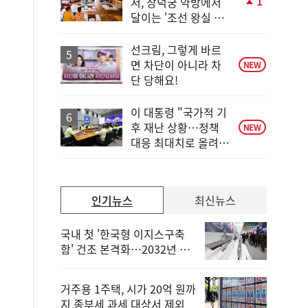
1
서, 창덕궁 약방에서
단
달이는 '조선 왕실 보
계
양 비법'
상
승
선크림, 그렇게 바르
면 차단이 아니라 차
NEW
단 당해요!
이 대통령 "국가적 기
후 재난 상황…정책
NEW
대응 최대치로 올려
야"
인기뉴스
최신뉴스
국내 첫 '한국형 이지스구축
함' 건조 본격화…2032년 해
군 인도
거주용 1주택, 시가 20억 원까
지 종부세 과세 대상서 제외