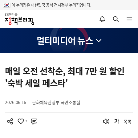
이 누리집은 대한민국 공식 전자정부 누리집입니다.
홈
알림설정 바로가기
검색 바로가기
메뉴 열기
멀티미디어 뉴스
콘
텐
매일 오전 선착순, 최대 7만 원 할인
츠
'숙박 세일 페스타'
영
역
2026.06.16
문화체육관광부 국민소통실
2
목록