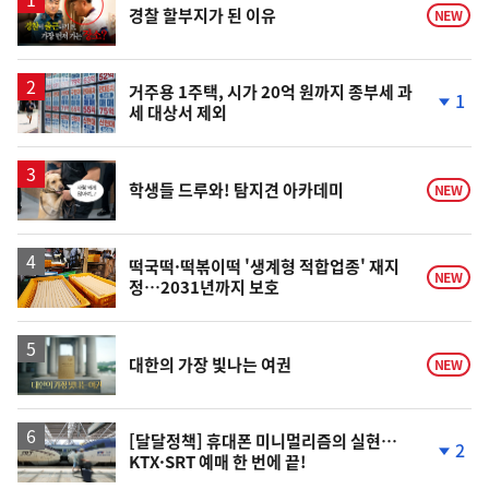
경찰 할부지가 된 이유
NEW
상
거주용 1주택, 시가 20억 원까지 종부세 과
1
세 대상서 제외
단
계
하
락
영
학생들 드루와! 탐지견 아카데미
NEW
상
떡국떡·떡볶이떡 '생계형 적합업종' 재지
NEW
정…2031년까지 보호
영
대한의 가장 빛나는 여권
NEW
상
[달달정책] 휴대폰 미니멀리즘의 실현…
2
KTX·SRT 예매 한 번에 끝!
단
계