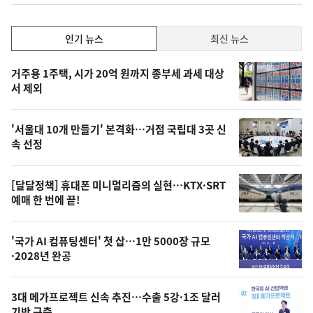
하
락
인
인기 뉴스
최신 뉴스
기,
인
기
최
거주용 1주택, 시가 20억 원까지 종부세 과세 대상
뉴
서 제외
신,
스
오
'서울대 10개 만들기' 본격화…거점 국립대 3곳 신
늘
속 선정
의
영
[달달정책] 휴대폰 미니멀리즘의 실현…KTX·SRT
상
예매 한 번에 끝!
,
오
'국가 AI 컴퓨팅센터' 첫 삽…1만 5000장 규모
·2028년 완공
늘
의
3대 메가프로젝트 신속 추진…수출 5강·1조 달러
사
기반 구축