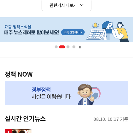
관련기사 더보기
히
단
배
너
영
정
역
책
정책 NOW
NOW,
MY
맞
춤
뉴
실시간 인기뉴스
08.10. 10:17 기준
스
영