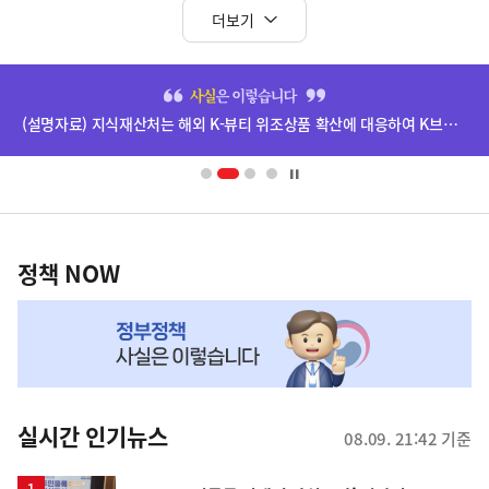
더보기
히
단
(설명자료) 지식재산처는 해외 K-뷰티 위조상품 확산에 대응하여 K브랜드 정부인증, 유통차단, 국제공조까지 K-브랜드 보호를 강화하고 있습니다.
배
너
영
정
역
책
정책 NOW
NOW,
MY
맞
춤
뉴
실시간 인기뉴스
08.09. 21:42 기준
스