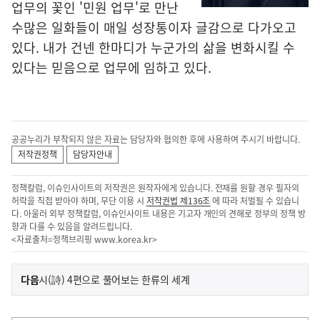
업무의 꽃인 '민원 업무'로 만난
수많은 일화들이 매일 성장통이자 글감으로 다가오고
있다. 내가 건넨 한마디가 누군가의 삶을 변화시킬 수
있다는 믿음으로 업무에 임하고 있다.
공공누리가 부착되지 않은 자료는 담당자와 협의한 후에 사용하여 주시기 바랍니다.
저작권정책
담당자안내
정책칼럼, 이슈인사이트의 저작권은 원작자에게 있습니다. 전재를 원할 경우 필자의
허락을 직접 받아야 하며, 무단 이용 시
저작권법 제136조
에 따라 처벌될 수 있습니
다. 아울러 외부 정책칼럼, 이슈인사이트 내용은 기고자 개인의 견해로 정부의 정책 방
향과 다를 수 있음을 알려드립니다.
<자료출처=정책브리핑
www.korea.kr
>
이
기
다음
시(詩) 4편으로 풀어보는 한류의 세계
사
전
다