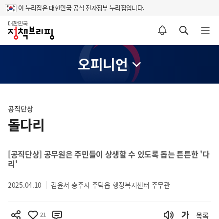
이 누리집은 대한민국 공식 전자정부 누리집입니다.
홈
알림설정 바로가기
검색 바로가기
메뉴 열기
오피니언
콘
텐
공직단상
츠
돌다리
영
역
[공직단상] 공무원은 주민들이 상생할 수 있도록 돕는 튼튼한 '다
리'
2025.04.10
김윤서 충주시 주덕읍 행정복지센터 주무관
21
목록