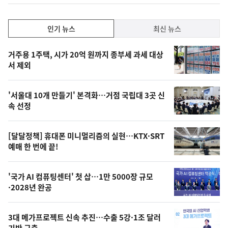
인
인기 뉴스
최신 뉴스
기,
인
기
최
거주용 1주택, 시가 20억 원까지 종부세 과세 대상
뉴
서 제외
신,
스
오
'서울대 10개 만들기' 본격화…거점 국립대 3곳 신
늘
속 선정
의
영
[달달정책] 휴대폰 미니멀리즘의 실현…KTX·SRT
상
예매 한 번에 끝!
,
오
'국가 AI 컴퓨팅센터' 첫 삽…1만 5000장 규모
·2028년 완공
늘
의
3대 메가프로젝트 신속 추진…수출 5강·1조 달러
사
기반 구축