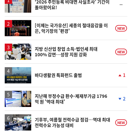
'2026 주민등록 비대면 사실조사' 기간이
순
돌아왔어요!
위
동
일
영
[이제는 국가유산] 세종의 절대음감을 이
NEW
은, 악기장의 '편경'
상
지방 신산업 창업 소득·법인세 최대
NEW
100% 감면…성장 지원 강화
1
바다생활권 특화펀드 출범
단
계
상
승
지난해 부정수급 환수·제재부가금 1796
2
억 원 '역대 최대'
단
계
하
락
기후부, 여름철 전력수급 점검…역대 최대
NEW
전력수요 가능성 대비