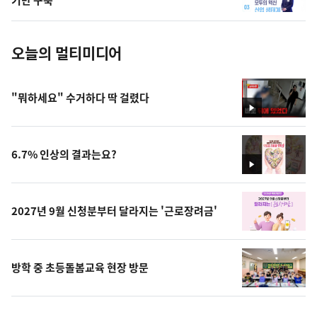
진
오늘의 멀티미디어
"뭐하세요" 수거하다 딱 걸렸다
영
상
6.7% 인상의 결과는요?
영
상
2027년 9월 신청분부터 달라지는 '근로장려금'
방학 중 초등돌봄교육 현장 방문