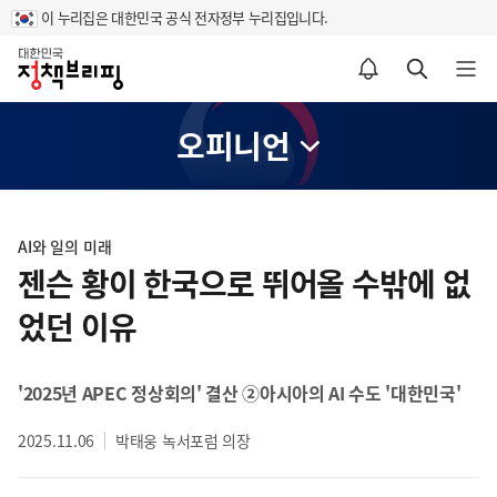
이 누리집은 대한민국 공식 전자정부 누리집입니다.
홈
알림설정 바로가기
검색 바로가기
메뉴 열기
오피니언
콘
텐
AI와 일의 미래
츠
젠슨 황이 한국으로 뛰어올 수밖에 없
영
었던 이유
역
'2025년 APEC 정상회의' 결산 ②아시아의 AI 수도 '대한민국'
2025.11.06
박태웅 녹서포럼 의장