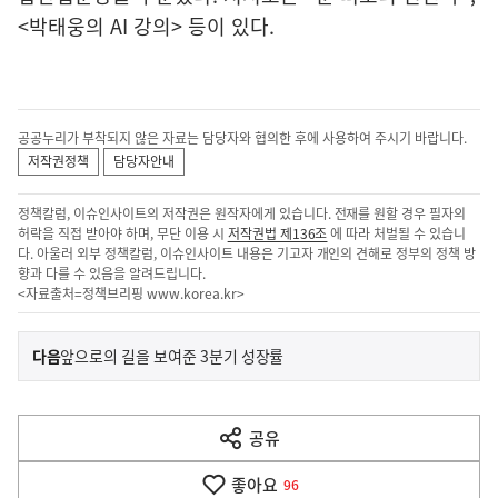
<박태웅의 AI 강의> 등이 있다.
공공누리가 부착되지 않은 자료는 담당자와 협의한 후에 사용하여 주시기 바랍니다.
저작권정책
담당자안내
정책칼럼, 이슈인사이트의 저작권은 원작자에게 있습니다. 전재를 원할 경우 필자의
허락을 직접 받아야 하며, 무단 이용 시
저작권법 제136조
에 따라 처벌될 수 있습니
다. 아울러 외부 정책칼럼, 이슈인사이트 내용은 기고자 개인의 견해로 정부의 정책 방
향과 다를 수 있음을 알려드립니다.
<자료출처=정책브리핑
www.korea.kr
>
이
기
다음
앞으로의 길을 보여준 3분기 성장률
사
전
다
공유
열
음
기
좋아요
기
96