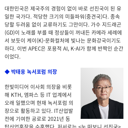
대한민국은 제국주의 경험이 없이 바로 선진국이 된 유
일한 국가다. 적당한 크기의 미들파워(중견국)다. 종속
당할 두려움 없이 교류하기도 그만이다. 가수 지드래곤
(GD)이 노래를 부를 때 정상들이 꺼내든 카메라 세례에
서 보듯이 케이(K)-문화컬처에 빛나는 문화강국이기도
하다. 이번 APEC은 포용적 AI, K-AI가 함께 반짝인 순간
이었다.
◆ 박태웅 녹서포럼 의장
한빛미디어 이사회 의장을 비롯
해 KTH, 엠파스 등 IT 업계에서
오래 일했으며 현재 녹서포럼 의
장으로 활동하고 있다. IT산업발
전에 기여한 공로로 2021년 동
탑산업훈장을 수훈했다. 저서로는 <눈 떠보니 선진국>,