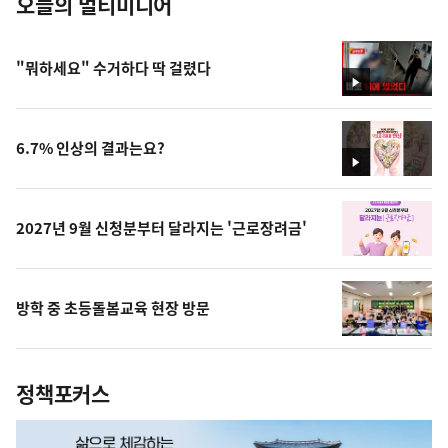
오늘의 멀티미디어
"뭐하세요" 수거하다 딱 걸렸다
영
상
6.7% 인상의 결과는요?
영
상
2027년 9월 신청분부터 달라지는 '근로장려금'
방학 중 초등돌봄교육 현장 방문
정책포커스