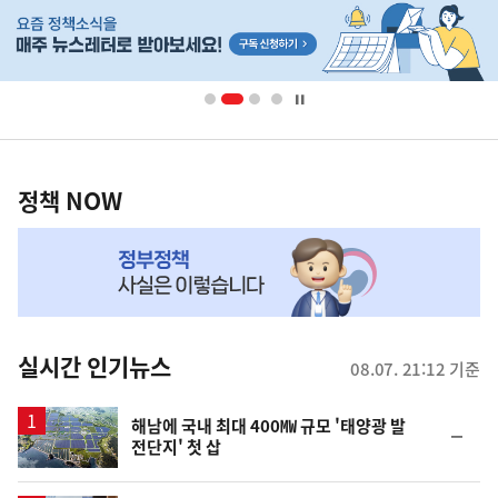
히
단
배
너
영
정
역
책
정책 NOW
NOW,
MY
맞
춤
뉴
실시간 인기뉴스
08.07. 21:12 기준
스
해남에 국내 최대 400㎿ 규모 '태양광 발
순
전단지' 첫 삽
위
동
일