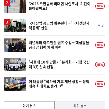
'2026 주민등록 비대면 사실조사' 기간이
NEW
돌아왔어요!
국내산업 공급망 확충한다…'국내생산세
3
액공제' 신설
단
계
하
락
내년부터 아르헨산 원유 수입…핵심광물
NEW
공급망 협력 체계 마련
'서울대 10개 만들기' 본격화…거점 국립
NEW
대 3곳 신속 선정
이 대통령 "국가적 기후 재난 상황…정책
NEW
대응 최대치로 올려야"
인
인기 뉴스
최신 뉴스