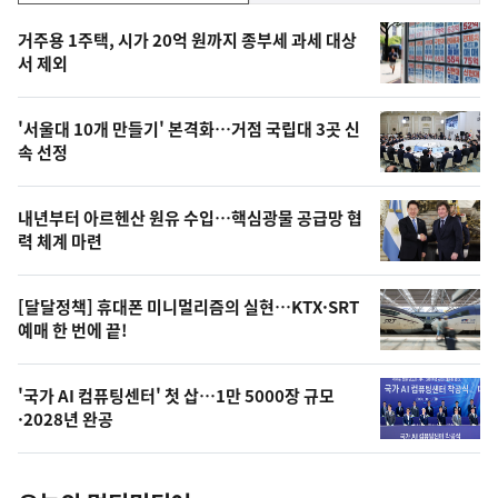
기,
인
기
최
거주용 1주택, 시가 20억 원까지 종부세 과세 대상
뉴
서 제외
신,
스
오
'서울대 10개 만들기' 본격화…거점 국립대 3곳 신
늘
속 선정
의
영
내년부터 아르헨산 원유 수입…핵심광물 공급망 협
상
력 체계 마련
,
오
[달달정책] 휴대폰 미니멀리즘의 실현…KTX·SRT
예매 한 번에 끝!
늘
의
'국가 AI 컴퓨팅센터' 첫 삽…1만 5000장 규모
사
·2028년 완공
진