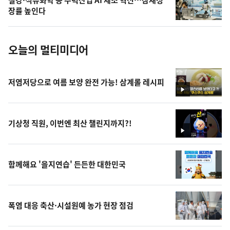
철강·석유화학 등 주력산업 AI 제조 혁신…잠재성
사
장률 높인다
진
오늘의 멀티미디어
저염저당으로 여름 보양 완전 가능! 삼계롤 레시피
영
상
기상청 직원, 이번엔 최산 챌린지까지?!
영
상
함께해요 '을지연습' 든든한 대한민국
폭염 대응 축산·시설원예 농가 현장 점검