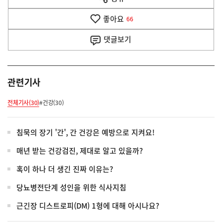
열
음
기
좋아요
기
66
사
댓글
보기
관련기사
전체기사(30)
#건강(30)
침묵의 장기 '간', 간 건강은 예방으로 지켜요!
매년 받는 건강검진, 제대로 알고 있을까?
혹이 하나 더 생긴 진짜 이유는?
당뇨병전단계 성인을 위한 식사지침
근긴장 디스트로피(DM) 1형에 대해 아시나요?