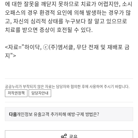
에 대한 잘못을 깨닫지 못하므로 치료가 어렵지만, 소시
오패스의 경우 환경적 요인에 의해 발생하는 경우가 많
고, 자신의 심리적 상태를 누구보다 잘 알고 있으므로
치료를 받으면 증상이 호전될 수 있다.
<자료="
하이닥
, ⓒ(주)엠서클, 무단 전재 및 재배포 금
지">
공공누리가 부착되지 않은 자료는 담당자와 협의한 후에 사용하여 주시기 바랍니다.
저작권정책
담당자안내
이
기
다음
개인정보 유출고객 추가피해 예방·구제 방법은?
사
전
다
공유