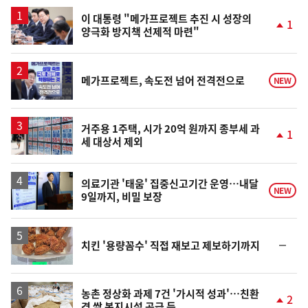
스
이 대통령 "메가프로젝트 추진 시 성장의
1
양극화 방지책 선제적 마련"
단
계
상
승
메가프로젝트, 속도전 넘어 전격전으로
NEW
거주용 1주택, 시가 20억 원까지 종부세 과
1
세 대상서 제외
단
계
상
승
의료기관 '태움' 집중신고기간 운영…내달
NEW
9일까지, 비밀 보장
순
치킨 '용량꼼수' 직접 재보고 제보하기까지
위
동
일
농촌 정상화 과제 7건 '가시적 성과'…친환
2
경 쌀 복지시설 공급 등