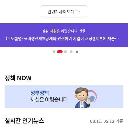
관련기사 더보기
히
단
(보도설명) 국내생산세액공제와 관련하여 기업이 재정경제부에 제출한 자료는 비공개됩니다.
배
너
영
정
역
책
정책 NOW
NOW,
MY
맞
춤
뉴
실시간 인기뉴스
08.11. 05:12 기준