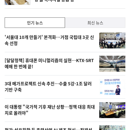
단
계
상
승
인
인기 뉴스
최신 뉴스
기,
인
기
최
'서울대 10개 만들기' 본격화…거점 국립대 3곳 신
뉴
속 선정
신,
스
오
[달달정책] 휴대폰 미니멀리즘의 실현…KTX·SRT
늘
예매 한 번에 끝!
의
영
3대 메가프로젝트 신속 추진…수출 5강·1조 달러
상
기반 구축
,
오
이 대통령 "국가적 기후 재난 상황…정책 대응 최대
치로 올려야"
늘
의