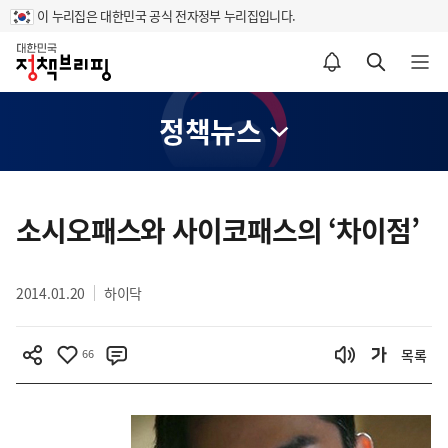
이 누리집은 대한민국 공식 전자정부 누리집입니다.
홈
알림설정 바로가기
검색 바로가기
메뉴 열기
정책뉴스
콘
텐
소시오패스와 사이코패스의 ‘차이점’
츠
영
2014.01.20
하이닥
역
66
목록