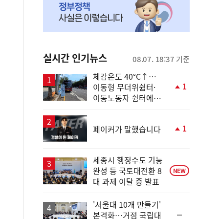
실시간 인기뉴스
08.07. 18:37 기준
체감온도 40°C↑…
1
이동형 무더위쉼터·
단
이동노동자 쉼터에서
계
안전한 휴식
상
승
1
페이커가 말했습니다
단
계
상
세종시 행정수도 기능
승
완성 등 국토대전환 8
NEW
대 과제 이달 중 발표
'서울대 10개 만들기'
순
본격화…거점 국립대