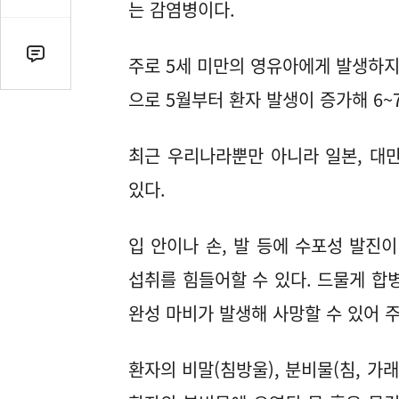
감
는 감염병이다.
수
댓
주로 5세 미만의 영유아에게 발생하지
글
으로 5월부터 환자 발생이 증가해 6
수
(클
릭
최근 우리나라뿐만 아니라 일본, 대
시
있다.
댓
글
로
입 안이나 손, 발 등에 수포성 발진
이
동)
섭취를 힘들어할 수 있다. 드물게 합병
완성 마비가 발생해 사망할 수 있어 
환자의 비말(침방울), 분비물(침, 가래