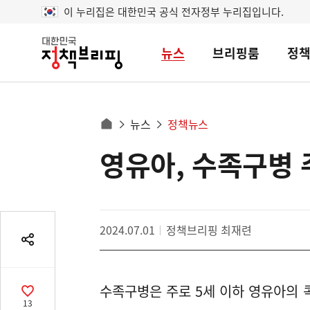
이 누리집은 대한민국 공식 전자정부 누리집입니다.
뉴스
브리핑룸
정
대
한
민
국
정
사
뉴스
정책뉴스
책
홈
브
이
으
영유아, 수족구병
콘
리
트
로
핑
텐
이
츠
동
영
경
2024.07.01
정책브리핑 최재련
역
로
공
유
열
수족구병은 주로 5세 이하 영유아의
기
공
13