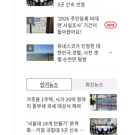
위
3곳 신속 선정
동
일
'2026 주민등록 비대
면 사실조사' 기간이
NEW
돌아왔어요!
유네스코가 인정한 대
순
한민국 갯벌, 서천 갯
위
벌·순천만 탐방
동
일
인기뉴스
최신뉴스
거주용 1주택, 시가 20억 원까
지 종부세 과세 대상서 제외
'서울대 10개 만들기' 본격
화…거점 국립대 3곳 신속 선