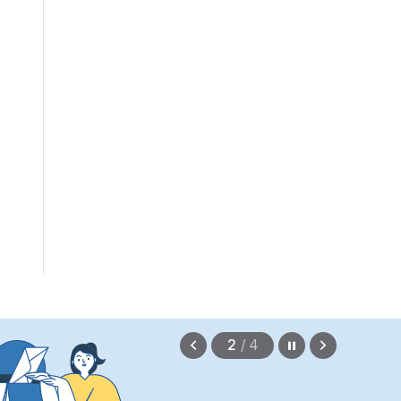
정지
이
다
2
/
4
전
음
보
보