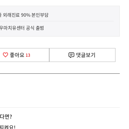
과 외래진료 90% 본인부담
라우마치유센터 공식 출범
좋아요
댓글
보기
13
겼다면?
 지켜요!