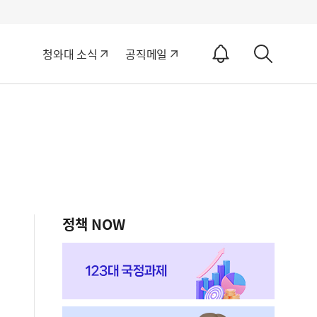
알
청와대 소식
공직메일
림
상
ON
세
검
색
정책 NOW