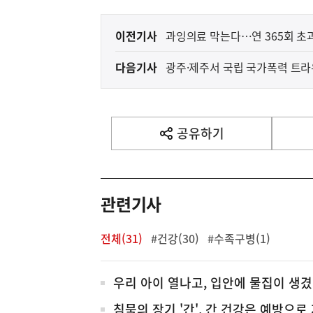
이
이전기사
과잉의료 막는다…연 365회 초
전
다음기사
광주·제주서 국립 국가폭력 트
다
음
기
사
공유하기
열
기
영
역
관련기사
전체(31)
#건강(30)
#수족구병(1)
전
우리 아이 열나고, 입안에 물집이 생
체
침묵의 장기 '간', 간 건강은 예방으로