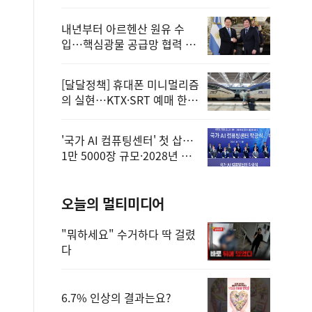
정
내년부터 아르헨산 원유 수
입…핵심광물 공급망 협력 체
계 마련
[달달정책] 휴대폰 미니멀리즘
의 실현…KTX·SRT 예매 한
번에 끝!
'국가 AI 컴퓨팅센터' 첫 삽…
1만 5000장 규모·2028년 완
공
오늘의 멀티미디어
"뭐하세요" 수거하다 딱 걸렸
다
6.7% 인상의 결과는요?