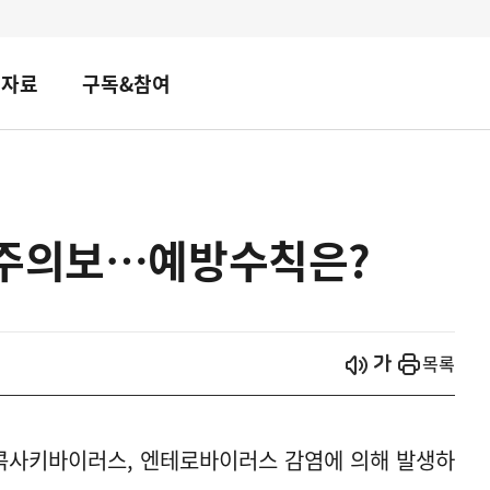
책자료
구독&참여
 주의보…예방수칙은?
시작
열기
목록
 콕사키바이러스, 엔테로바이러스 감염에 의해 발생하