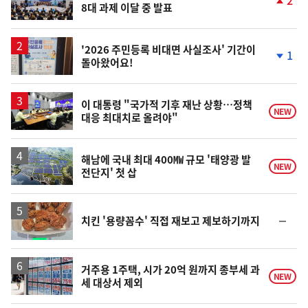
8대 과제 이달 중 발표
단
계
상
승
'2026 주민등록 비대면 사실조사' 기간이
1
돌아왔어요!
단
계
하
락
이 대통령 "국가적 기후 재난 상황…정책
NEW
대응 최대치로 올려야"
해남에 국내 최대 400㎿ 규모 '태양광 발
NEW
전단지' 첫 삽
순
치킨 '용량꼼수' 직접 재보고 제보하기까지
위
동
일
거주용 1주택, 시가 20억 원까지 종부세 과
NEW
세 대상서 제외