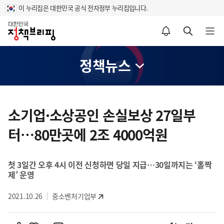
이 누리집은 대한민국 공식 전자정부 누리집입니다.
홈
알림설정 바로가기
검색 바로가기
메뉴 열기
정책뉴스
콘
텐
소기업·소상공인 손실보상 27일부
츠
터…80만곳에 2조 4000억원
영
역
첫 3일간 오후 4시 이전 신청하면 당일 지급…30일까지는 ‘홀짝
제’ 운영
2021.10.26
중소벤처기업부