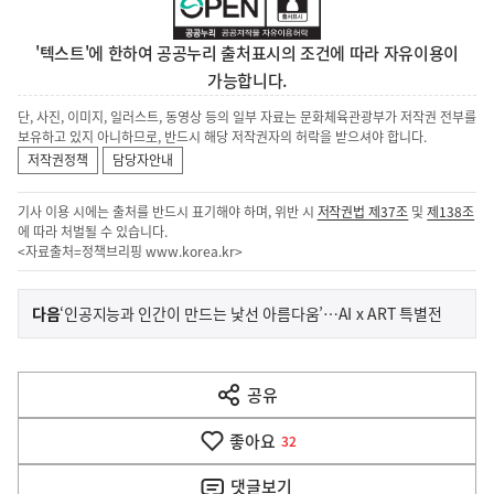
'텍스트'에 한하여 공공누리 출처표시의 조건에 따라 자유이용이
가능합니다.
단, 사진, 이미지, 일러스트, 동영상 등의 일부 자료는 문화체육관광부가 저작권 전부를
보유하고 있지 아니하므로, 반드시 해당 저작권자의 허락을 받으셔야 합니다.
저작권정책
담당자안내
기사 이용 시에는 출처를 반드시 표기해야 하며, 위반 시
저작권법 제37조
및
제138조
에 따라 처벌될 수 있습니다.
<자료출처=정책브리핑
www.korea.kr
>
이
기
다음
‘인공지능과 인간이 만드는 낯선 아름다움’…AI x ART 특별전
사
전
다
공유
열
음
기
좋아요
기
32
사
댓글
보기