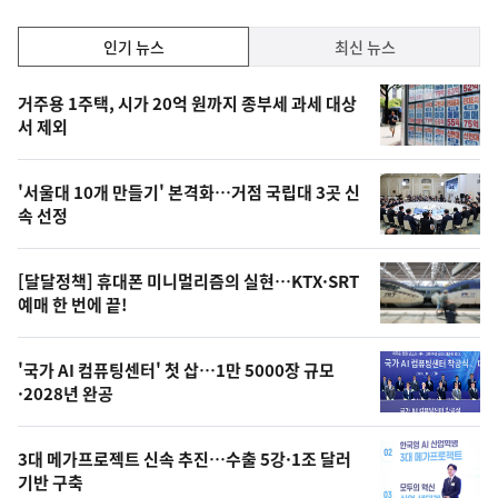
인
인기 뉴스
최신 뉴스
기,
인
기
최
거주용 1주택, 시가 20억 원까지 종부세 과세 대상
뉴
서 제외
신,
스
오
'서울대 10개 만들기' 본격화…거점 국립대 3곳 신
늘
속 선정
의
영
[달달정책] 휴대폰 미니멀리즘의 실현…KTX·SRT
상
예매 한 번에 끝!
,
오
'국가 AI 컴퓨팅센터' 첫 삽…1만 5000장 규모
·2028년 완공
늘
의
3대 메가프로젝트 신속 추진…수출 5강·1조 달러
사
기반 구축