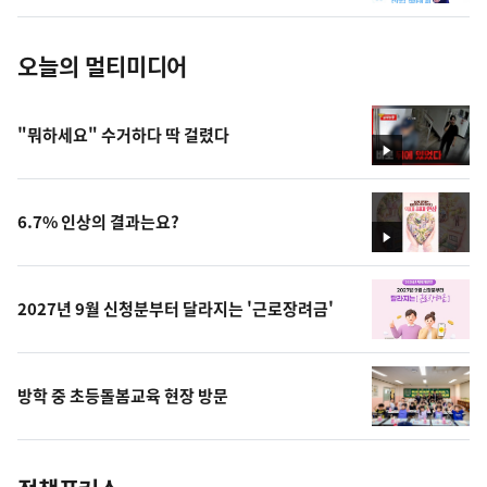
진
오늘의 멀티미디어
"뭐하세요" 수거하다 딱 걸렸다
영
상
6.7% 인상의 결과는요?
영
상
2027년 9월 신청분부터 달라지는 '근로장려금'
방학 중 초등돌봄교육 현장 방문