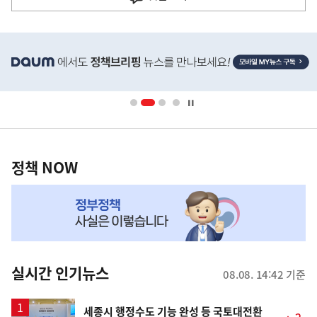
히
단
배
너
영
정
역
책
정책 NOW
NOW,
MY
맞
춤
뉴
실시간 인기뉴스
08.08. 14:42 기준
스
세종시 행정수도 기능 완성 등 국토대전환
2