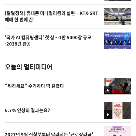
,
오
[달달정책] 휴대폰 미니멀리즘의 실현…KTX·SRT
예매 한 번에 끝!
늘
의
'국가 AI 컴퓨팅센터' 첫 삽…1만 5000장 규모
사
·2028년 완공
진
오늘의 멀티미디어
"뭐하세요" 수거하다 딱 걸렸다
영
상
6.7% 인상의 결과는요?
영
상
2027년 9월 신청분부터 달라지는 '근로장려금'