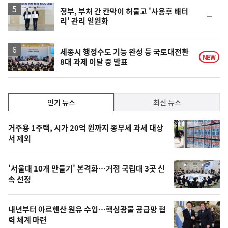
정부, 부처 간 칸막이 허물고 '사용후 배터
순
리' 관리 일원화
위
동
일
세종시 행정수도 기능 완성 등 국토대전환
NEW
8대 과제 이달 중 발표
인
인기 뉴스
최신 뉴스
기,
인
기
최
거주용 1주택, 시가 20억 원까지 종부세 과세 대상
뉴
서 제외
신,
스
오
'서울대 10개 만들기' 본격화…거점 국립대 3곳 신
늘
속 선정
의
영
내년부터 아르헨산 원유 수입…핵심광물 공급망 협
상
력 체계 마련