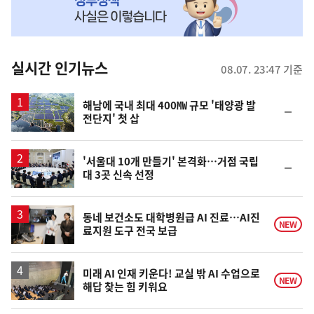
MY
맞
춤
뉴
실시간 인기뉴스
08.07. 23:47 기준
스
해남에 국내 최대 400㎿ 규모 '태양광 발
순
전단지' 첫 삽
위
동
일
'서울대 10개 만들기' 본격화…거점 국립
순
대 3곳 신속 선정
위
동
일
동네 보건소도 대학병원급 AI 진료…AI진
NEW
료지원 도구 전국 보급
미래 AI 인재 키운다! 교실 밖 AI 수업으로
NEW
해답 찾는 힘 키워요