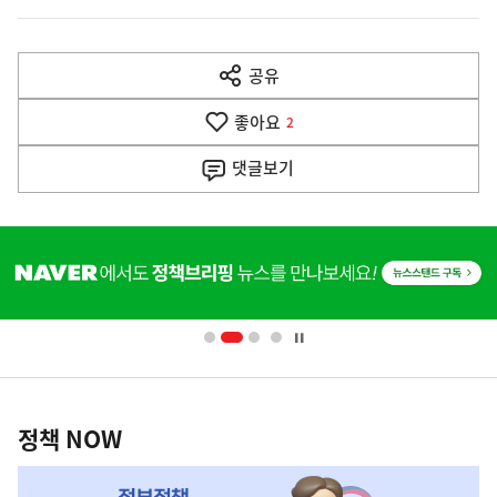
이
전
공유
열
다
기
좋아요
2
음
댓글
보기
기
사
히
단
배
너
영
정
역
책
정책 NOW
NOW,