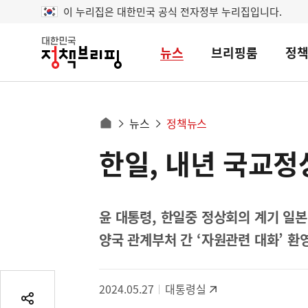
이 누리집은 대한민국 공식 전자정부 누리집입니다.
뉴스
브리핑룸
정
대
한
민
국
정
사
뉴스
정책뉴스
책
홈
브
이
으
한일, 내년 국교
콘
리
트
로
핑
텐
이
츠
동
영
윤 대통령, 한일중 정상회의 계기 일
경
역
양국 관계부처 간 ‘자원관련 대화’ 
로
2024.05.27
대통령실
공