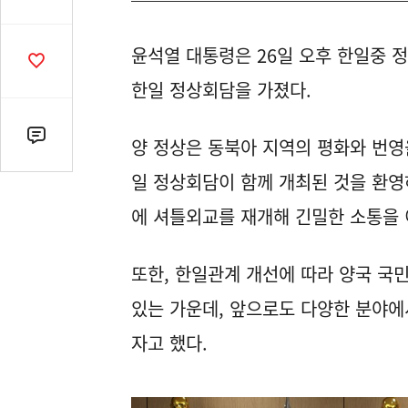
유
열
윤석열 대통령은 26일 오후 한일중 
기
공
감
한일 정상회담을 가졌다.
수
댓
양 정상은 동북아 지역의 평화와 번영
글
일 정상회담이 함께 개최된 것을 환영하
수
(클
에 셔틀외교를 재개해 긴밀한 소통을 
릭
시
또한, 한일관계 개선에 따라 양국 국
댓
글
있는 가운데, 앞으로도 다양한 분야에
로
자고 했다.
이
동)