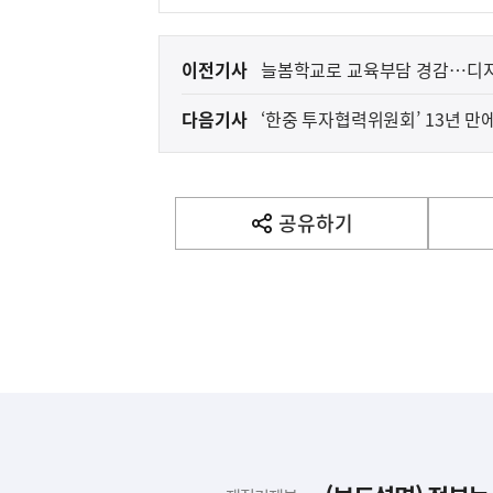
이
이전기사
늘봄학교로 교육부담 경감…디지
전
다음기사
‘한중 투자협력위원회’ 13년 만
다
음
기
사
공유하기
열
기
영
역
하
단
배