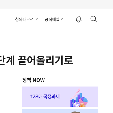
알
청와대 소식
공직메일
림
상
ON
세
검
색
한단계 끌어올리기로
정책 NOW