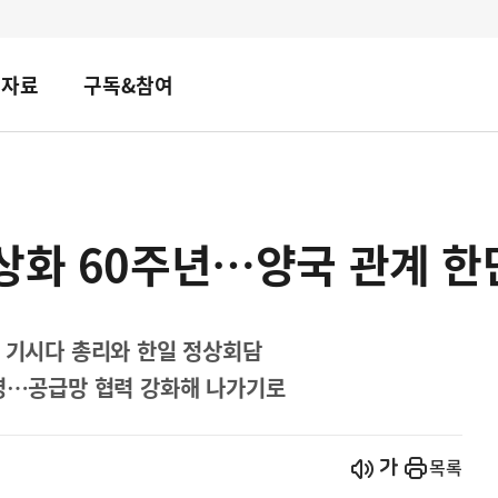
책자료
구독&참여
정상화 60주년…양국 관계 
본 기시다 총리와 한일 정상회담
환영…공급망 협력 강화해 나가기로
시작
열기
목록