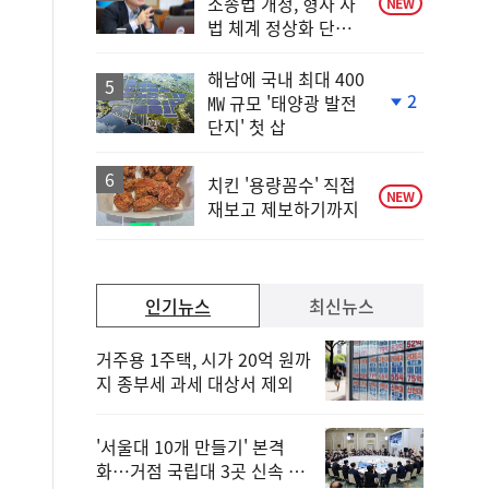
소송법 개정, 형사 사
NEW
법 체계 정상화 단초
마련"
해남에 국내 최대 400
2
㎿ 규모 '태양광 발전
단
단지' 첫 삽
계
하
락
치킨 '용량꼼수' 직접
NEW
재보고 제보하기까지
인기뉴스
최신뉴스
거주용 1주택, 시가 20억 원까
지 종부세 과세 대상서 제외
'서울대 10개 만들기' 본격
화…거점 국립대 3곳 신속 선