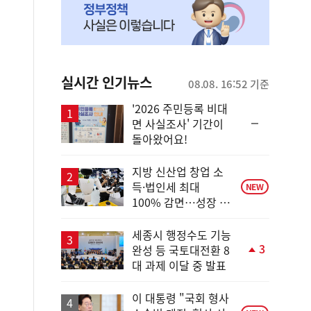
실시간 인기뉴스
08.08. 16:52 기준
'2026 주민등록 비대
순
면 사실조사' 기간이
위
돌아왔어요!
동
일
지방 신산업 창업 소
득·법인세 최대
NEW
100% 감면…성장 지
원 강화
세종시 행정수도 기능
3
완성 등 국토대전환 8
단
대 과제 이달 중 발표
계
상
승
이 대통령 "국회 형사