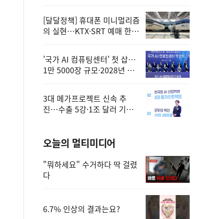
정
[달달정책] 휴대폰 미니멀리즘
의 실현…KTX·SRT 예매 한
번에 끝!
'국가 AI 컴퓨팅센터' 첫 삽…
1만 5000장 규모·2028년 완
공
3대 메가프로젝트 신속 추
진…수출 5강·1조 달러 기반
구축
오늘의 멀티미디어
"뭐하세요" 수거하다 딱 걸렸
다
6.7% 인상의 결과는요?