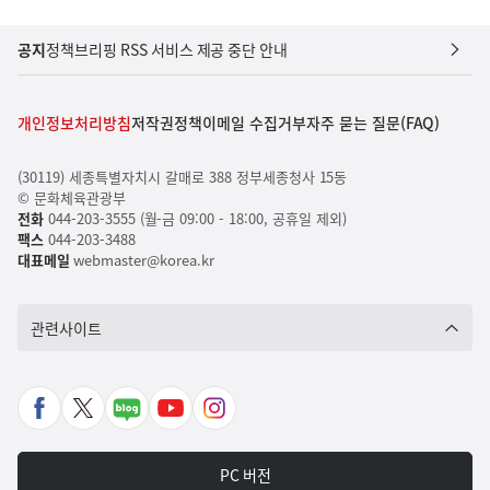
공지
정책브리핑 RSS 서비스 제공 중단 안내
개인정보처리방침
저작권정책
이메일 수집거부
자주 묻는 질문(FAQ)
(30119) 세종특별자치시 갈매로 388 정부세종청사 15동
© 문화체육관광부
전화
044-203-3555 (월-금 09:00 - 18:00, 공휴일 제외)
팩스
044-203-3488
대표메일
webmaster@korea.kr
관련사이트
페
X
네
유
인
이
바
이
튜
스
스
로
버
브
타
PC 버전