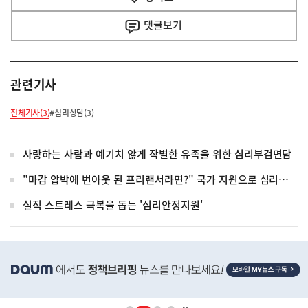
사
댓글
보기
관련기사
전체기사(3)
#심리상담(3)
사랑하는 사람과 예기치 않게 작별한 유족을 위한 심리부검면담
"마감 압박에 번아웃 된 프리랜서라면?" 국가 지원으로 심리상담 시작하세요
실직 스트레스 극복을 돕는 '심리안정지원'
히
단
배