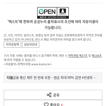
'텍스트'에 한하여 공공누리 출처표시의 조건에 따라 자유이용이
가능합니다.
단, 사진, 이미지, 일러스트, 동영상 등의 일부 자료는 문화체육관광부가 저작권 전부를
보유하고 있지 아니하므로, 반드시 해당 저작권자의 허락을 받으셔야 합니다.
저작권정책
담당자안내
기사 이용 시에는 출처를 반드시 표기해야 하며, 위반 시
저작권법 제37조
및
제138조
에 따라 처벌될 수 있습니다.
<자료출처=정책브리핑
www.korea.kr
>
이
기
다음
금융·통신 채무 한 번에 조정…원금 최대 90% 감면 #민생토론 후속조치
사
전
다
공유
열
음
기
좋아요
기
6