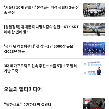
오
'서울대 10개 만들기' 본격화…거점 국립대 3곳 신
늘
속 선정
의
영
[달달정책] 휴대폰 미니멀리즘의 실현…KTX·SRT
상
예매 한 번에 끝!
,
오
'국가 AI 컴퓨팅센터' 첫 삽…1만 5000장 규모
·2028년 완공
늘
의
3대 메가프로젝트 신속 추진…수출 5강·1조 달러
사
기반 구축
진
오늘의 멀티미디어
"뭐하세요" 수거하다 딱 걸렸다