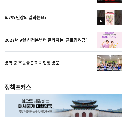
영
상
6.7% 인상의 결과는요?
영
상
2027년 9월 신청분부터 달라지는 '근로장려금'
방학 중 초등돌봄교육 현장 방문
정책포커스