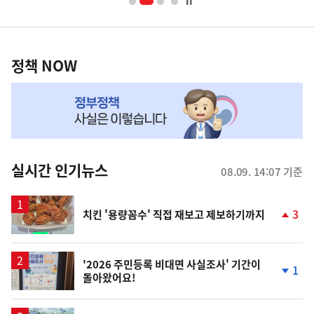
너
영
정
역
책
정책 NOW
NOW,
MY
맞
춤
뉴
실시간 인기뉴스
08.09. 14:07 기준
스
3
치킨 '용량꼼수' 직접 재보고 제보하기까지
단
계
상
승
'2026 주민등록 비대면 사실조사' 기간이
1
돌아왔어요!
단
계
하