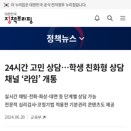
이 누리집은 대한민국 공식 전자정부 누리집입니다.
홈
알림설정 바로가기
검색 바로가기
메뉴 열기
정책뉴스
콘
텐
24시간 고민 상담…학생 친화형 상담
츠
채널 ‘라임’ 개통
영
역
실시간 채팅-전화·화상-대면 등 단계별 상담 가능
전문적 심리검사·코칭기법 적용한 기분관리 콘텐츠도 제공
2024.06.20
교육부