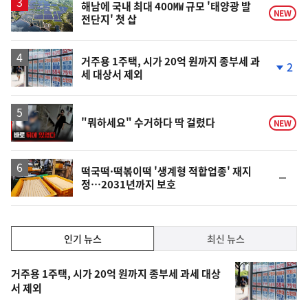
락
해남에 국내 최대 400㎿ 규모 '태양광 발
NEW
전단지' 첫 삽
거주용 1주택, 시가 20억 원까지 종부세 과
2
세 대상서 제외
단
계
하
락
영
"뭐하세요" 수거하다 딱 걸렸다
NEW
상
떡국떡·떡볶이떡 '생계형 적합업종' 재지
순
정…2031년까지 보호
위
동
일
인
인기 뉴스
최신 뉴스
기,
인
기
최
거주용 1주택, 시가 20억 원까지 종부세 과세 대상
뉴
서 제외
신,
스