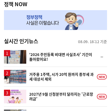
책
정책 NOW
NOW,
MY
맞
춤
뉴
실시간 인기뉴스
08.09. 18:12 기준
스
'2026 주민등록 비대면 사실조사' 기간이
순
돌아왔어요!
위
동
일
거주용 1주택, 시가 20억 원까지 종부세 과
NEW
세 대상서 제외
2027년 9월 신청분부터 달라지는 '근로장
NEW
려금'