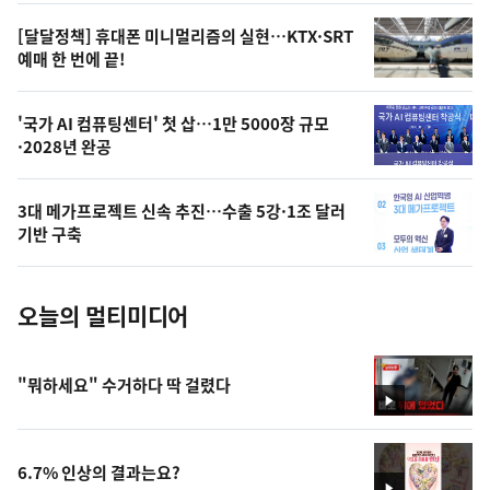
영
[달달정책] 휴대폰 미니멀리즘의 실현…KTX·SRT
상
예매 한 번에 끝!
,
오
'국가 AI 컴퓨팅센터' 첫 삽…1만 5000장 규모
·2028년 완공
늘
의
3대 메가프로젝트 신속 추진…수출 5강·1조 달러
사
기반 구축
진
오늘의 멀티미디어
"뭐하세요" 수거하다 딱 걸렸다
영
상
6.7% 인상의 결과는요?