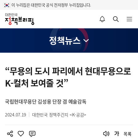
이 누리집은 대한민국 공식 전자정부 누리집입니다.
홈
알림설정 바로가기
검색 바로가기
메뉴 열기
정책뉴스
콘
텐
“무용의 도시 파리에서 현대무용으로
츠
K-컬처 보여줄 것”
영
역
국립현대무용단 김성용 단장 겸 예술감독
2024.07.19
대한민국 정책주간지 <K-공감>
목록