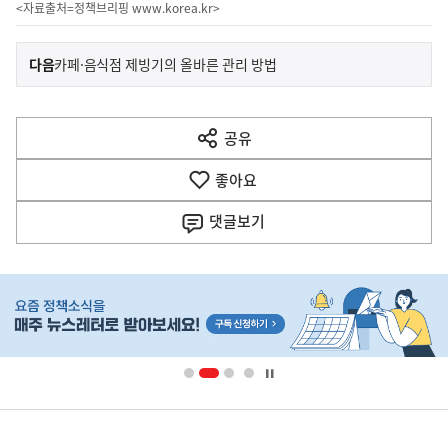
<자료출처=정책브리핑
www.korea.kr
>
이
기
다음
카페·음식점 제빙기의 올바른 관리 방법
사
전
다
공유
열
음
기
좋아요
기
사
댓글
보기
히
단
배
너
영
정
역