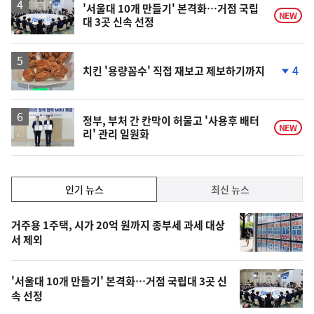
'서울대 10개 만들기' 본격화…거점 국립
NEW
대 3곳 신속 선정
4
치킨 '용량꼼수' 직접 재보고 제보하기까지
단
계
하
락
정부, 부처 간 칸막이 허물고 '사용후 배터
NEW
리' 관리 일원화
인
인기 뉴스
최신 뉴스
기,
인
기
최
거주용 1주택, 시가 20억 원까지 종부세 과세 대상
뉴
서 제외
신,
스
오
'서울대 10개 만들기' 본격화…거점 국립대 3곳 신
늘
속 선정
의