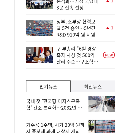
1
본격화…거점 국립대
단
3곳 신속 선정
계
상
승
정부, 소부장 협력모
1
델 5건 승인…5년간
단
R&D 910억 원 지원
계
상
승
구 부총리 "6월 경상
흑자 사상 첫 500억
NEW
달러 수준…구조혁신
총력"
인기뉴스
최신뉴스
국내 첫 '한국형 이지스구축
함' 건조 본격화…2032년 해
군 인도
거주용 1주택, 시가 20억 원까
지 종부세 과세 대상서 제외