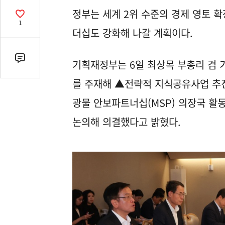
열
정부는 세계 2위 수준의 경제 영토 
기
공
1
감
더십도 강화해 나갈 계획이다.
수
댓
기획재정부는 6일 최상목 부총리 겸
글
를 주재해 ▲전략적 지식공유사업 추
수
(클
광물 안보파트너십(MSP) 의장국 활
릭
논의해 의결했다고 밝혔다.
시
댓
글
로
이
동)