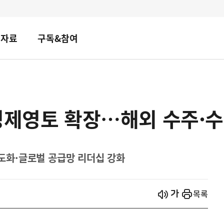
책자료
구독&참여
경제영토 확장…해외 수주·수
화·글로벌 공급망 리더십 강화
시작
열기
목록