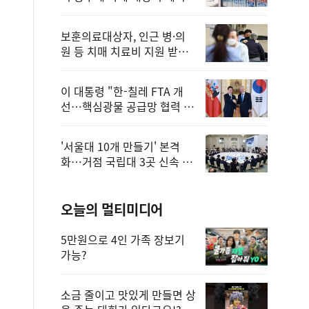
보훈의료대상자, 인근 병·의
원 등 치매 치료비 지원 받을
수 있어
이 대통령 "한-칠레 FTA 개
선…핵심광물 공급망 협력 더
욱 강화"
'서울대 10개 만들기' 본격
화…거점 국립대 3곳 신속 선
정
오늘의 멀티미디어
5만원으로 4인 가족 장보기
가능?
소금 줄이고 맛있게 만들면 상