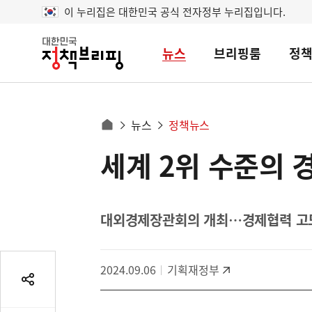
이 누리집은 대한민국 공식 전자정부 누리집입니다.
뉴스
브리핑룸
정
대
한
민
국
정
사
뉴스
정책뉴스
책
홈
브
이
으
세계 2위 수준의 
콘
리
트
로
핑
텐
이
츠
동
영
대외경제장관회의 개최…경제협력 고도
경
역
로
2024.09.06
기획재정부
공
유