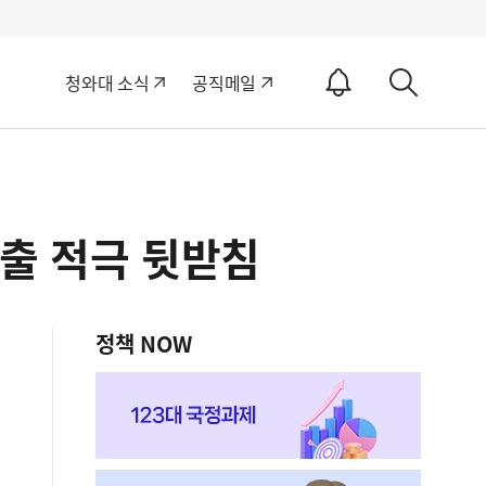
알
청와대 소식
공직메일
림
상
ON
세
검
색
출 적극 뒷받침
정책 NOW