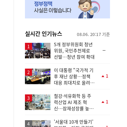
실시간 인기뉴스
08.06. 20:17 기준
5개 정부위원회 청년
순
위원, 국민추천제로
위
선발…청년 참여 확대
동
일
이 대통령 "국가적 기
1
후 재난 상황…정책
단
대응 최대치로 올려
계
야"
상
승
철강·석유화학 등 주
1
력산업 AI 제조 혁
단
신…잠재성장률 높인
계
다
상
승
'서울대 10개 만들기'