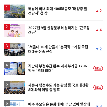
스
해남에 국내 최대 400㎿ 규모 '태양광 발
2
전단지' 첫 삽
단
계
상
승
2027년 9월 신청분부터 달라지는 '근로장
4
려금'
단
계
상
승
'서울대 10개 만들기' 본격화…거점 국립
2
대 3곳 신속 선정
단
계
하
락
지난해 부정수급 환수·제재부가금 1796
NEW
억 원 '역대 최대'
세종시 행정수도 기능 완성 등 국토대전환
NEW
8대 과제 이달 중 발표
매주 수요일은 문화데이! 부담 없이 일상에
3