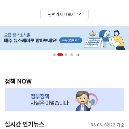
관련기사 더보기
히
단
배
너
영
정
역
책
정책 NOW
NOW,
MY
맞
춤
뉴
실시간 인기뉴스
08.08. 02:22 기준