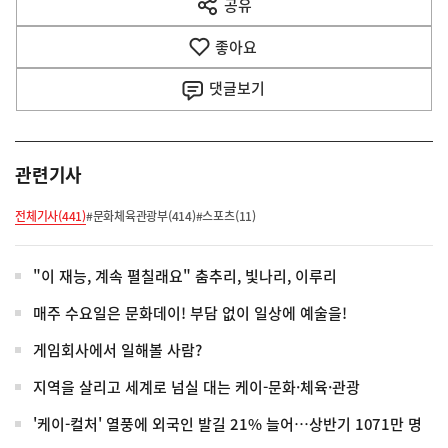
공유
열
음
기
좋아요
기
사
댓글
보기
관련기사
전체기사(441)
#문화체육관광부(414)
#스포츠(11)
"이 재능, 계속 펼칠래요" 춤추리, 빛나리, 이루리
매주 수요일은 문화데이! 부담 없이 일상에 예술을!
게임회사에서 일해볼 사람?
지역을 살리고 세계로 넘실 대는 케이-문화·체육·관광
'케이-컬처' 열풍에 외국인 발길 21% 늘어…상반기 1071만 명