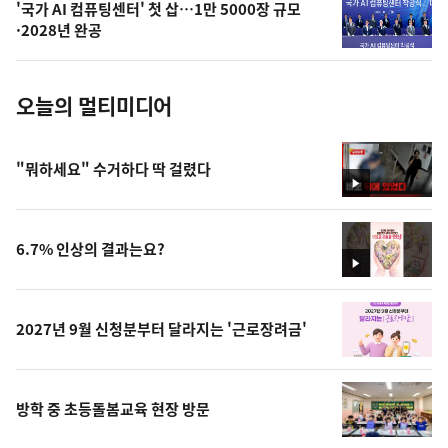
'국가 AI 컴퓨팅센터' 첫 삽…1만 5000장 규모
사
·2028년 완공
진
오늘의 멀티미디어
"뭐하세요" 수거하다 딱 걸렸다
영
상
6.7% 인상의 결과는요?
영
상
2027년 9월 신청분부터 달라지는 '근로장려금'
방학 중 초등돌봄교육 현장 방문