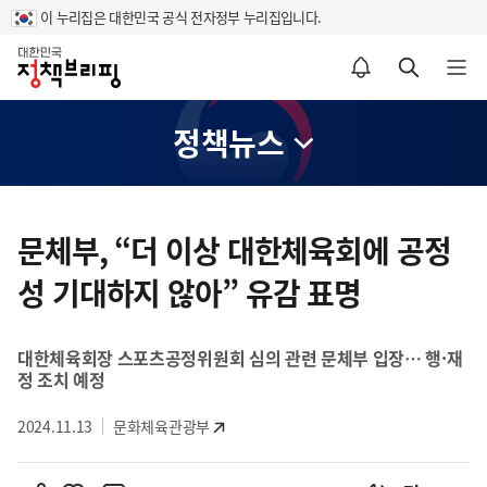
이 누리집은 대한민국 공식 전자정부 누리집입니다.
홈
알림설정 바로가기
검색 바로가기
메뉴 열기
정책뉴스
콘
텐
문체부, “더 이상 대한체육회에 공정
츠
성 기대하지 않아” 유감 표명
영
역
대한체육회장 스포츠공정위원회 심의 관련 문체부 입장… 행·재
정 조치 예정
2024.11.13
문화체육관광부