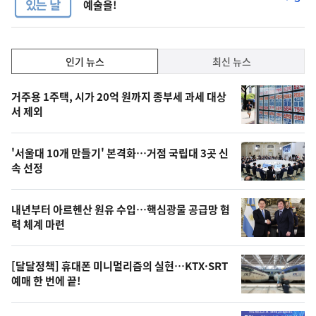
예술을!
단
계
하
락
인
인기 뉴스
최신 뉴스
기,
인
기
최
거주용 1주택, 시가 20억 원까지 종부세 과세 대상
뉴
서 제외
신,
스
오
'서울대 10개 만들기' 본격화…거점 국립대 3곳 신
늘
속 선정
의
영
내년부터 아르헨산 원유 수입…핵심광물 공급망 협
상
력 체계 마련
,
오
[달달정책] 휴대폰 미니멀리즘의 실현…KTX·SRT
예매 한 번에 끝!
늘
의