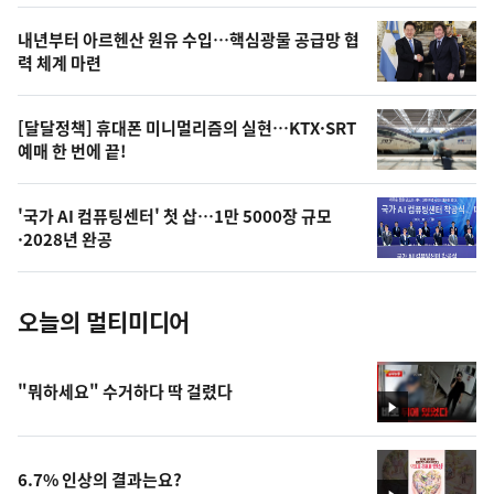
의
영
내년부터 아르헨산 원유 수입…핵심광물 공급망 협
상
력 체계 마련
,
오
[달달정책] 휴대폰 미니멀리즘의 실현…KTX·SRT
예매 한 번에 끝!
늘
의
'국가 AI 컴퓨팅센터' 첫 삽…1만 5000장 규모
사
·2028년 완공
진
오늘의 멀티미디어
"뭐하세요" 수거하다 딱 걸렸다
영
상
6.7% 인상의 결과는요?