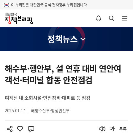
이 누리집은 대한민국 공식 전자정부 누리집입니다.
홈
알림설정 바로가기
검색 바로가기
메뉴 열기
정책뉴스
콘
텐
해수부·행안부, 설 연휴 대비 연안여
츠
객선·터미널 합동 안전점검
영
역
여객선 내 소화시설·안전장비·대피로 등 점검
2025.01.17
해양수산부·행정안전부
목록