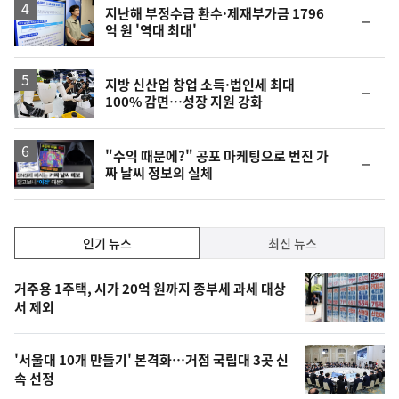
지난해 부정수급 환수·제재부가금 1796
순
억 원 '역대 최대'
위
동
일
지방 신산업 창업 소득·법인세 최대
순
100% 감면…성장 지원 강화
위
동
일
영
"수익 때문에?" 공포 마케팅으로 번진 가
순
짜 날씨 정보의 실체
상
위
동
일
인
인기 뉴스
최신 뉴스
기,
인
기
최
거주용 1주택, 시가 20억 원까지 종부세 과세 대상
뉴
서 제외
신,
스
오
'서울대 10개 만들기' 본격화…거점 국립대 3곳 신
늘
속 선정