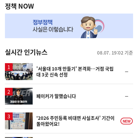
책
정책 NOW
NOW,
MY
맞
춤
뉴
실시간 인기뉴스
08.07. 19:02 기준
스
'서울대 10개 만들기' 본격화…거점 국립
순
대 3곳 신속 선정
위
동
일
영
순
페이커가 말했습니다
상
위
동
일
'2026 주민등록 비대면 사실조사' 기간이
NEW
돌아왔어요!