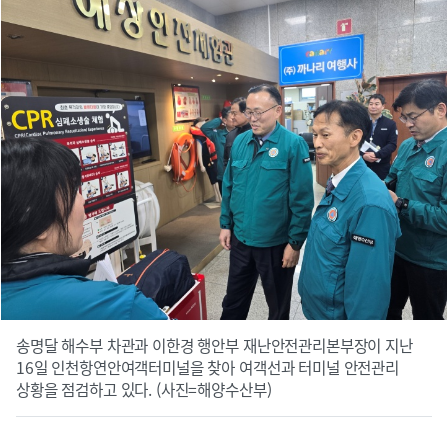
송명달 해수부 차관과 이한경 행안부 재난안전관리본부장이 지난
16일 인천항연안여객터미널을 찾아 여객선과 터미널 안전관리
상황을 점검하고 있다. (사진=해양수산부)