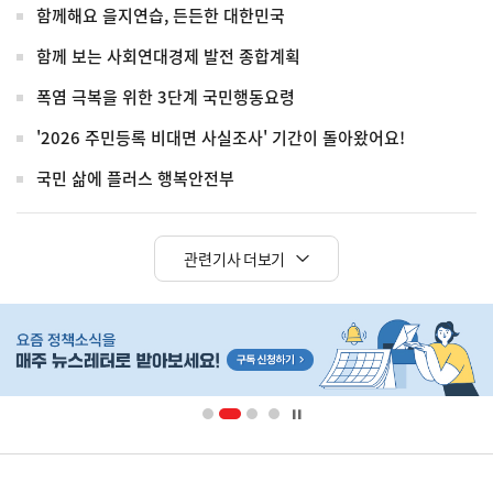
함께해요 을지연습, 든든한 대한민국
함께 보는 사회연대경제 발전 종합계획
폭염 극복을 위한 3단계 국민행동요령
'2026 주민등록 비대면 사실조사' 기간이 돌아왔어요!
국민 삶에 플러스 행복안전부
관련기사 더보기
히
단
배
너
영
정
역