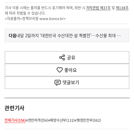
기사 이용 시에는 출처를 반드시 표기해야 하며, 위반 시
저작권법 제37조
및
제138조
에 따라 처벌될 수 있습니다.
<자료출처=정책브리핑
www.korea.kr
>
이
기
다음
내달 2일까지 '대한민국 수산대전-설 특별전'…수산물 최대 50% 할인
사
전
다
공유
열
음
기
좋아요
기
사
댓글
보기
관련기사
전체기사(554)
#연안여객선(4)
#해양수산부(131)
#행정안전부(362)