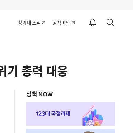
알
청와대 소식
공직메일
림
상
ON
세
검
색
위기 총력 대응
정책 NOW