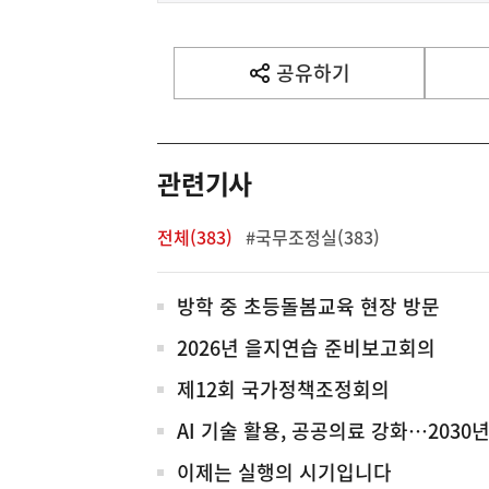
음
기
사
공유하기
열
기
영
역
관련기사
전체(383)
#국무조정실(383)
전
방학 중 초등돌봄교육 현장 방문
체
2026년 을지연습 준비보고회의
제12회 국가정책조정회의
AI 기술 활용, 공공의료 강화…203
이제는 실행의 시기입니다