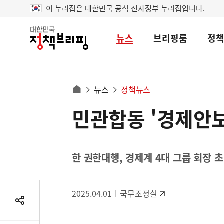
이 누리집은 대한민국 공식 전자정부 누리집입니다.
뉴스
브리핑룸
정
대
한
민
국
정
사
뉴스
정책뉴스
책
홈
브
이
으
민관합동 '경제안보
콘
리
트
로
핑
텐
이
츠
동
영
한 권한대행, 경제계 4대 그룹 회장
경
역
로
2025.04.01
국무조정실
공
유