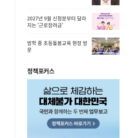
2027년 9월 신청분부터 달라
지는 '근로장려금'
방학 중 초등돌봄교육 현장 방
문
정책포커스