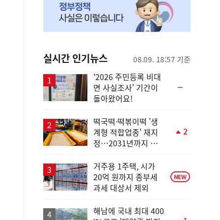
실시간 인기뉴스
08.09. 18:57 기준
'2026 주민등록 비대
순
면 사실조사' 기간이
위
돌아왔어요!
동
일
떡국떡·떡볶이떡 '생
2
계형 적합업종' 재지
단
정…2031년까지 보
계
호
상
승
거주용 1주택, 시가
20억 원까지 종부세
NEW
과세 대상서 제외
해남에 국내 최대 400