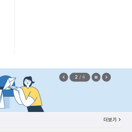
증, 유통차단, 국제공조까지 K-브랜드
정지
이
다
2
/
4
전
음
보
보
기
기
공지사항
더보기