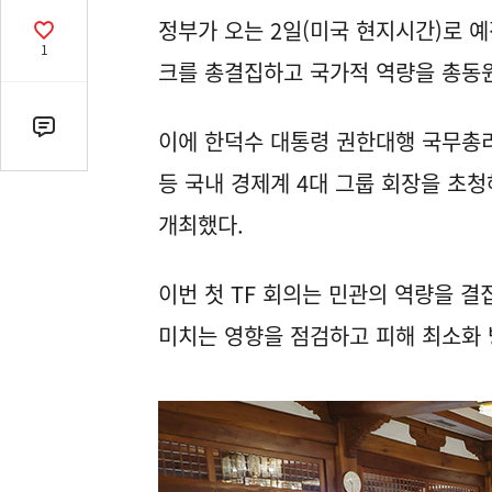
열
정부가 오는 2일(미국 현지시간)로 
기
공
1
감
크를 총결집하고 국가적 역량을 총동
수
댓
이에 한덕수 대통령 권한대행 국무총리
글
등 국내 경제계 4대 그룹 회장을 초청
수
(클
개최했다.
릭
시
이번 첫 TF 회의는 민관의 역량을 결
댓
글
미치는 영향을 점검하고 피해 최소화 
로
이
동)