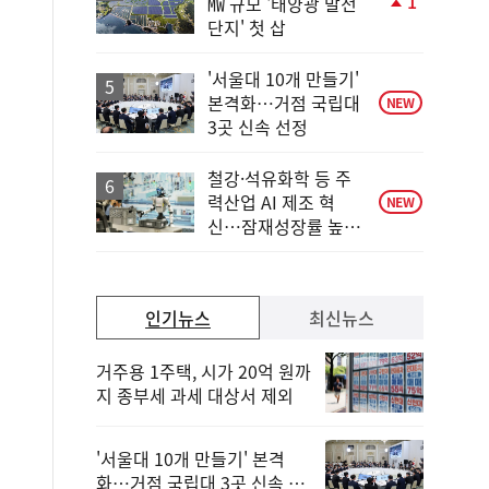
1
㎿ 규모 '태양광 발전
단
단지' 첫 삽
계
상
승
'서울대 10개 만들기'
본격화…거점 국립대
NEW
3곳 신속 선정
철강·석유화학 등 주
력산업 AI 제조 혁
NEW
신…잠재성장률 높인
다
인기뉴스
최신뉴스
거주용 1주택, 시가 20억 원까
지 종부세 과세 대상서 제외
'서울대 10개 만들기' 본격
화…거점 국립대 3곳 신속 선