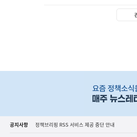
(설명자료) 지식재산처는 
지식재산처
하
단
배
너
영
역
공지사항
정책브리핑 RSS 서비스 제공 중단 안내