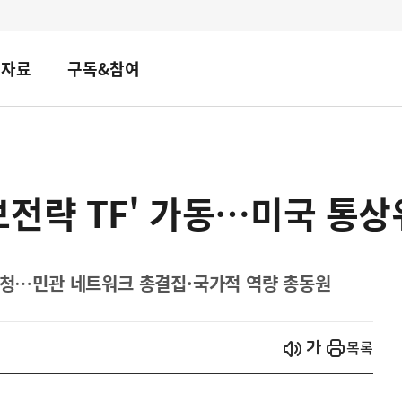
책자료
구독&참여
전략 TF' 가동…미국 통상
 초청…민관 네트워크 총결집·국가적 역량 총동원
시작
열기
목록