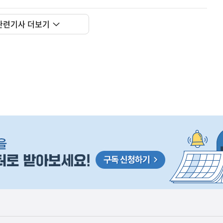
관련기사 더보기
사
해외 K-뷰티 위조상품 확산에 대응하여 K브랜드 정부인
실
은
보호를 강화하고 있습니다.
2026.08.09
이
렇
습
니
다