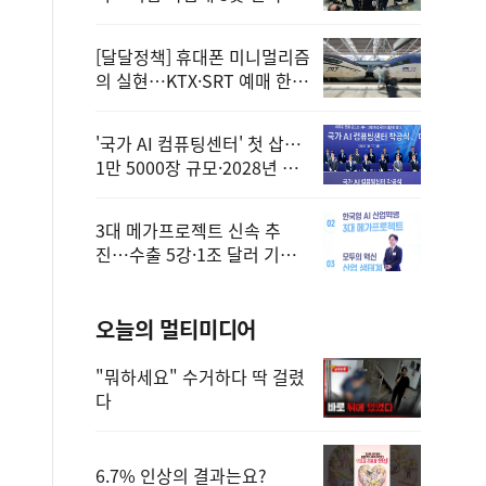
정
[달달정책] 휴대폰 미니멀리즘
의 실현…KTX·SRT 예매 한
번에 끝!
'국가 AI 컴퓨팅센터' 첫 삽…
1만 5000장 규모·2028년 완
공
3대 메가프로젝트 신속 추
진…수출 5강·1조 달러 기반
구축
오늘의 멀티미디어
"뭐하세요" 수거하다 딱 걸렸
다
6.7% 인상의 결과는요?