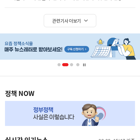
관련기사 더보기
히
단
배
너
영
정
역
책
정책 NOW
NOW,
MY
맞
춤
뉴
실시간 인기뉴스