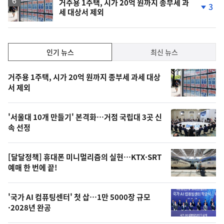
거주용 1주택, 시가 20억 원까지 종부세 과
3
세 대상서 제외
단
계
하
락
인
인기 뉴스
최신 뉴스
기,
인
기
최
거주용 1주택, 시가 20억 원까지 종부세 과세 대상
뉴
서 제외
신,
스
오
'서울대 10개 만들기' 본격화…거점 국립대 3곳 신
늘
속 선정
의
영
[달달정책] 휴대폰 미니멀리즘의 실현…KTX·SRT
상
예매 한 번에 끝!
,
오
'국가 AI 컴퓨팅센터' 첫 삽…1만 5000장 규모
·2028년 완공
늘