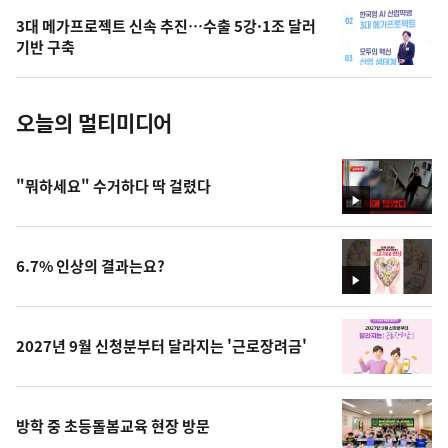
의
3대 메가프로젝트 신속 추진…수출 5강·1조 달러
사
기반 구축
진
오늘의 멀티미디어
"뭐하세요" 수거하다 딱 걸렸다
영
상
6.7% 인상의 결과는요?
영
상
2027년 9월 신청분부터 달라지는 '근로장려금'
방학 중 초등돌봄교육 현장 방문