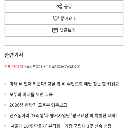
전
공유
열
다
기
좋아요
1
음
댓글
보기
기
사
관련기사
전체기사(237)
#교육부(201)
#무상교육(2)
#무상보육(2)
미래 AI 인재 키운다! 교실 밖 AI 수업으로 해답 찾는 힘 키워요
모두의 미래를 위한 교육
2026년 하반기 교육부 업무보고
댄스동아리 '요리왕'과 앵커사업단 '윙크요정'의 특별한 재회!
'서울대 10개 만들기' 본격화…거점 국립대 3곳 신속 선정