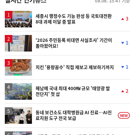
08.08. 15:47 기준
스
세종시 행정수도 기능 완성 등 국토대전환
3
8대 과제 이달 중 발표
단
계
상
승
'2026 주민등록 비대면 사실조사' 기간이
1
돌아왔어요!
단
계
하
락
1
치킨 '용량꼼수' 직접 재보고 제보하기까지
단
계
하
락
해남에 국내 최대 400㎿ 규모 '태양광 발
2
전단지' 첫 삽
단
계
상
승
동네 보건소도 대학병원급 AI 진료…AI진
NEW
료지원 도구 전국 보급