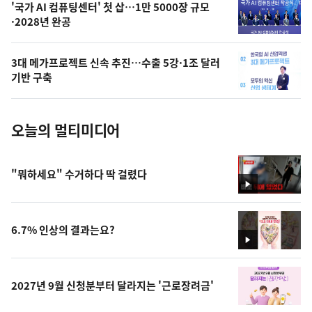
오
'국가 AI 컴퓨팅센터' 첫 삽…1만 5000장 규모
·2028년 완공
늘
의
3대 메가프로젝트 신속 추진…수출 5강·1조 달러
사
기반 구축
진
오늘의 멀티미디어
"뭐하세요" 수거하다 딱 걸렸다
영
상
6.7% 인상의 결과는요?
영
상
2027년 9월 신청분부터 달라지는 '근로장려금'