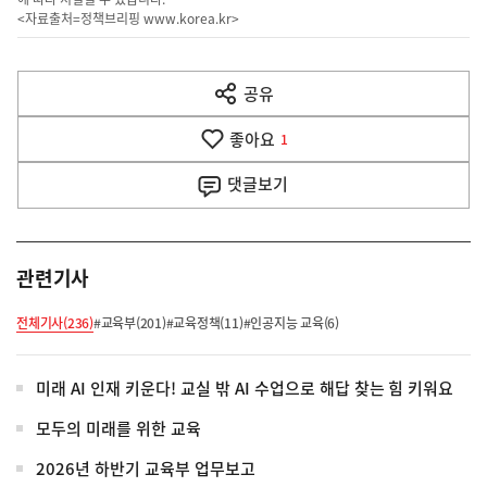
<자료출처=정책브리핑
www.korea.kr
>
이
전
공유
열
다
기
좋아요
1
음
댓글
보기
기
사
관련기사
전체기사(236)
#교육부(201)
#교육정책(11)
#인공지능 교육(6)
미래 AI 인재 키운다! 교실 밖 AI 수업으로 해답 찾는 힘 키워요
모두의 미래를 위한 교육
2026년 하반기 교육부 업무보고