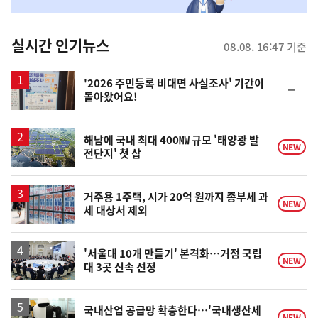
맞
춤
뉴
실시간 인기뉴스
08.08. 16:47 기준
스
'2026 주민등록 비대면 사실조사' 기간이
순
돌아왔어요!
위
동
일
해남에 국내 최대 400㎿ 규모 '태양광 발
NEW
전단지' 첫 삽
거주용 1주택, 시가 20억 원까지 종부세 과
NEW
세 대상서 제외
'서울대 10개 만들기' 본격화…거점 국립
NEW
대 3곳 신속 선정
국내산업 공급망 확충한다…'국내생산세
NEW