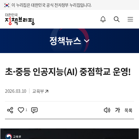
이 누리집은 대한민국 공식 전자정부 누리집입니다.
홈
알림설정 바로가기
검색 바로가기
메뉴 열기
정책뉴스
콘
텐
초·중등 인공지능(AI) 중점학교 운영!
츠
영
2026.03.10
교육부
역
1
목록