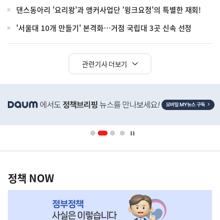
댄스동아리 '요리왕'과 앵커사업단 '윙크요정'의 특별한 재회!
'서울대 10개 만들기' 본격화…거점 국립대 3곳 신속 선정
관련기사 더보기
히
단
배
너
영
정
역
책
정책 NOW
NOW,
MY