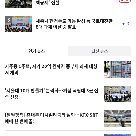
액공제' 신설
세종시 행정수도 기능 완성 등 국토대전환
3
8대 과제 이달 중 발표
단
계
하
락
인
인기 뉴스
최신 뉴스
기,
인
기
최
거주용 1주택, 시가 20억 원까지 종부세 과세 대상
뉴
서 제외
신,
스
오
'서울대 10개 만들기' 본격화…거점 국립대 3곳 신
늘
속 선정
의
영
[달달정책] 휴대폰 미니멀리즘의 실현…KTX·SRT
상
예매 한 번에 끝!
,