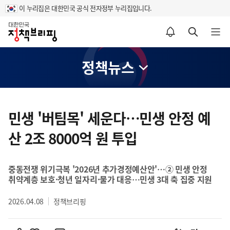
이 누리집은 대한민국 공식 전자정부 누리집입니다.
홈
알림설정 바로가기
검색 바로가기
메뉴 열기
정책뉴스
콘
텐
민생 '버팀목' 세운다…민생 안정 예
츠
산 2조 8000억 원 투입
영
역
중동전쟁 위기극복 '2026년 추가경정예산안'…② 민생 안정
취약계층 보호·청년 일자리·물가 대응…민생 3대 축 집중 지원
2026.04.08
정책브리핑