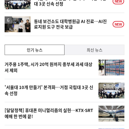
NEW
대 3곳 신속 선정
동네 보건소도 대학병원급 AI 진료…AI진
NEW
료지원 도구 전국 보급
인
인기 뉴스
최신 뉴스
기,
인
기
최
거주용 1주택, 시가 20억 원까지 종부세 과세 대상
뉴
서 제외
신,
스
오
'서울대 10개 만들기' 본격화…거점 국립대 3곳 신
늘
속 선정
의
영
[달달정책] 휴대폰 미니멀리즘의 실현…KTX·SRT
상
예매 한 번에 끝!
,