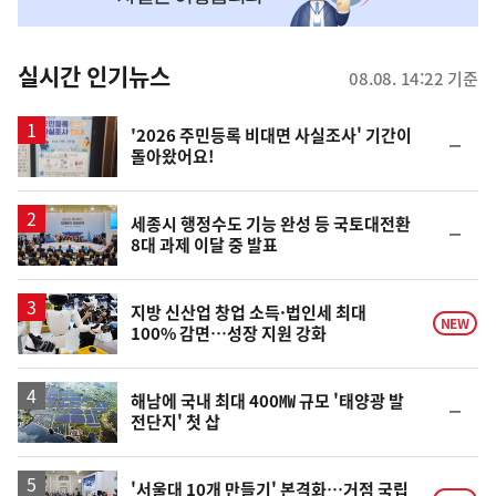
맞
춤
뉴
실시간 인기뉴스
08.08. 14:22 기준
스
'2026 주민등록 비대면 사실조사' 기간이
순
돌아왔어요!
위
동
일
세종시 행정수도 기능 완성 등 국토대전환
순
8대 과제 이달 중 발표
위
동
일
지방 신산업 창업 소득·법인세 최대
NEW
100% 감면…성장 지원 강화
해남에 국내 최대 400㎿ 규모 '태양광 발
순
전단지' 첫 삽
위
동
일
'서울대 10개 만들기' 본격화…거점 국립