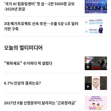
오
'국가 AI 컴퓨팅센터' 첫 삽…1만 5000장 규모
·2028년 완공
늘
의
3대 메가프로젝트 신속 추진…수출 5강·1조 달러
사
기반 구축
진
오늘의 멀티미디어
"뭐하세요" 수거하다 딱 걸렸다
영
상
6.7% 인상의 결과는요?
영
상
2027년 9월 신청분부터 달라지는 '근로장려금'