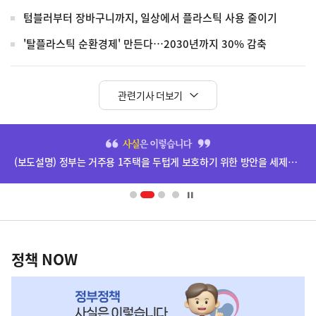
텀블러부터 장바구니까지, 일상에서 플라스틱 사용 줄이기
'탈플라스틱 순환경제' 만든다…2030년까지 30% 감축
관련기사 더보기
히
단
(보도설명) 정부는 거주용 1주택을 두텁게 보호하기 위한 방안을 세제개편안에 담았습니다.
배
너
영
정
역
책
정책 NOW
NOW,
MY