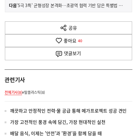
이
기
다음
'5극 3특' 균형성장 본격화…초광역 협력 기반 담은 특별법 국회 통과
사
전
다
공유
열
음
기
좋아요
기
40
사
댓글
보기
관련기사
전체기사(8)
#탈플라스틱(8)
깨끗하고 안정적인 전력·물 공급 통해 메가프로젝트 성공 견인
가장 고전적인 풍경 속에 담긴, 가장 현대적인 실천
배달 음식, 이제는 '안전'과 '환경'을 함께 담을 때