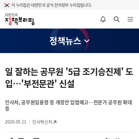
이 누리집은 대한민국 공식 전자정부 누리집입니다.
홈
알림설정 바로가기
검색 바로가기
메뉴 열기
정책뉴스
콘
텐
일 잘하는 공무원 '5급 조기승진제' 도
츠
입…'부전문관' 신설
영
역
인사처, 공무원임용령 등 개정안 입법예고…전문가 공무원 확대
등
2026.05.11
인사혁신처