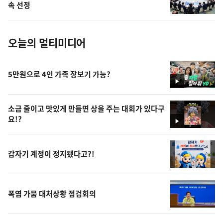
사
속 선정
진
오늘의 멀티미디어
5만원으로 4인 가족 장보기 가능?
영
상
소금 줄이고 맛있게 만들면 상을 주는 대회가 있다구
요!?
영
상
갑자기 계정이 정지됐다고?!
폭염 가뭄 대처상황 점검회의