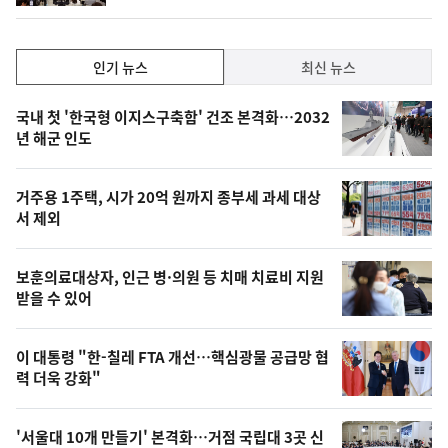
계
하
락
인
인기 뉴스
최신 뉴스
기,
인
기
최
국내 첫 '한국형 이지스구축함' 건조 본격화…2032
뉴
년 해군 인도
신,
스
오
거주용 1주택, 시가 20억 원까지 종부세 과세 대상
늘
서 제외
의
영
보훈의료대상자, 인근 병·의원 등 치매 치료비 지원
상
받을 수 있어
,
오
이 대통령 "한-칠레 FTA 개선…핵심광물 공급망 협
력 더욱 강화"
늘
의
'서울대 10개 만들기' 본격화…거점 국립대 3곳 신