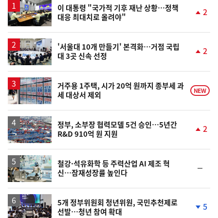
이 대통령 "국가적 기후 재난 상황…정책
2
대응 최대치로 올려야"
단
계
상
승
'서울대 10개 만들기' 본격화…거점 국립
2
대 3곳 신속 선정
단
계
상
승
거주용 1주택, 시가 20억 원까지 종부세 과
NEW
세 대상서 제외
정부, 소부장 협력모델 5건 승인…5년간
2
R&D 910억 원 지원
단
계
상
승
철강·석유화학 등 주력산업 AI 제조 혁
순
신…잠재성장률 높인다
위
동
일
5개 정부위원회 청년위원, 국민추천제로
5
선발…청년 참여 확대
단