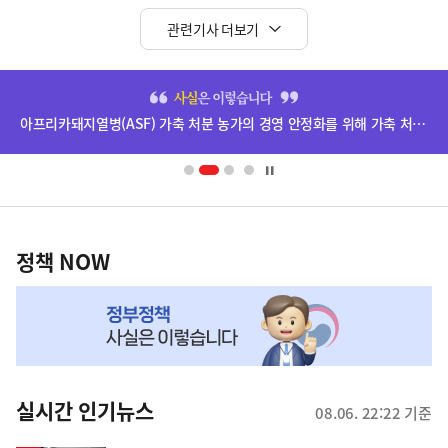
관련기사 더보기
히
단
아프리카돼지열병(ASF) 가축 처분 농가의 경영 안정화를 위해 가축 처분 보상금을 신속하게 지급하겠습니다.
배
너
영
정
역
책
정책 NOW
NOW,
MY
맞
춤
뉴
실시간 인기뉴스
08.06. 22:22 기준
스