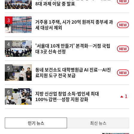
NEW
8대 과제 이달 중 발표
거주용 1주택, 시가 20억 원까지 종부세 과
NEW
세 대상서 제외
'서울대 10개 만들기' 본격화…거점 국립
NEW
대 3곳 신속 선정
동네 보건소도 대학병원급 AI 진료…AI진
NEW
료지원 도구 전국 보급
지방 신산업 창업 소득·법인세 최대
1
100% 감면…성장 지원 강화
단
계
상
승
인
인기 뉴스
최신 뉴스
기,
인