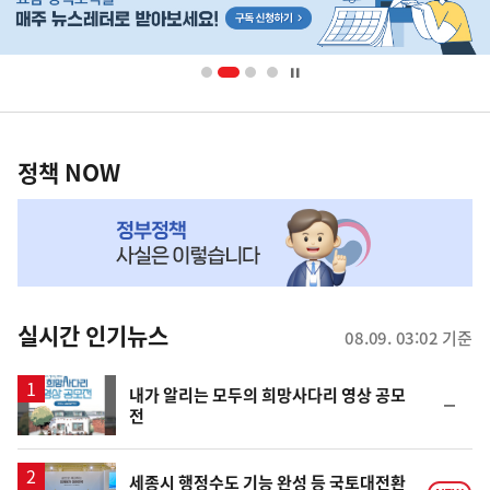
단
배
너
영
정
역
책
정책 NOW
NOW,
MY
맞
춤
뉴
실시간 인기뉴스
08.09. 03:02 기준
스
내가 알리는 모두의 희망사다리 영상 공모
순
전
위
동
일
세종시 행정수도 기능 완성 등 국토대전환