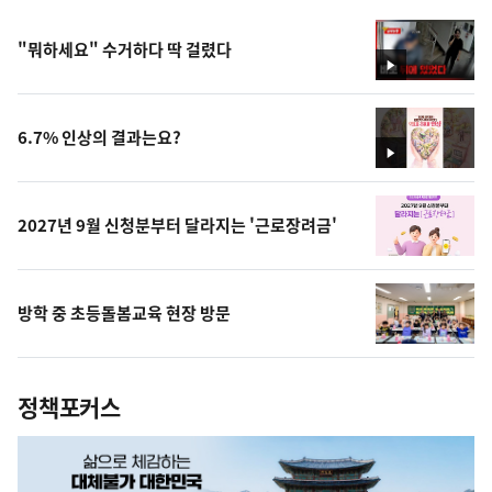
"뭐하세요" 수거하다 딱 걸렸다
영
상
6.7% 인상의 결과는요?
영
상
2027년 9월 신청분부터 달라지는 '근로장려금'
방학 중 초등돌봄교육 현장 방문
정책포커스