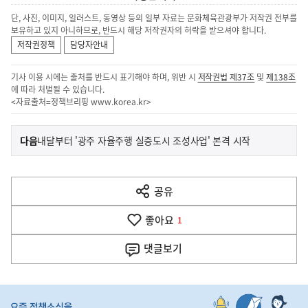
단, 사진, 이미지, 일러스트, 동영상 등의 일부 자료는 문화체육관광부가 저작권 전부를
보유하고 있지 아니하므로, 반드시 해당 저작권자의 허락을 받으셔야 합니다.
저작권정책
담당자안내
기사 이용 시에는 출처를 반드시 표기해야 하며, 위반 시
저작권법 제37조
및
제138조
에 따라 처벌될 수 있습니다.
<자료출처=정책브리핑
www.korea.kr
>
이
기
다음
내달부터 '광주 자율주행 실증도시 조성사업' 본격 시작
사
전
다
공유
열
음
기
좋아요
기
1
사
댓글
보기
히