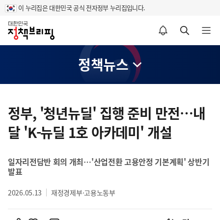
이 누리집은 대한민국 공식 전자정부 누리집입니다.
홈
알림설정 바로가기
검색 바로가기
메뉴 열기
정책뉴스
콘
텐
정부, '청년뉴딜' 집행 준비 만전…내
츠
달 'K-뉴딜 1호 아카데미' 개설
영
역
일자리전담반 회의 개최…'산업전환 고용안정 기본계획' 상반기
발표
2026.05.13
재정경제부·고용노동부