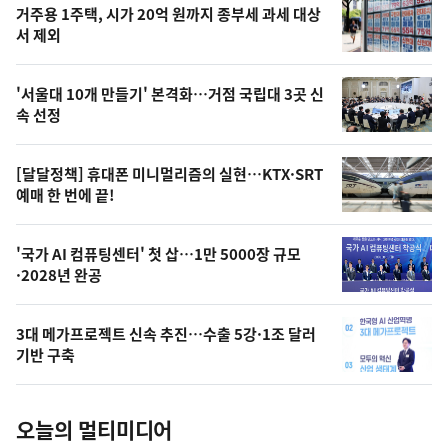
기
최
거주용 1주택, 시가 20억 원까지 종부세 과세 대상
뉴
서 제외
신,
스
오
'서울대 10개 만들기' 본격화…거점 국립대 3곳 신
늘
속 선정
의
영
[달달정책] 휴대폰 미니멀리즘의 실현…KTX·SRT
상
예매 한 번에 끝!
,
오
'국가 AI 컴퓨팅센터' 첫 삽…1만 5000장 규모
·2028년 완공
늘
의
3대 메가프로젝트 신속 추진…수출 5강·1조 달러
사
기반 구축
진
오늘의 멀티미디어