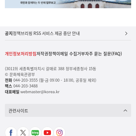
공지
정책브리핑 RSS 서비스 제공 중단 안내
개인정보처리방침
저작권정책
이메일 수집거부
자주 묻는 질문(FAQ)
(30119) 세종특별자치시 갈매로 388 정부세종청사 15동
© 문화체육관광부
전화
044-203-3555 (월-금 09:00 - 18:00, 공휴일 제외)
팩스
044-203-3488
대표메일
webmaster@korea.kr
관련사이트
페
X
네
유
인