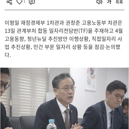
1
목록
이형일 재정경제부 1차관과 권창준 고용노동부 차관은
13일 관계부처 합동 일자리전담반(TF)을 주재하고 4월
고용동향, 청년뉴딜 추진방안 이행상황, 직접일자리 사
업 추진상황, 민간 부문 일자리 상황 등을 점검·논의했
다.