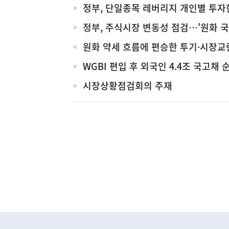
전
정부, 단일종목 레버리지 개인별 투자
체
정부, 주식시장 변동성 점검…'원화 국
원화 약세 흐름에 편승한 투기·시장교란
WGBI 편입 후 외국인 4.4조 국고
시장상황점검회의 주재
하