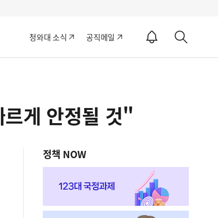
알
청와대 소식
공직메일
림
상
ON
세
검
색
르게 안정될 것"
정책 NOW