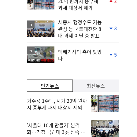
2
20억 원까지 종부세
단
과세 대상서 제외
계
상
승
세종시 행정수도 기능
3
완성 등 국토대전환 8
단
대 과제 이달 중 발표
계
하
락
택배기사의 촉이 맞았
5
다
단
계
하
락
인기뉴스
최신뉴스
거주용 1주택, 시가 20억 원까
지 종부세 과세 대상서 제외
'서울대 10개 만들기' 본격
화…거점 국립대 3곳 신속 선