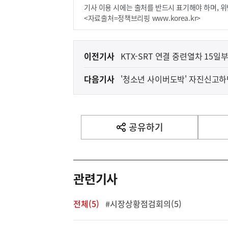
기사 이용 시에는 출처를 반드시 표기해야 하며, 위
<자료출처=정책브리핑 www.korea.kr>
이
이전기사
KTX-SRT 연결 중련열차 15
전
다음기사
'청소년 사이버도박' 자진신고
다
음
기
사
공유하기
열
기
영
역
관련기사
전체(5)
#시장상황점검회의(5)