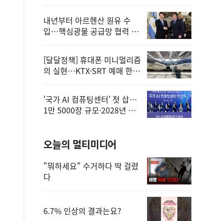
정
내년부터 아르헨산 원유 수
입…핵심광물 공급망 협력 체
계 마련
[달달정책] 휴대폰 미니멀리즘
의 실현…KTX·SRT 예매 한
번에 끝!
'국가 AI 컴퓨팅센터' 첫 삽…
1만 5000장 규모·2028년 완
공
오늘의 멀티미디어
"뭐하세요" 수거하다 딱 걸렸
다
6.7% 인상의 결과는요?