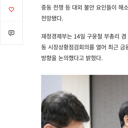
열
중동 전쟁 등 대외 불안 요인들이 해
기
공
감
전망됐다.
수
재정경제부는 14일 구윤철 부총리 
댓
글
동 시장상황점검회의를 열어 최근 금융
수
(클
방향을 논의했다고 밝혔다.
릭
시
댓
글
로
이
동)