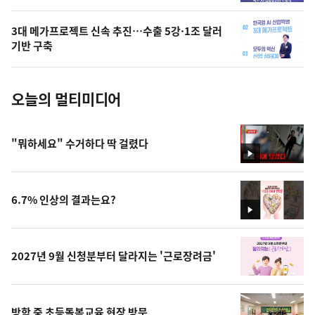
의
3대 메가프로젝트 신속 추진…수출 5강·1조 달러
사
기반 구축
진
오늘의 멀티미디어
"뭐하세요" 수거하다 딱 걸렸다
영
상
6.7% 인상의 결과는요?
영
상
2027년 9월 신청분부터 달라지는 '근로장려금'
방학 중 초등돌봄교육 현장 방문