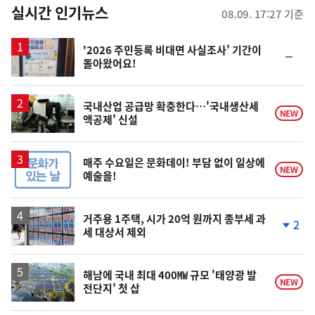
뉴
실시간 인기뉴스
08.09. 17:27 기준
스
'2026 주민등록 비대면 사실조사' 기간이
순
돌아왔어요!
위
동
일
국내산업 공급망 확충한다…'국내생산세
NEW
액공제' 신설
매주 수요일은 문화데이! 부담 없이 일상에
NEW
예술을!
거주용 1주택, 시가 20억 원까지 종부세 과
2
세 대상서 제외
단
계
하
락
해남에 국내 최대 400㎿ 규모 '태양광 발
NEW
전단지' 첫 삽