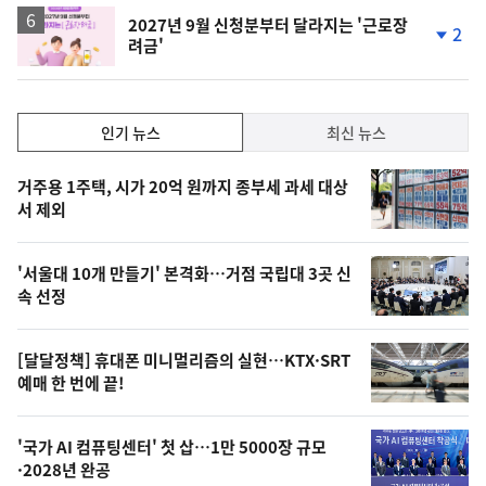
2027년 9월 신청분부터 달라지는 '근로장
2
려금'
단
계
하
락
인
인기 뉴스
최신 뉴스
기,
인
기
최
거주용 1주택, 시가 20억 원까지 종부세 과세 대상
뉴
서 제외
신,
스
오
'서울대 10개 만들기' 본격화…거점 국립대 3곳 신
늘
속 선정
의
영
[달달정책] 휴대폰 미니멀리즘의 실현…KTX·SRT
상
예매 한 번에 끝!
,
오
'국가 AI 컴퓨팅센터' 첫 삽…1만 5000장 규모
·2028년 완공
늘