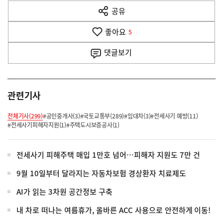
다
공유
열
음
기
좋아요
기
5
사
댓글
보기
관련기사
전체기사(299)
#공인중개사(3)
#국토교통부(289)
#임대차(3)
#전세사기 예방(11)
#전세사기피해자지원(1)
#주택도시보증공사(1)
전세사기 피해주택 매입 1만호 넘어…피해자 지원도 7만 건
9월 10일부터 달라지는 자동차보험 경상환자 치료제도
AI가 읽는 3차원 공간정보 구축
내 차로 떠나는 여름휴가, 올바른 ACC 사용으로 안전하게 이동!