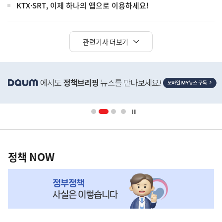
KTX·SRT, 이제 하나의 앱으로 이용하세요!
관련기사 더보기
히
단
배
너
영
정
역
책
정책 NOW
NOW,
MY
맞
춤