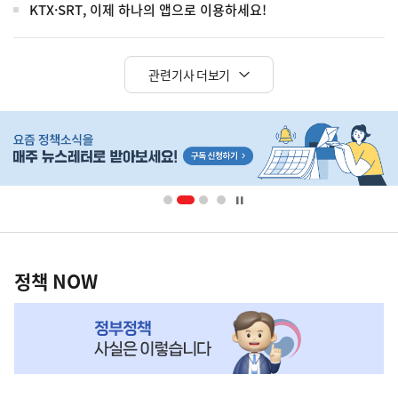
KTX·SRT, 이제 하나의 앱으로 이용하세요!
관련기사 더보기
히
단
배
너
영
정
역
책
정책 NOW
NOW,
MY
맞
춤