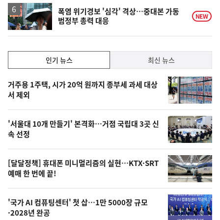
폭염 위기경보 '심각' 격상…중대본 가동
NEW
범정부 총력 대응
인
인기 뉴스
최신 뉴스
기,
인
기
최
거주용 1주택, 시가 20억 원까지 종부세 과세 대상
뉴
서 제외
신,
스
오
'서울대 10개 만들기' 본격화…거점 국립대 3곳 신
늘
속 선정
의
영
[달달정책] 휴대폰 미니멀리즘의 실현…KTX·SRT
상
예매 한 번에 끝!
,
오
'국가 AI 컴퓨팅센터' 첫 삽…1만 5000장 규모
·2028년 완공
늘