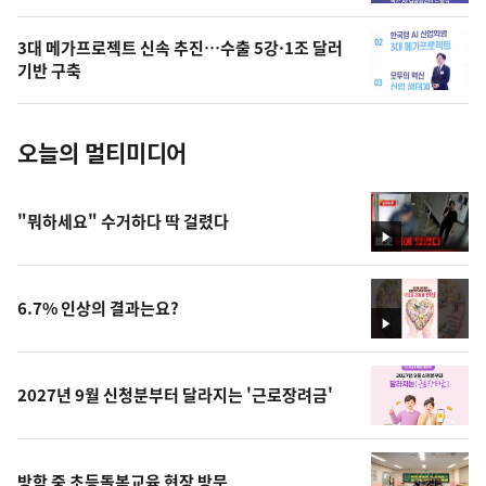
의
3대 메가프로젝트 신속 추진…수출 5강·1조 달러
사
기반 구축
진
오늘의 멀티미디어
"뭐하세요" 수거하다 딱 걸렸다
영
상
6.7% 인상의 결과는요?
영
상
2027년 9월 신청분부터 달라지는 '근로장려금'
방학 중 초등돌봄교육 현장 방문