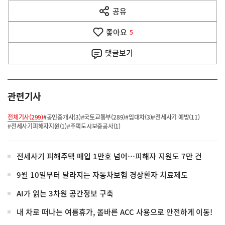
다
공유
열
음
기
좋아요
기
5
사
댓글
보기
관련기사
전체기사(299)
#공인중개사(3)
#국토교통부(289)
#임대차(3)
#전세사기 예방(11)
#전세사기피해자지원(1)
#주택도시보증공사(1)
전세사기 피해주택 매입 1만호 넘어…피해자 지원도 7만 건
9월 10일부터 달라지는 자동차보험 경상환자 치료제도
AI가 읽는 3차원 공간정보 구축
내 차로 떠나는 여름휴가, 올바른 ACC 사용으로 안전하게 이동!