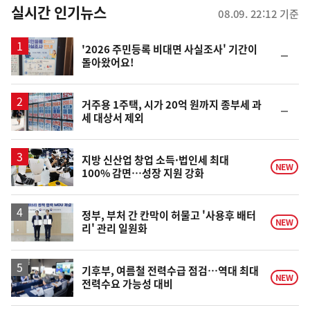
뉴
실시간 인기뉴스
08.09. 22:12 기준
스
'2026 주민등록 비대면 사실조사' 기간이
순
돌아왔어요!
위
동
일
거주용 1주택, 시가 20억 원까지 종부세 과
순
세 대상서 제외
위
동
일
지방 신산업 창업 소득·법인세 최대
NEW
100% 감면…성장 지원 강화
정부, 부처 간 칸막이 허물고 '사용후 배터
NEW
리' 관리 일원화
기후부, 여름철 전력수급 점검…역대 최대
NEW
전력수요 가능성 대비