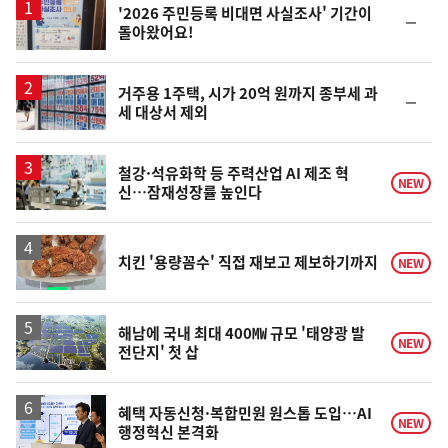
'2026 주민등록 비대면 사실조사' 기간이
순
돌아왔어요!
위
동
일
거주용 1주택, 시가 20억 원까지 종부세 과
순
세 대상서 제외
위
동
일
철강·석유화학 등 주력산업 AI 제조 혁
NEW
신…잠재성장률 높인다
치킨 '용량꼼수' 직접 재보고 제보하기까지
NEW
해남에 국내 최대 400㎿ 규모 '태양광 발
NEW
전단지' 첫 삽
혜택 자동신청·복합민원 원스톱 도입…AI
NEW
행정혁신 본격화