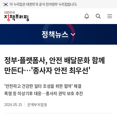
이 누리집은 대한민국 공식 전자정부 누리집입니다.
홈
알림설정 바로가기
검색 바로가기
메뉴 열기
정책뉴스
콘
텐
정부·플랫폼사, 안전 배달문화 함께
츠
만든다…'종사자 안전 최우선'
영
역
'안전하고 건강한 일터 조성을 위한 협약' 체결
폭염 등 이상기후 대응…종사자 권익 보호 추진
2026.05.15
관계부처합동