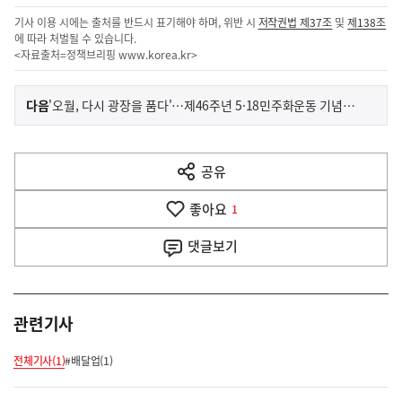
기사 이용 시에는 출처를 반드시 표기해야 하며, 위반 시
저작권법 제37조
및
제138조
에 따라 처벌될 수 있습니다.
<자료출처=정책브리핑
www.korea.kr
>
이
기
다음
'오월, 다시 광장을 품다'…제46주년 5·18민주화운동 기념식 거행
사
전
다
공유
열
음
기
좋아요
기
1
사
댓글
보기
관련기사
전체기사(1)
#배달업(1)