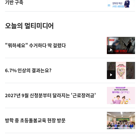
사
기반 구축
진
오늘의 멀티미디어
"뭐하세요" 수거하다 딱 걸렸다
영
상
6.7% 인상의 결과는요?
영
상
2027년 9월 신청분부터 달라지는 '근로장려금'
방학 중 초등돌봄교육 현장 방문