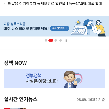
배달용 전기이륜차 공제보험료 할인율 1%→17.5% 대폭 확대
히
단
배
너
영
정
역
책
정책 NOW
NOW,
MY
맞
춤
뉴
실시간 인기뉴스
08.09. 16:52 기준
스