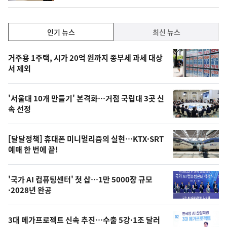
인
인기 뉴스
최신 뉴스
기,
인
기
최
거주용 1주택, 시가 20억 원까지 종부세 과세 대상
뉴
서 제외
신,
스
오
'서울대 10개 만들기' 본격화…거점 국립대 3곳 신
늘
속 선정
의
영
[달달정책] 휴대폰 미니멀리즘의 실현…KTX·SRT
상
예매 한 번에 끝!
,
오
'국가 AI 컴퓨팅센터' 첫 삽…1만 5000장 규모
·2028년 완공
늘
의
3대 메가프로젝트 신속 추진…수출 5강·1조 달러