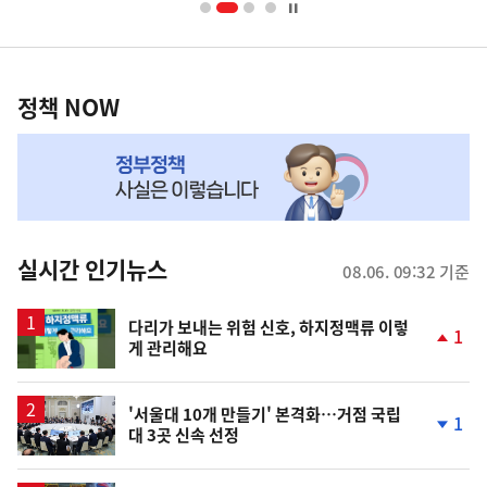
너
영
정
역
책
정책 NOW
NOW,
MY
맞
춤
뉴
실시간 인기뉴스
08.06. 09:32 기준
스
다리가 보내는 위험 신호, 하지정맥류 이렇
1
게 관리해요
단
계
상
승
'서울대 10개 만들기' 본격화…거점 국립
1
대 3곳 신속 선정
단
계
하