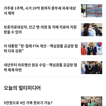
스
오
거주용 1주택, 시가 20억 원까지 종부세 과세 대상
늘
서 제외
의
영
보훈의료대상자, 인근 병·의원 등 치매 치료비 지원
상
받을 수 있어
,
오
이 대통령 "한-칠레 FTA 개선…핵심광물 공급망 협
력 더욱 강화"
늘
의
내년부터 아르헨산 원유 수입…핵심광물 공급망 협
사
력 체계 마련
진
오늘의 멀티미디어
5만원으로 4인 가족 장보기 가능?