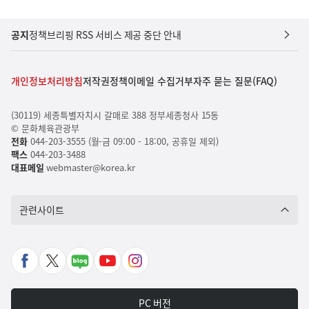
공지
정책브리핑 RSS 서비스 제공 중단 안내
개인정보처리방침
저작권정책
이메일 수집거부
자주 묻는 질문(FAQ)
(30119) 세종특별자치시 갈매로 388 정부세종청사 15동
© 문화체육관광부
전화
044-203-3555 (월-금 09:00 - 18:00, 공휴일 제외)
팩스
044-203-3488
대표메일
webmaster@korea.kr
관련사이트
페
X
네
유
인
이
바
이
튜
스
스
로
버
브
타
PC 버전