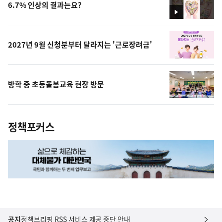
6.7% 인상의 결과는요?
영
상
2027년 9월 신청분부터 달라지는 '근로장려금'
방학 중 초등돌봄교육 현장 방문
정책포커스
공지
정책브리핑 RSS 서비스 제공 중단 안내