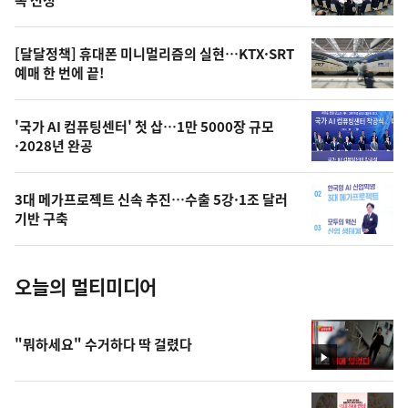
의
영
[달달정책] 휴대폰 미니멀리즘의 실현…KTX·SRT
상
예매 한 번에 끝!
,
오
'국가 AI 컴퓨팅센터' 첫 삽…1만 5000장 규모
·2028년 완공
늘
의
3대 메가프로젝트 신속 추진…수출 5강·1조 달러
사
기반 구축
진
오늘의 멀티미디어
"뭐하세요" 수거하다 딱 걸렸다
영
상