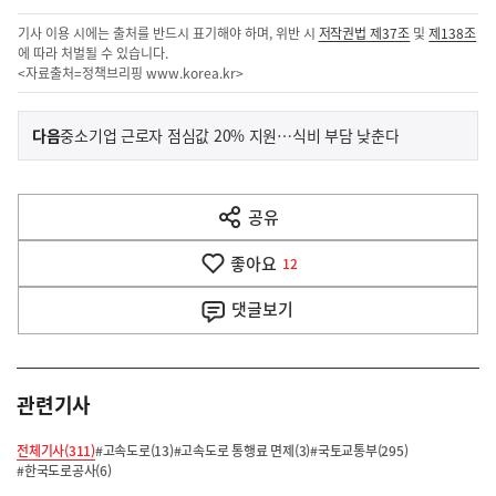
기사 이용 시에는 출처를 반드시 표기해야 하며, 위반 시
저작권법 제37조
및
제138조
에 따라 처벌될 수 있습니다.
<자료출처=정책브리핑
www.korea.kr
>
이
기
다음
중소기업 근로자 점심값 20% 지원…식비 부담 낮춘다
사
전
다
공유
열
음
기
좋아요
기
12
사
댓글
보기
관련기사
전체기사(311)
#고속도로(13)
#고속도로 통행료 면제(3)
#국토교통부(295)
#한국도로공사(6)