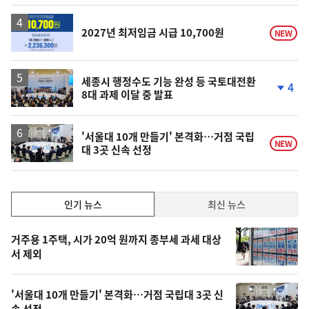
계
상
승
2027년 최저임금 시급 10,700원
NEW
세종시 행정수도 기능 완성 등 국토대전환
4
8대 과제 이달 중 발표
단
계
하
락
'서울대 10개 만들기' 본격화…거점 국립
NEW
대 3곳 신속 선정
인
인기 뉴스
최신 뉴스
기,
인
기
최
거주용 1주택, 시가 20억 원까지 종부세 과세 대상
뉴
서 제외
신,
스
오
'서울대 10개 만들기' 본격화…거점 국립대 3곳 신
늘
속 선정