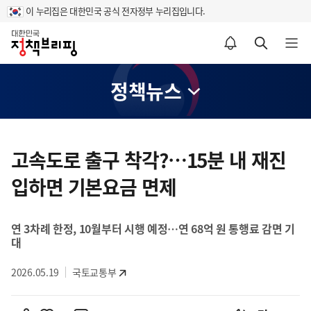
이 누리집은 대한민국 공식 전자정부 누리집입니다.
홈
알림설정 바로가기
검색 바로가기
메뉴 열기
정책뉴스
콘
텐
고속도로 출구 착각?…15분 내 재진
츠
입하면 기본요금 면제
영
역
연 3차례 한정, 10월부터 시행 예정…연 68억 원 통행료 감면 기
대
2026.05.19
국토교통부