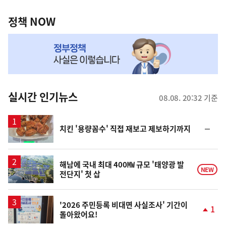
정
역
책
정책 NOW
NOW,
MY
맞
춤
뉴
실시간 인기뉴스
08.08. 20:32 기준
스
순
치킨 '용량꼼수' 직접 재보고 제보하기까지
위
동
일
해남에 국내 최대 400㎿ 규모 '태양광 발
NEW
전단지' 첫 삽
'2026 주민등록 비대면 사실조사' 기간이
1
돌아왔어요!
단