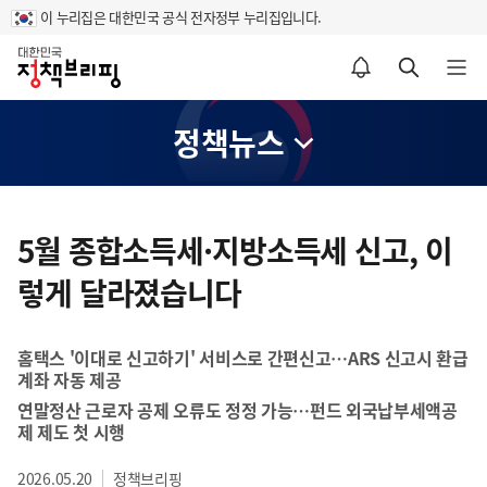
이 누리집은 대한민국 공식 전자정부 누리집입니다.
홈
알림설정 바로가기
검색 바로가기
메뉴 열기
정책뉴스
콘
텐
5월 종합소득세·지방소득세 신고, 이
츠
렇게 달라졌습니다
영
역
홈택스 '이대로 신고하기' 서비스로 간편신고…ARS 신고시 환급
계좌 자동 제공
연말정산 근로자 공제 오류도 정정 가능…펀드 외국납부세액공
제 제도 첫 시행
2026.05.20
정책브리핑