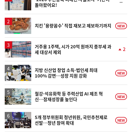
순
돌아왔어요!
위
동
일
치킨 '용량꼼수' 직접 재보고 제보하기까지
NEW
거주용 1주택, 시가 20억 원까지 종부세 과
2
세 대상서 제외
단
계
상
승
지방 신산업 창업 소득·법인세 최대
NEW
100% 감면…성장 지원 강화
철강·석유화학 등 주력산업 AI 제조 혁
NEW
신…잠재성장률 높인다
5개 정부위원회 청년위원, 국민추천제로
NEW
선발…청년 참여 확대