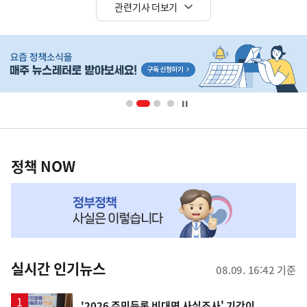
관련기사 더보기
히
단
배
너
영
정
역
책
정책 NOW
NOW,
MY
맞
춤
뉴
실시간 인기뉴스
08.09. 16:42 기준
스
'2026 주민등록 비대면 사실조사' 기간이