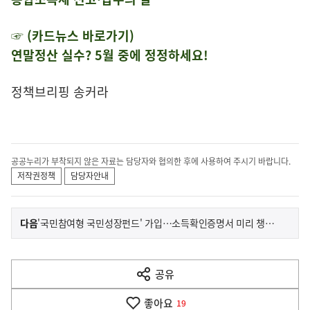
☞ (카드뉴스 바로가기)
연말정산 실수? 5월 중에 정정하세요!
정책브리핑 송커라
공공누리가 부착되지 않은 자료는 담당자와 협의한 후에 사용하여 주시기 바랍니다.
저작권정책
담당자안내
이
기
다음
'국민참여형 국민성장펀드' 가입…소득확인증명서 미리 챙기세요
사
전
다
공유
열
음
기
좋아요
기
19