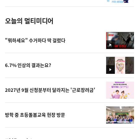
진
오늘의 멀티미디어
"뭐하세요" 수거하다 딱 걸렸다
영
상
6.7% 인상의 결과는요?
영
상
2027년 9월 신청분부터 달라지는 '근로장려금'
방학 중 초등돌봄교육 현장 방문