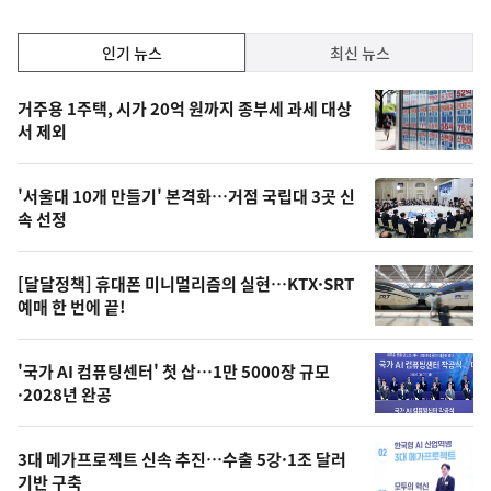
인
인기 뉴스
최신 뉴스
기,
인
기
최
거주용 1주택, 시가 20억 원까지 종부세 과세 대상
뉴
서 제외
신,
스
오
'서울대 10개 만들기' 본격화…거점 국립대 3곳 신
늘
속 선정
의
영
[달달정책] 휴대폰 미니멀리즘의 실현…KTX·SRT
상
예매 한 번에 끝!
,
오
'국가 AI 컴퓨팅센터' 첫 삽…1만 5000장 규모
·2028년 완공
늘
의
3대 메가프로젝트 신속 추진…수출 5강·1조 달러
사
기반 구축