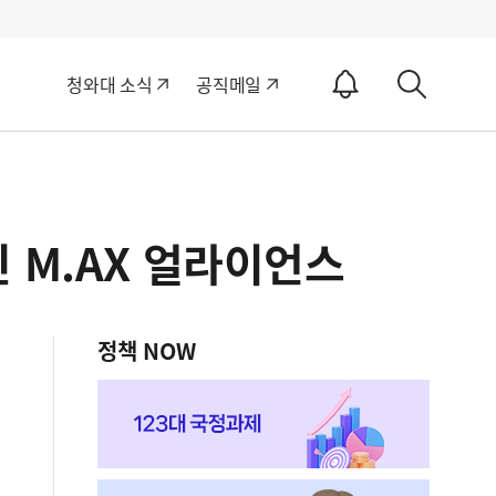
알
청와대 소식
공직메일
림
상
ON
세
검
색
 M.AX 얼라이언스
정책 NOW