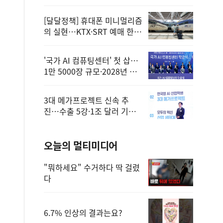
정
[달달정책] 휴대폰 미니멀리즘
의 실현…KTX·SRT 예매 한
번에 끝!
'국가 AI 컴퓨팅센터' 첫 삽…
1만 5000장 규모·2028년 완
공
3대 메가프로젝트 신속 추
진…수출 5강·1조 달러 기반
구축
오늘의 멀티미디어
"뭐하세요" 수거하다 딱 걸렸
다
6.7% 인상의 결과는요?