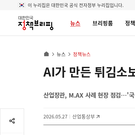
이 누리집은 대한민국 공식 전자정부 누리집입니다.
뉴스
브리핑룸
정
대
한
민
국
정
사
뉴스
정책뉴스
책
홈
브
이
으
AI가 만든 튀김소
콘
리
트
로
핑
텐
이
츠
동
영
산업장관, M.AX 사례 현장 점검…'
경
역
로
2026.05.27
산업통상부
공
유