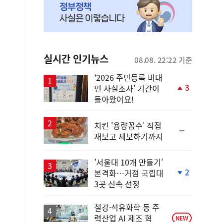
실시간 인기뉴스
08.08. 22:22 기준
'2026 주민등록 비대
3
면 사실조사' 기간이
단
돌아왔어요!
계
상
승
치킨 '용량꼼수' 직접
순
재보고 제보하기까지
위
동
일
'서울대 10개 만들기'
2
본격화…거점 국립대
단
3곳 신속 선정
계
하
락
철강·석유화학 등 주
력산업 AI 제조 혁
NEW