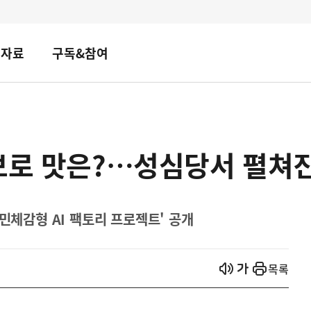
책자료
구독&참여
보로 맛은?…성심당서 펼쳐진
국민체감형 AI 팩토리 프로젝트' 공개
열기
열기
목록