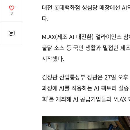
열
대전 롯데백화점 성심당 매장에선 AI
기
공
8
감
다.
수
M.AX(제조 AI 대전환) 얼라이언스
댓
글
불닭 소스 등 국민 생활과 밀접한 제
수
(클
시작했다.
릭
시
김정관 산업통상부 장관은 27일 오후
댓
글
과정에 AI를 적용하는 AI 팩토리 실증
로
회'를 개최해 AI 공급기업들과 M.AX
이
동)