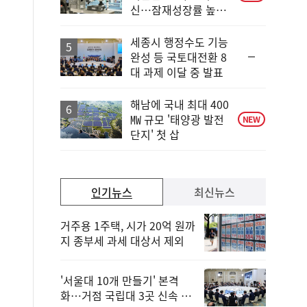
신…잠재성장률 높인
다
세종시 행정수도 기능
순
완성 등 국토대전환 8
위
대 과제 이달 중 발표
동
일
해남에 국내 최대 400
㎿ 규모 '태양광 발전
NEW
단지' 첫 삽
인기뉴스
최신뉴스
거주용 1주택, 시가 20억 원까
지 종부세 과세 대상서 제외
'서울대 10개 만들기' 본격
화…거점 국립대 3곳 신속 선